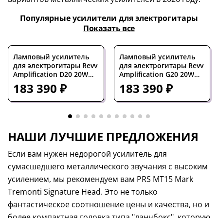
Популярные усилители для электрогитары
Показать все
Ламповый усилитель
Ламповый усилитель
для электрогитары Revv
для электрогитары Revv
Amplification D20 20W
Amplification G20 20W
Tube Guitar Amp Head
Tube Guitar Amp Head
183 390 ₽
183 390 ₽
White
Black
НАШИ ЛУЧШИЕ ПРЕДЛОЖЕНИЯ
Если вам нужен недорогой усилитель для
сумасшедшего металлического звучания с высоким
усилением, мы рекомендуем вам PRS MT15 Mark
Tremonti Signature Head. Это не только
фантастическое соотношение цены и качества, но и
более компактная головка типа "ланчбокс", которую