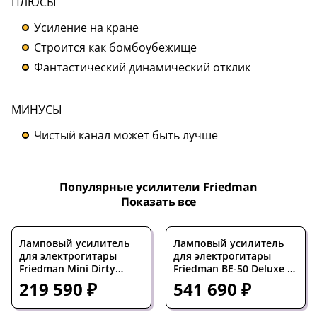
ПЛЮСЫ
Усиление на кране
Строится как бомбоубежище
Фантастический динамический отклик
МИНУСЫ
Чистый канал может быть лучше
Популярные усилители Friedman
Показать все
Ламповый усилитель
Ламповый усилитель
для электрогитары
для электрогитары
Friedman Mini Dirty
Friedman BE-50 Deluxe 3-
Shirley 20-watt Tube
channel 50-watt Tube
219 590 ₽
541 690 ₽
Head
Head