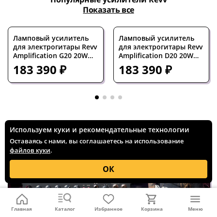
Показать все
Ламповый усилитель
Ламповый усилитель
для электрогитары Revv
для электрогитары Revv
Amplification G20 20W
Amplification D20 20W
Tube Guitar Amp Head
Tube Guitar Amp Head
183 390 ₽
183 390 ₽
Black
White
Используем куки и рекомендательные технологии
Оставаясь с нами, вы соглашаетесь на использование
файлов куки
.
ОК
Главная
Каталог
Избранное
Корзина
Меню