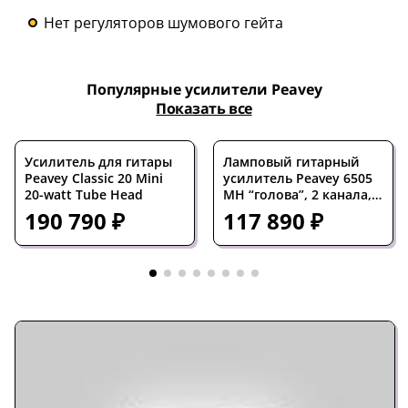
Нет регуляторов шумового гейта
Популярные усилители Peavey
Показать все
Усилитель для гитары
Ламповый гитарный
Peavey Classic 20 Mini
усилитель Peavey 6505
20-watt Tube Head
MH “голова”, 2 канала,
20 Вт, Reverb, футсвич в
190 790 ₽
117 890 ₽
комплекте