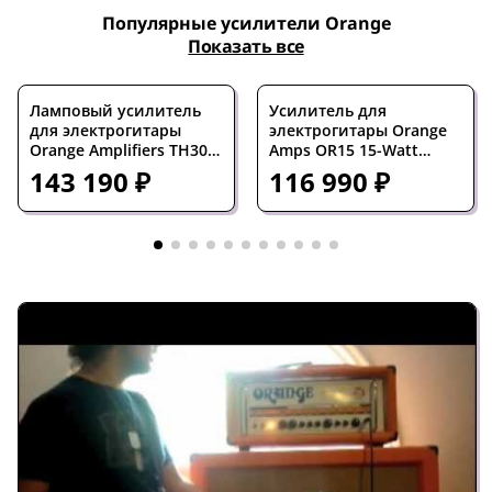
Популярные усилители Orange
Показать все
Ламповый усилитель
Усилитель для
для электрогитары
электрогитары Orange
Orange Amplifiers TH30H
Amps OR15 15-Watt
30W Tube Guitar Amp
Single Channel Guitar
143 190 ₽
116 990 ₽
Head Orange
Tube Amp Head, Black