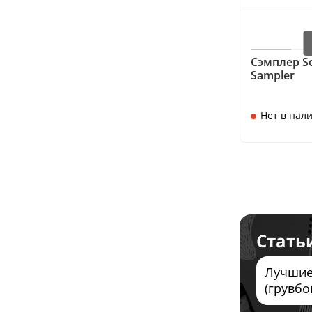
Сэмплер S
Sampler
Нет в нал
Стать
Лучшие
(грувбо