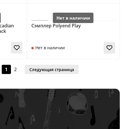
cadian
Сэмплер Polyend Play
ack
Нет в наличии
1
2
Следующая страница