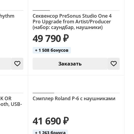
Rhythm
Секвенсор PreSonus Studio One 4
Pro Upgrade from Artist/Producer
(набор: саундбар, наушники)
49 790 ₽
+ 1 508 бонусов
Заказать
AK OR
Сэмплер Roland P-6 с наушниками
oth, USB-
41 690 ₽
+ 1 263 бонуса