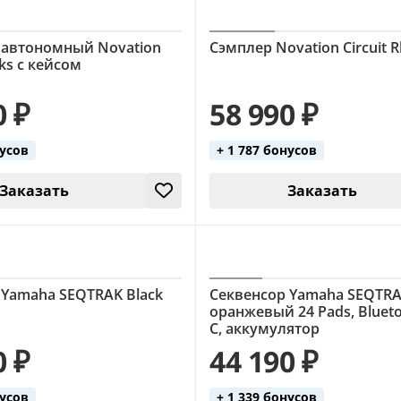
 автономный Novation
Сэмплер Novation Circuit 
cks с кейсом
0 ₽
58 990 ₽
нусов
+ 1 787 бонусов
Заказать
Заказать
 Yamaha SEQTRAK Black
Секвенсор Yamaha SEQTR
оранжевый 24 Pads, Blueto
C, аккумулятор
0 ₽
44 190 ₽
нусов
+ 1 339 бонусов