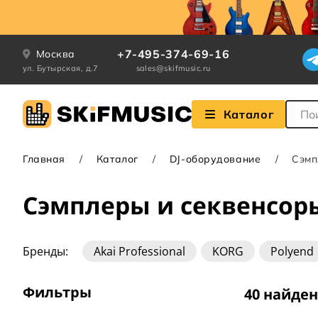
+7-495-374-69-16
Москва
ул. Бутырская, д.7
sales@skifmusic.ru
Поле
Каталог
Главная
Каталог
DJ-оборудование
Сэмп
Сэмплеры и секвенсор
Бренды:
Akai Professional
KORG
Polyend
Фильтры
40 найде