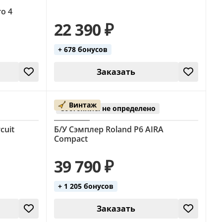
ro 4
22 390 ₽
+ 678 бонусов
Заказать
Винтаж
Состояние: не определено
cuit
Б/У Сэмплер Roland P6 AIRA
Compact
39 790 ₽
+ 1 205 бонусов
Заказать