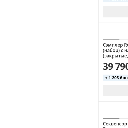
Сэмплер Ro
(набор) с
(закрытые
39 79
+ 1 205 бо
Секвенсор 