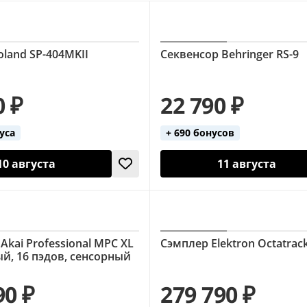
land SP-404MKII
Секвенсор Behringer RS-9
0 ₽
22 790 ₽
нуса
+ 690 бонусов
10 августа
11 августа
Akai Professional MPC XL
Сэмплер Elektron Octatrac
й, 16 пэдов, сенсорный
90 ₽
279 790 ₽