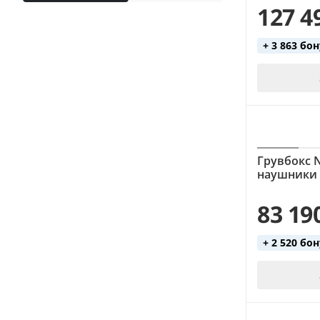
127 4
flanger (1)
phaser (1)
+ 3 863 бо
reverb (2)
Грувбокс N
наушники 
83 19
+ 2 520 бо