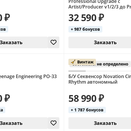
Professional Upgrade с
Artist/Producer v1/2/3 до P
0 ₽
32 590 ₽
сов
+ 987 бонусов
Заказать
Заказать
Винтаж
Состояние: не определено
enage Engineering PO-33
Б/У Секвенсор Novation Cir
Rhythm автономный
0 ₽
58 990 ₽
са
+ 1 787 бонусов
Заказать
Заказать