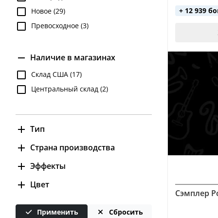
+ 12 939 б
Новое (29)
Превосходное (3)
Наличие в магазинах
Склад США (17)
Центральный склад (2)
Тип
Секвенсор (21)
Страна производства
Сэмплер (19)
Китай (2)
Эффекты
Япония (1)
chorus (1)
Цвет
Сэмплер Po
delay (2)
оранжевый (1)
distortion (1)
Применить
Сбросить
черный (2)