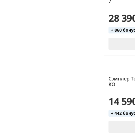
7
28 39
+ 860 бону
Сэмплер Te
KO
14 59
+ 442 бону