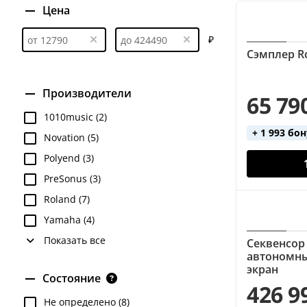
Цена
₽
Сэмплер Ro
Производители
65 79
1010music (2)
+ 1 993 бо
Novation (5)
Polyend (3)
PreSonus (3)
Roland (7)
Yamaha (4)
Показать все
Секвенсор 
автономны
экран
Состояние
426 9
Не определено (8)