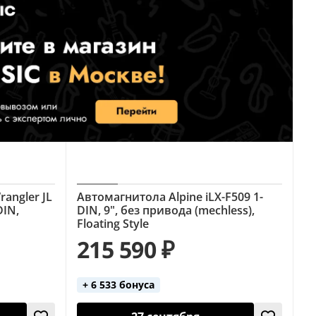
angler JL
Автомагнитола Alpine iLX-F509 1-
DIN,
DIN, 9", без привода (mechless),
Floating Style
215 590 ₽
+ 6 533 бонуса