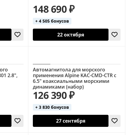
148 690 ₽
+ 4 505 бонусов
22 октября
ого
Автомагнитола для морского
1 2.8",
применения Alpine KAC-CMD-CTR с
6.5" коаксиальными морскими
динамиками (набор)
126 390 ₽
+ 3 830 бонусов
27 сентября