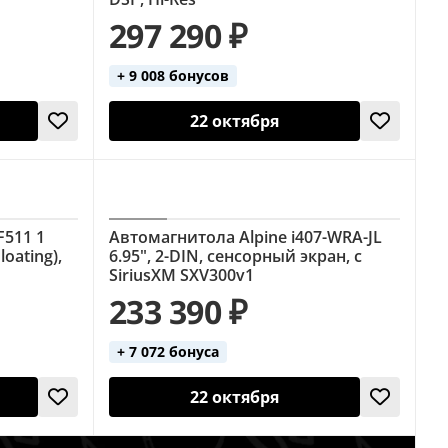
297 290 ₽
+ 9 008 бонусов
22 октября
F511 1
Автомагнитола Alpine i407-WRA-JL
loating),
6.95", 2-DIN, сенсорный экран, с
SiriusXM SXV300v1
233 390 ₽
+ 7 072 бонуса
22 октября