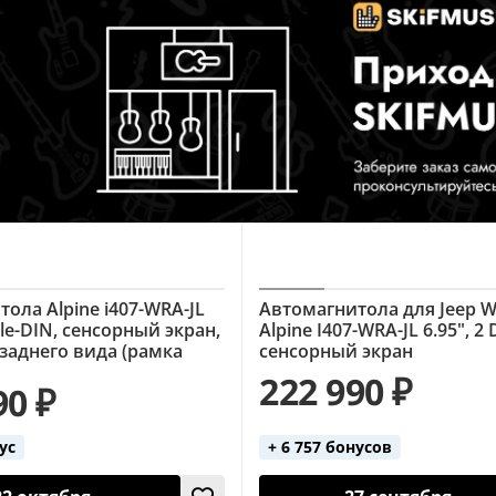
ола Alpine i407-WRA-JL
Автомагнитола для Jeep Wr
ble-DIN, сенсорный экран,
Alpine I407-WRA-JL 6.95", 2 
заднего вида (рамка
сенсорный экран
222 990 ₽
90 ₽
ус
+ 6 757 бонусов