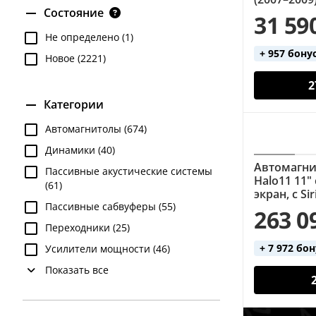
Состояние
31 59
Не определено (1)
+ 957 бону
Новое (2221)
2
Категории
Автомагнитолы (674)
Динамики (40)
Автомагнит
Пассивные акустические системы
Halo11 11
(61)
экран, с S
Пассивные сабвуферы (55)
263 0
Переходники (25)
+ 7 972 бо
Усилители мощности (46)
Показать все