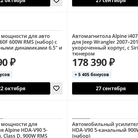
22 октября
27 сентября
 мощности для авто
Автомагнитола Alpine i40
A60F 600W RMS (набор) с
для Jeep Wrangler 2007–201
ными динамиками 6.5" и
укороченный корпус, с Si
тюнером
90 ₽
178 390 ₽
нусов
+ 5 405 бонусов
22 октября
27 сентября
 мощности для
Автомобильный усилител
 Alpine HDA-V90 5-
HDA-V90 5-канальный 90
 Class D, 900W RMS
(набор)