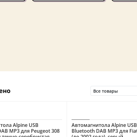
ено
тола Alpine USB
Автомагнитола Alpine US
DAB MP3 для Peugeot 308
Bluetooth DAB MP3 для Fia
) темно-серебристая
(до 2002 года), серый