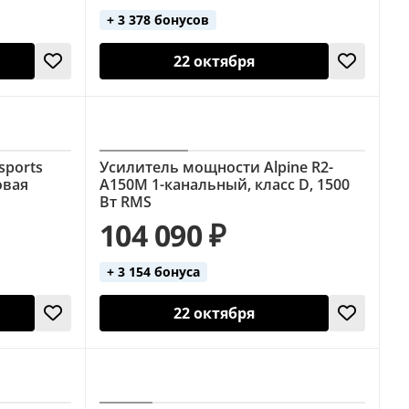
+ 3 378 бонусов
22 октября
sports
Усилитель мощности Alpine R2-
овая
A150M 1-канальный, класс D, 1500
Вт RMS
104 090 ₽
+ 3 154 бонуса
22 октября