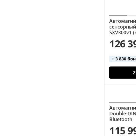
Автомагнит
сенсорный 
SXV300v1 (
126 3
+ 3 830 бо
2
Автомагнит
Double-DIN 
Bluetooth
115 9