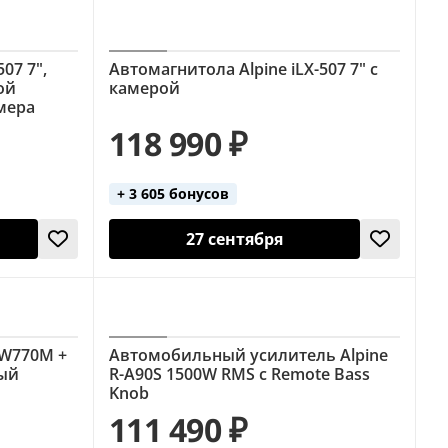
07 7",
Автомагнитола Alpine iLX-507 7" с
ой
камерой
мера
118 990 ₽
+ 3 605 бонусов
27 сентября
-W770M +
Автомобильный усилитель Alpine
ный
R-A90S 1500W RMS с Remote Bass
Knob
111 490 ₽