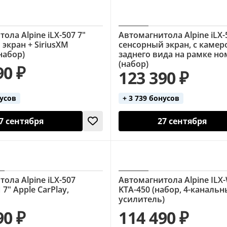
ола Alpine iLX-507 7"
Автомагнитола Alpine iLX-5
экран + SiriusXM
сенсорный экран, с камер
набор)
заднего вида на рамке но
(набор)
90 ₽
123 390 ₽
нусов
+ 3 739 бонусов
7 сентября
27 сентября
ола Alpine iLX-507
Автомагнитола Alpine ILX
7" Apple CarPlay,
KTA-450 (набор, 4-каналь
усилитель)
90 ₽
114 490 ₽