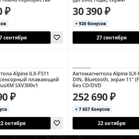
0 ₽
30 390 ₽
сов
+ 920 бонусов
7 сентября
27 сентября
ола Alpine iLX-F511
Автомагнитола Alpine iLX-
" сенсорный плавающий
DIN, Bluetooth, экран 11" (F
iriusXM SXV300v1
без CD/DVD
90 ₽
252 690 ₽
нуса
+ 7 657 бонусов
22 октября
22 октября