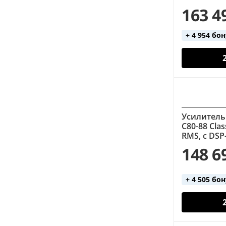
163 4
+ 4 954 бо
Усилитель
C80-88 Cla
RMS, с DS
148 6
+ 4 505 бо