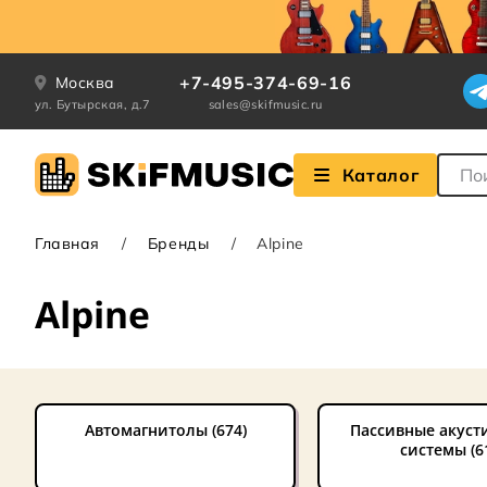
+7-495-374-69-16
Москва
ул. Бутырская, д.7
sales@skifmusic.ru
Поле
Каталог
Главная
Бренды
Alpine
Alpine
Автомагнитолы (674)
Пассивные акуст
системы (6