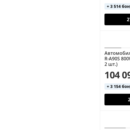
+ 3 514 бо
2
Автомобил
R-A90S 800
2 шт.)
104 0
+ 3 154 бо