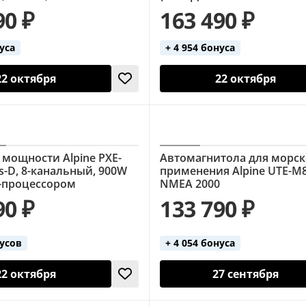
90 ₽
163 490 ₽
нуса
+ 4 954 бонуса
22 октября
22 октября
 мощности Alpine PXE-
Автомагнитола для морск
ss-D, 8-канальный, 900W
применения Alpine UTE-M80
P-процессором
NMEA 2000
90 ₽
133 790 ₽
нусов
+ 4 054 бонуса
22 октября
27 сентября