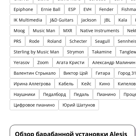
Epiphone
Ernie Ball
ESP
EVH
Fender
Fishm
IK Multimedia
J&D Guitars
Jackson
JBL
Kala
Moog
Music Man
MXR
Native Instruments
Nek
PRS
Rode
Roland
Schecter
Seagull
Sennhei
Sterling by Music Man
Strymon
Takamine
Tangle
Yerasov
Zoom
Агата Кристи
Александр Малинин
Валентин Стрыкало
Виктор Цой
Гитара
Город 3
Ирина Аллегрова
Кабель
Кейс
Кино
Кипелов
Наушники
Педалборд
Педаль
Пианино
Проц
Цифровое пианино
Юрий Шатунов
Ударная установка
Обзор
Alesis
Обзор барабанной установки Alesis