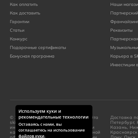
Как оплатить
Наши магаз
Как доставить
Партнерский
Гарантии
Франчайзин
Статьи
Реквизиты
Конкурс
Партнерска
Подарочные сертификаты
Музыкальные
Бонусная программа
Карьера в S
Инвестиции 
Используем куки и
Дополнительная информация о компании
рекомендательные технологии
© 2005 – 2026 Каталог интернет-сайта
Доставка по
skifmusic.ru
носит исключительно
Петербург, 
Оставаясь с нами, вы
информационный характер и ни при
Казань, Ни
соглашаетесь на использование
каких условиях не является публичной
Красноярск
файлов куки
.
офертой, определяемой положениями
Дону, Омск