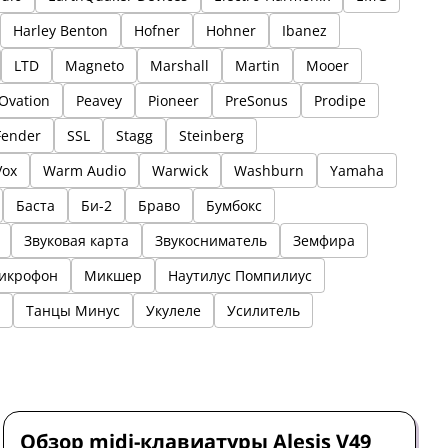
Harley Benton
Hofner
Hohner
Ibanez
LTD
Magneto
Marshall
Martin
Mooer
Ovation
Peavey
Pioneer
PreSonus
Prodipe
Fender
SSL
Stagg
Steinberg
Vox
Warm Audio
Warwick
Washburn
Yamaha
Баста
Би-2
Браво
Бумбокс
Звуковая карта
Звукосниматель
Земфира
икрофон
Микшер
Наутилус Помпилиус
Танцы Минус
Укулеле
Усилитель
Midi-клавиатура
Обзор
Alesis
Обзор midi-клавиатуры Alesis V49