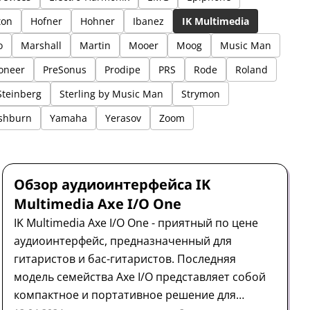
ton
Hofner
Hohner
Ibanez
IK Multimedia
o
Marshall
Martin
Mooer
Moog
Music Man
oneer
PreSonus
Prodipe
PRS
Rode
Roland
Steinberg
Sterling by Music Man
Strymon
shburn
Yamaha
Yerasov
Zoom
Аудиоинтерфейс
Обзор
IK Multimedia
Обзор аудиоинтерфейса IK
Multimedia Axe I/O One
IK Multimedia Axe I/O One - приятный по цене
аудиоинтерфейс, предназначенный для
гитаристов и бас-гитаристов. Последняя
модель семейства Axe I/O представляет собой
компактное и портативное решение для