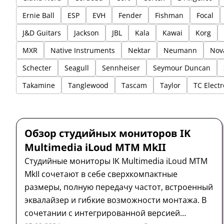
Ernie Ball
ESP
EVH
Fender
Fishman
Focal
J&D Guitars
Jackson
JBL
Kala
Kawai
Korg
MXR
Native Instruments
Nektar
Neumann
Nov
Schecter
Seagull
Sennheiser
Seymour Duncan
Takamine
Tanglewood
Tascam
Taylor
TC Electr
Студийный монитор
Обзор
IK Multimedia
Обзор студийных мониторов IK
Multimedia iLoud MTM MkII
Студийные мониторы IK Multimedia iLoud MTM
MkII сочетают в себе сверхкомпактные
размеры, полную передачу частот, встроенный
эквалайзер и гибкие возможности монтажа. В
сочетании с интегрированной версией