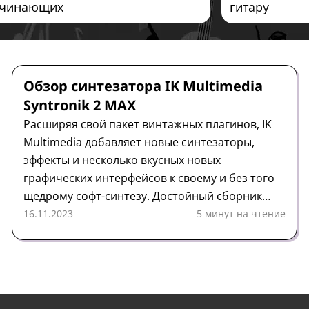
чинающих
гитару
Синтезатор
Обзор
IK Multimedia
Обзор синтезатора IK Multimedia
Syntronik 2 MAX
Расширяя свой пакет винтажных плагинов, IK
Multimedia добавляет новые синтезаторы,
эффекты и несколько вкусных новых
графических интерфейсов к своему и без того
щедрому софт-синтезу. Достойный сборник
классических синтезаторов, предлагающий
16.11.2023
5 минут на чтение
отличные сэмплы в сочетании с хорошо
проработанными опциями фильтрации и
стильным графическим интерфейсом.