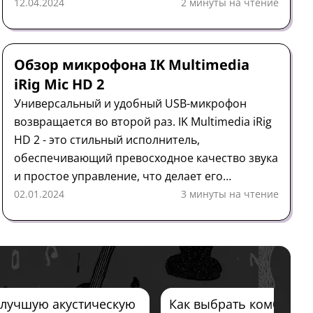
записи с функциями, предназначенными для
12.04.2024
2 минуты на чтение
электрогитар.
Микрофон
Обзор
IK Multimedia
Обзор микрофона IK Multimedia
iRig Mic HD 2
Универсальный и удобный USB-микрофон
возвращается во второй раз. IK Multimedia iRig
HD 2 - это стильный исполнитель,
обеспечивающий превосходное качество звука
и простое управление, что делает его
идеальным для самых разных целей.
02.01.2024
3 минуты на чтение
 лучшую акустическую
Как выбрать комбоусил