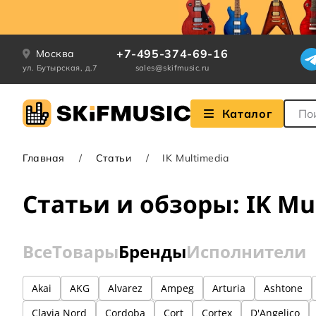
+7-495-374-69-16
Москва
ул. Бутырская, д.7
sales@skifmusic.ru
Поле
Каталог
Главная
Статьи
IK Multimedia
Статьи и обзоры: IK Mu
Все
Товары
Бренды
Исполнители
Akai
AKG
Alvarez
Ampeg
Arturia
Ashtone
Clavia Nord
Cordoba
Cort
Cortex
D'Angelico