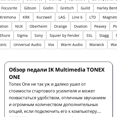
Focusrite
Gibson
Godin
Gretsch
Guild
Harley Ben
Kremona
KRK
Kurzweil
LAG
Line 6
LTD
Magnet
ation
NUX
Oberheim
Orange
Ovation
Peavey
Pi
Shure
Sigma
Sony
Squier by Fender
SSL
Stagg
onic
Universal Audio
Vox
Warm Audio
Warwick
Wa
Педаль
Обзор
IK Multimedia
Обзор педали IK Multimedia TONEX
ONE
Tonex One не так уж и далеко ушел от
стоимости стартового усилителя и может
похвастаться удобством, отличным звучанием
и огромным количеством дополнительных
опций, если подключить его к компьютеру.