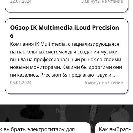
Самый мощный моделировщик усилителей для
22.07.2024
3 минуты на чтение
своего размера, без сомнения.
Студийный монитор
Обзор
IK Multimedia
Обзор IK Multimedia iLoud Precision
6
Компания IK Multimedia, специализирующаяся
на настольных системах для создания музыки,
вышла на профессиональный рынок со своими
новыми мониторами. Какими бы дорогими они
ни казались, Precision 6s предлагают звук и
функции колонок, стоящих гораздо дороже.
06.01.2024
6 минут на чтение
к выбрать электрогитару для
Как выбрать