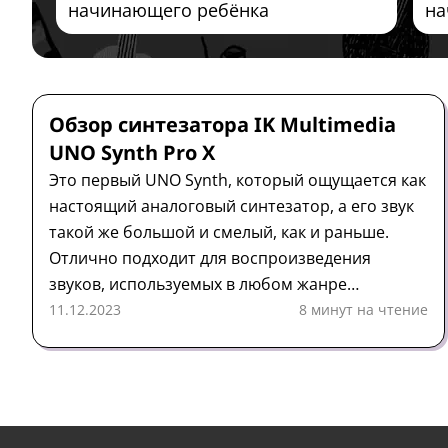
начинающего ребёнка
на
Синтезатор
Обзор
IK Multimedia
Обзор синтезатора IK Multimedia
UNO Synth Pro X
Это первый UNO Synth, который ощущается как
настоящий аналоговый синтезатор, а его звук
такой же большой и смелый, как и раньше.
Отлично подходит для воспроизведения
звуков, используемых в любом жанре
электронной музыки, а также для создания
11.12.2023
8 минут на чтение
собственных. Это первый UNO Synth, который
ощущается как настоящий аналоговый
синтезатор, а его звук такой же большой и
смелый, как и раньше. Отлично подходит для
воспроизведения звуков, используемых в