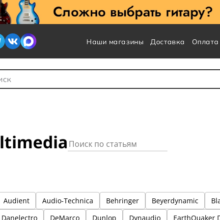
Наши магазины
Доставка
Оплата
 для Поиска
ltimedia
Audient
Audio-Technica
Behringer
Beyerdynamic
Bl
Danelectro
DeMarco
Dunlop
Dynaudio
EarthQuaker 