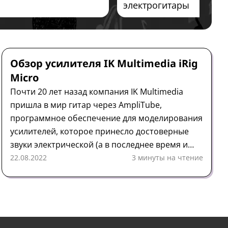
электрогитары
Усилитель
Обзор
IK Multimedia
Обзор усилителя IK Multimedia iRig
Micro
Почти 20 лет назад компания IK Multimedia
пришла в мир гитар через AmpliTube,
программное обеспечение для моделирования
усилителей, которое принесло достоверные
звуки электрической (а в последнее время и
акустической) гитары в руки гитаристов,
22.08.2022
3 минуты на чтение
делающих домашние записи.