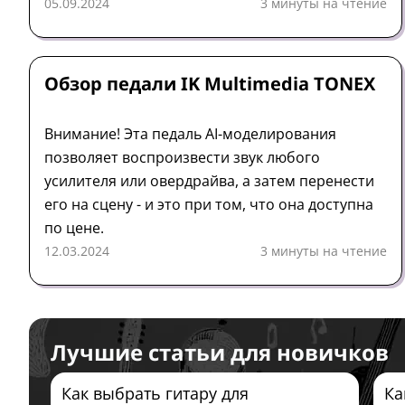
фирменной системы калибровки IK ARC вы
05.09.2024
3 минуты на чтение
получаете очень гибкий и портативный
комплект, подходящий для широкого круга
Педаль
Обзор
IK Multimedia
любителей музыки.
Обзор педали IK Multimedia TONEX
Внимание! Эта педаль AI-моделирования
позволяет воспроизвести звук любого
усилителя или овердрайва, а затем перенести
его на сцену - и это при том, что она доступна
по цене.
12.03.2024
3 минуты на чтение
Лучшие статьи для новичков
Как выбрать гитару для
Ка