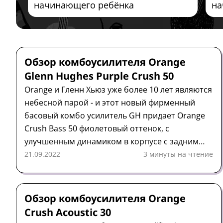
начинающего ребёнка
на
Комбоусилитель
Обзор
Orange
Обзор комбоусилителя Orange
Glenn Hughes Purple Crush 50
Orange и Гленн Хьюз уже более 10 лет являются
небесной парой - и этот новый фирменный
басовый комбо усилитель GH придает Orange
Crush Bass 50 фиолетовый оттенок, с
улучшенным динамиком в корпусе с задним
портом и простой, но универсальной передней
21.09.2022
3 минуты на чтение
частью.
Комбоусилитель
Обзор
Orange
Обзор комбоусилителя Orange
Crush Acoustic 30