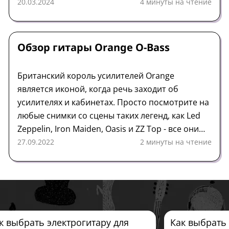
повышенной гибкостью исполнения благодаря
20.03.2024
4 минуты на чтение
второй громкости, управляемой педальным
переключателем.
Гитара
Обзор
Orange
Обзор гитары Orange O-Bass
Британский король усилителей Orange
является иконой, когда речь заходит об
усилителях и кабинетах. Просто посмотрите на
любые снимки со сцены таких легенд, как Led
Zeppelin, Iron Maiden, Oasis и ZZ Top - все они
стоят перед стопкой усилителей Orange. Бренд
27.09.2022
2 минуты на чтение
не особенно известен своими бас-гитарами...
хотя O-Bass может изменить это.
к выбрать электрогитару для
Как выбрать