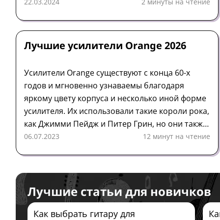
этой ценовой категории, и обеспечивает
22.03.2024
2 минуты на чтение
достойный диапазон тонов. Недорогой,
простой в управлении и легкий для вашей
Рейтинг
Усилитель
Orange
поясницы, этот яркий топор отлично
Лучшие усилители Orange 2026
справляется со своей работой.
Усилители Orange существуют с конца 60-х
годов и мгновенно узнаваемы благодаря
яркому цвету корпуса и несколько иной форме
усилителя. Их использовали такие короли рока,
как Джимми Пейдж и Питер Грин, но они также
являются первым выбором многих
06.07.2023
12 минут на чтение
современных музыкантов в самых разных
жанрах.
Лучшие статьи для новичков
Как выбрать гитару для
Ка