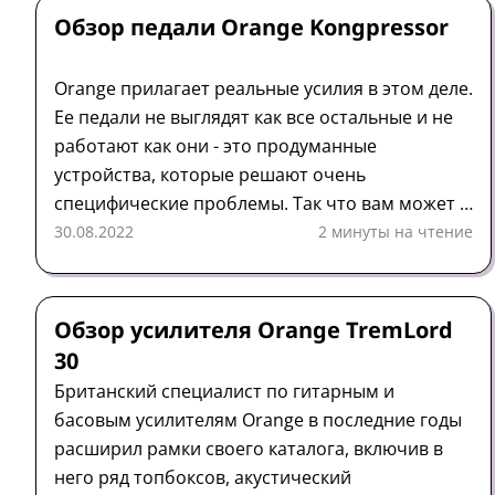
Обзор педали Orange Kongpressor
Orange прилагает реальные усилия в этом деле.
Ее педали не выглядят как все остальные и не
работают как они - это продуманные
устройства, которые решают очень
специфические проблемы. Так что вам может и
не понадобиться такая педаль... но если она
30.08.2022
2 минуты на чтение
вам понадобится, она должна быть чертовски
хороша в своей работе.
Усилитель
Обзор
Orange
Обзор усилителя Orange TremLord
30
Британский специалист по гитарным и
басовым усилителям Orange в последние годы
расширил рамки своего каталога, включив в
него ряд топбоксов, акустический