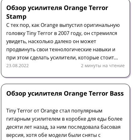
Обзор усилителя Orange Terror
Stamp
С тех пор, как Orange выпустил оригинальную
головку Tiny Terror в 2007 году, он стремился
увидеть, насколько далеко он может
продвинуть свои технологические навыки и
при этом сделать усилители, которые стоит
слушать. С Terror Stamp она, возможно,
23.08.2022
2 минуты на чтение
достигла пика глупости.
Усилитель
Обзор
Orange
Обзор усилителя Orange Terror Bass
Tiny Terror от Orange стал популярным
гитарным усилителем в коробке для еды более
десяти лет назад, за ним последовала басовая
версия, хотя обе модели были сняты с