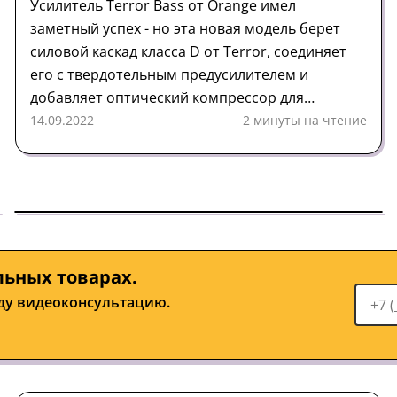
Усилитель Terror Bass от Orange имел
заметный успех - но эта новая модель берет
силовой каскад класса D от Terror, соединяет
его с твердотельным предусилителем и
добавляет оптический компрессор для
хорошей меры.
14.09.2022
2 минуты на чтение
льных товарах.
ду видеоконсультацию.
Предусилитель
Обзор
Orange