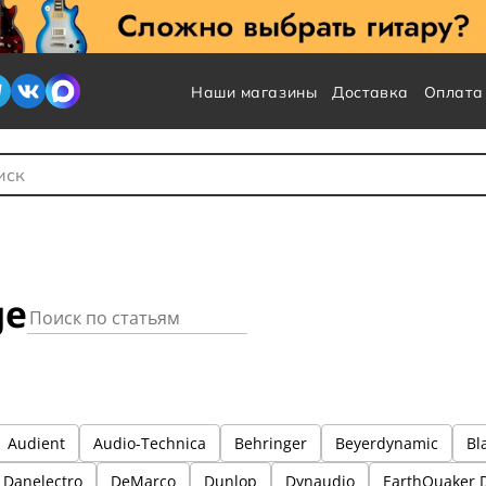
Наши магазины
Доставка
Оплата
 для Поиска
ge
Audient
Audio-Technica
Behringer
Beyerdynamic
Bl
Danelectro
DeMarco
Dunlop
Dynaudio
EarthQuaker 