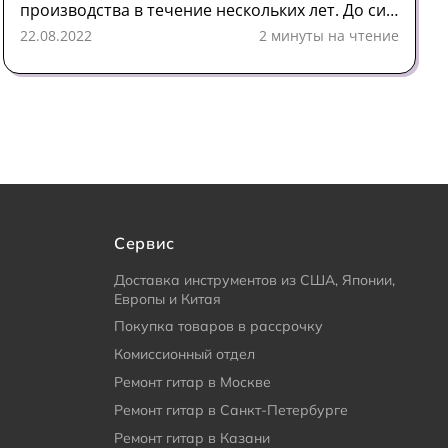
производства в течение нескольких лет. До сих
пор, то есть, потому что Terror Bass вернулся.
22.08.2022
2 минуты на чтение
Сервис
Доставка инструментов из США, Японии,
Европы и Китая
Покупка товаров в рассрочку
Комиссионный отдел
Ремонт гитар в Москве
Ремонт гитар в Санкт-Петербурге
Ремонт гитар в Казани