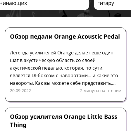
чинающих
гитару
Педаль
Обзор
Orange
Обзор педали Orange Acoustic Pedal
Легенда усилителей Orange делает еще один
шаг в акустическую область со своей
акустической педалью, которая, по сути,
является DI-боксом с наворотами... и какие это
навороты. Как вы можете себе представить,
все, что исходит от такой известной компании,
20.09.2022
2 минуты на чтение
не только будет соответствовать своим
обещаниям, но и делать это с очень удобной
Усилитель
Обзор
Orange
функциональностью и прозрачностью в
Обзор усилителя Orange Little Bass
использовании.
Thing