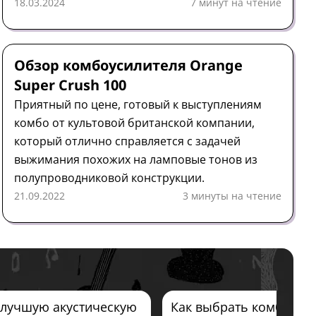
только своим ярким внешним видом.
18.03.2024
7 минут на чтение
Комбоусилитель
Обзор
Orange
Обзор комбоусилителя Orange
Super Crush 100
Приятный по цене, готовый к выступлениям
комбо от культовой британской компании,
который отлично справляется с задачей
выжимания похожих на ламповые тонов из
полупроводниковой конструкции.
21.09.2022
3 минуты на чтение
 лучшую акустическую
Как выбрать комбоусил