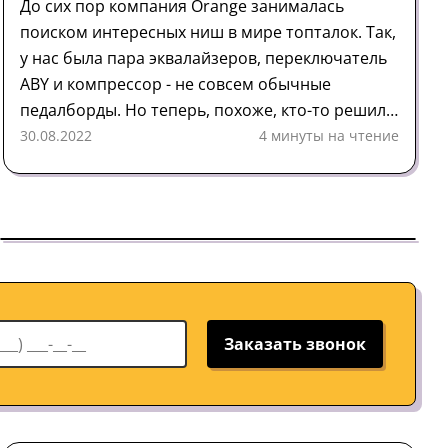
До сих пор компания Orange занималась
поиском интересных ниш в мире топталок. Так,
у нас была пара эквалайзеров, переключатель
ABY и компрессор - не совсем обычные
педалборды. Но теперь, похоже, кто-то решил,
что пришло время вывести на рынок большие
30.08.2022
4 минуты на чтение
пушки.
Заказать звонок
Усилитель
Обзор
Orange