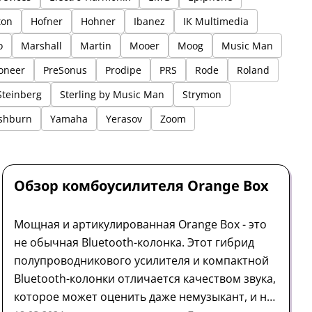
ton
Hofner
Hohner
Ibanez
IK Multimedia
o
Marshall
Martin
Mooer
Moog
Music Man
oneer
PreSonus
Prodipe
PRS
Rode
Roland
Steinberg
Sterling by Music Man
Strymon
shburn
Yamaha
Yerasov
Zoom
Комбоусилитель
Обзор
Orange
Обзор комбоусилителя Orange Box
Мощная и артикулированная Orange Box - это
не обычная Bluetooth-колонка. Этот гибрид
полупроводникового усилителя и компактной
Bluetooth-колонки отличается качеством звука,
которое может оценить даже немузыкант, и не