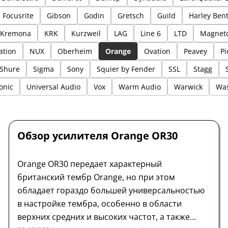
Focusrite
Gibson
Godin
Gretsch
Guild
Harley Ben
Kremona
KRK
Kurzweil
LAG
Line 6
LTD
Magnet
ation
NUX
Oberheim
Orange
Ovation
Peavey
Pi
Shure
Sigma
Sony
Squier by Fender
SSL
Stagg
onic
Universal Audio
Vox
Warm Audio
Warwick
Wa
Усилитель
Обзор
Orange
Обзор усилителя Orange OR30
Orange OR30 передает характерный
британский тембр Orange, но при этом
обладает гораздо большей универсальностью
в настройке тембра, особенно в области
верхних средних и высоких частот, а также