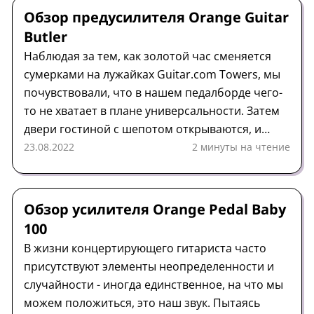
Обзор предусилителя Orange Guitar
Butler
Наблюдая за тем, как золотой час сменяется
сумерками на лужайках Guitar.com Towers, мы
почувствовали, что в нашем педалборде чего-
то не хватает в плане универсальности. Затем
двери гостиной с шепотом открываются, и
перед нами появляется наш телепатический
23.08.2022
2 минуты на чтение
слуга, несущий новый Guitar Butler от Orange
Amps.
Усилитель
Обзор
Orange
Обзор усилителя Orange Pedal Baby
100
В жизни концертирующего гитариста часто
присутствуют элементы неопределенности и
случайности - иногда единственное, на что мы
можем положиться, это наш звук. Пытаясь