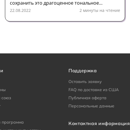
сохранить это драгоценное тональное
постоянство, многие из нас кропотливо
22.08.2022
2 минуты на чтение
настраивают параметры педалборда, а потом
страдают от того, что этот великолепный,
управляемый педалью тон становится
неузнаваемым из-за стерильно звучащей
задней линии.
ии
Поддержка
Оставить заявку
ины
FAQ по доставке из США
 союз
Публичная оферта
г
Персональные данные
я программа
Контактная информация