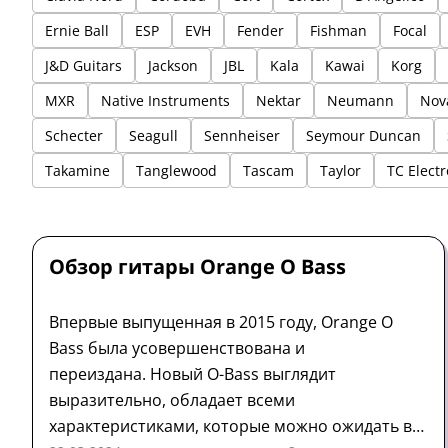
Ernie Ball
ESP
EVH
Fender
Fishman
Focal
J&D Guitars
Jackson
JBL
Kala
Kawai
Korg
MXR
Native Instruments
Nektar
Neumann
Nov
Schecter
Seagull
Sennheiser
Seymour Duncan
Takamine
Tanglewood
Tascam
Taylor
TC Electr
Гитара
Обзор
Orange
Обзор гитары Orange O Bass
Впервые выпущенная в 2015 году, Orange O
Bass была усовершенствована и
переиздана. Новый O-Bass выглядит
выразительно, обладает всеми
характеристиками, которые можно ожидать в