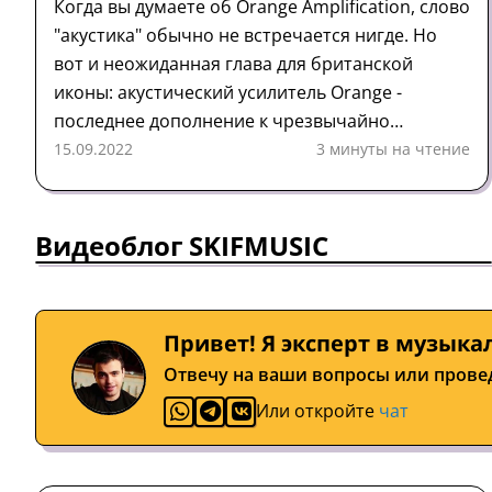
Когда вы думаете об Orange Amplification, слово
"акустика" обычно не встречается нигде. Но
вот и неожиданная глава для британской
иконы: акустический усилитель Orange -
последнее дополнение к чрезвычайно
успешной линейке практических усилителей
15.09.2022
3 минуты на чтение
Crush.
Видеоблог SKIFMUSIC
Привет! Я эксперт в музыка
Отвечу на ваши вопросы или прове
Или откройте
чат
Педаль
Обзор
Orange