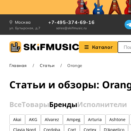
+7-495-374-69-16
Москва
ул. Бутырская, д.7
sales@skifmusic.ru
Поле
Каталог
Главная
Статьи
Orange
Статьи и обзоры: Oran
Все
Товары
Бренды
Исполнители
Akai
AKG
Alvarez
Ampeg
Arturia
Ashtone
Clavia Nord
Cordoba
Cort
Cortex
D'Angelico