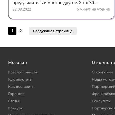
предусилитель и многое другое. Хотя 30-
ваттный, 1×12 TremLord 30 имеет все признаки
22.08.2022
6 минут на чтение
других роковых усилителей, созданных
техническим директором Orange Адрианом
Эмсли, это не Dual Dark или Thunderverb.
1
2
Следующая страница
Магазин
О компан
Каталог товаров
О компании
Как оплатить
Наши магаз
Как доставить
Партнерский
Гарантии
Франчайзин
Статьи
Реквизиты
Конкурс
Партнерска