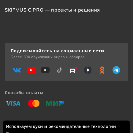
SKIFMUSIC.PRO — проекты и решения
Подписывайтесь на социальные сети
Более 500 обучающих видео и обзоров
Способы оплаты
«Виза»
«Мастеркард»
«Мир»
Используем куки и рекомендательные технологии
Доставка по России: Москва, Санкт-Петербург, Новосибирск,
Екатеринбург, Казань, Нижний Новгород, Челябинск,