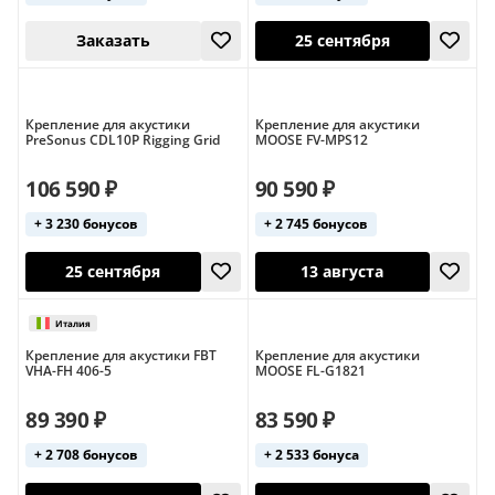
13 августа
25 сентября
Крепление для акустики
Крепление для акустики
PreSonus CDL10P Rigging Grid
MOOSE FV-MPS12
106 590 ₽
90 590 ₽
+ 3 230 бонусов
+ 2 745 бонусов
Крепление для акустики FBT
Крепление для акустики
VHA-FH 406-5
MOOSE FL-G1821
Заказать
25 сентября
89 390 ₽
83 590 ₽
+ 2 708 бонусов
+ 2 533 бонуса