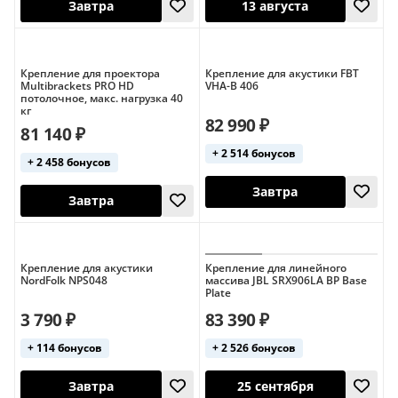
Крепление для проектора
Крепление для акустики FBT
Multibrackets PRO HD
VHA-B 406
потолочное, макс. нагрузка 40
25 сентября
13 августа
кг
82 990 ₽
81 140 ₽
+ 2 514 бонусов
+ 2 458 бонусов
Крепление для акустики
Крепление для линейного
NordFolk NPS048
массива JBL SRX906LA BP Base
Plate
Завтра
13 августа
3 790 ₽
83 390 ₽
+ 114 бонусов
+ 2 526 бонусов