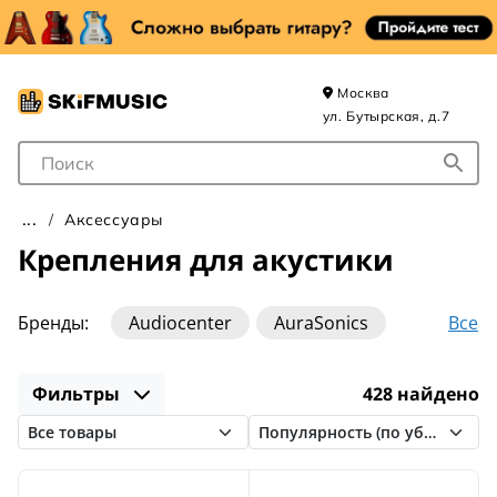
Москва
ул. Бутырская, д.7
Поле для Поиска
Аксессуары
Крепления для акустики
Все
Бренды:
Audiocenter
AuraSonics
Behringer
Bespeco
DB TECHNOLOGIES
Фильтры
428 найдено
Electro-Voice
FBT
GENELEC
JBL
K&M
MOOSE
OnStage
ProX
Proel
QSC
RCF
SVS Audiotechnik