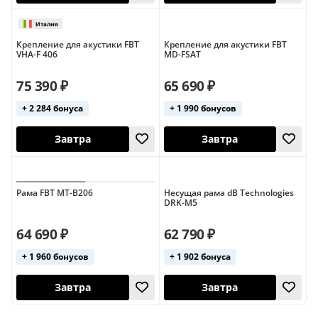
Крепление для акустики FBT
Крепление для акустики FBT
VHA-F 406
MD-FSAT
Италия
75 390 ₽
65 690 ₽
Завтра
Завтра
+ 2 284 бонуса
+ 1 990 бонусов
Рама FBT MT-B206
Несущая рама dB Technologies
DRK-M5
64 690 ₽
62 790 ₽
+ 1 960 бонусов
+ 1 902 бонуса
Завтра
25 сентября