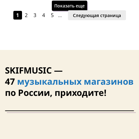
Показать еще
1
2
3
4
5
…
Следующая страница
Завтра
Завтра
SKIFMUSIC —
Италия
47
музыкальных магазинов
по России, приходите!
Завтра
Завтра