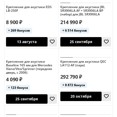
Soundking
Tannoy
Turbosound
Крепление для акустики EDS
Крепление для акустики JBL
LB-250F
SRX906LA AF + SRX906LA BP
(набор) для JBL SRX906LA
8 900 ₽
214 990 ₽
+ 269 бонусов
+ 6 514 бонусов
13 августа
25 сентября
Крепление для акустики
Крепление для акустики QSC
Baseline 165 мм для Mercedes
LA112-AF (пара)
Viano/Vito/Sprinter (передняя
дверь, с 2006)
292 790 ₽
4 090 ₽
+ 8 872 бонуса
+ 123 бонуса