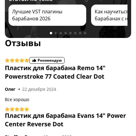
Лучшие VST плагины
Как научиться иг
барабанов 2026
барабанах с нуля
Отзывы
США
США
Рекомендую
Пластик для барабана Remo 14"
Powerstroke 77 Coated Clear Dot
Олег
22 декабря 2024
Все хорошо
Пластик для барабана Evans 14" Power
Center Reverse Dot
США