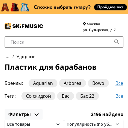
Москва
ул. Бутырская, д.7
Поле для Поиска
Ударные
Пластик для барабанов
Все
Бренды:
Aquarian
Arborea
Bowo
DRUM TALK
Dadi
Dixon
Fleet
Все
Теги:
Со скидкой
Бас
Бас 22
Foix
GIOCO
Gewa
Latin Percussion
Бас маршевый
Бонго
Малый 14
Ludwig
MEINL
Pearl
Remo
Фильтры
2196 найдено
Малый маршевый
Маршевый
Roland
Rolling Rock
Williams
Тренировочные