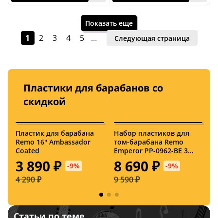
Показать еще
1
2
3
4
5
…
Следующая страница
Пластики для барабанов со
12 августа
11 августа
скидкой
Пластик для барабана
Набор пластиков для
П
США
США
Remo 16" Ambassador
том-барабана Remo
R
Coated
Emperor PP-0962-BE 3
а
Штуки
T
3 890 ₽
8 690 ₽
-9%
-9%
4 290 ₽
9 590 ₽
1
10 августа
11 августа
Статьи по теме