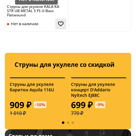
Струны для укулеле KALA KA
STR UB METAL 5 FS U-Bass
Flatwound
Заказать
Заказать
Струны для укулеле со скидкой
Италия
Италия
Струны для укулеле
Струны для укулеле
U
Нет в наличии
Нет в наличии
баритон Aquila 116U
концерт D'Addario
с
Nyltech EJ88C
с
909 ₽
699 ₽
-10%
-9%
1 010 ₽
770 ₽
5
Нет в наличии