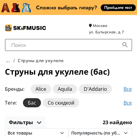
Москва
ул. Бутырская, д.7
Поле для Поиска
Струны для укулеле
Струны для укулеле (бас)
Все
Бренды:
Alice
Aquila
D'Addario
DR Strings
Dunlop
Ernie Ball
Fender
Все
Теги:
Бас
Со скидкой
Flight
Galli
Hannabach
La Bella
Aquila (концерт)
Aquila (сопрано)
Magma Strings
Martin
Ortega
Фильтры
23 найдено
Nylgut
Баритон
Концерт
SIT Strings
МозерЪ
Нейлоновые
Сопрано
Тенор