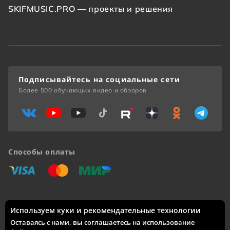
SKIFMUSIC.PRO — проекты и решения
Подписывайтесь на социальные сети
Более 500 обучающих видео и обзоров
Способы оплаты
«Виза»
«Мастеркард»
«Мир»
Используем куки и рекомендательные технологии
Доставка по России: Москва, Санкт-Петербург, Новосибирск,
Екатеринбург, Казань, Нижний Новгород, Челябинск,
Оставаясь с нами, вы соглашаетесь на использование
Красноярск, Самара, Уфа, Ростов-на-Дону, Омск, Краснодар,