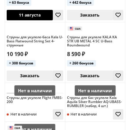
+ 63 бонуса
+ 442 бонуса
Италия
Италия
11 августа
11 августа
Струны для укулеле-баса Kala U-
Струны для укулеле KALA KA
Bass Flatwound String Set 4-
STR UB METAL 4 SC U-Bass
струнные
Roundwound
10 190 ₽
8 590 ₽
+ 308 бонусов
+ 260 бонусов
Струны для укулеле Flight FMBS-
Струны для бас-укулеле Kala
200
Aquila Silver Rumbler AQ-UBASS-
11 августа
Заказать
RUMBLER (набор, 4 шт.)
Италия
Италия