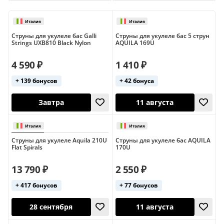
Флюорокарбон
Струны для укулеле бас Galli
Струны для укулеле бас 5 струн
Strings UXB810 Black Nylon
AQUILA 169U
4 590 ₽
1 410 ₽
+ 139 бонусов
+ 42 бонуса
Италия
Италия
Завтра
11 августа
Струны для укулеле Aquila 210U
Струны для укулеле бас AQUILA
Flat Spirals
170U
13 790 ₽
2 550 ₽
+ 417 бонусов
+ 77 бонусов