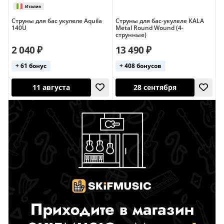
Струны для бас укулеле Aquila
Струны для бас-укулеле KALA
140U
Metal Round Wound (4-
28 сентября
11 августа
струнные)
2 040 ₽
13 490 ₽
Италия
Италия
+ 61 бонус
+ 408 бонусов
11 августа
28 сентября
Италия