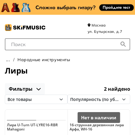
Москва
ул. Бутырская, д.7
Поле для Поиска
Народные инструменты
Лиры
Фильтры
2 найдено
Лира U-Turn UT-LYRE16-RBR
16-струнная деревянная лира
Mahagoni
Арфа, WH-16