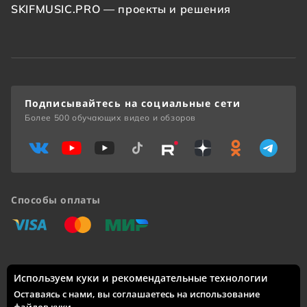
SKIFMUSIC.PRO — проекты и решения
Подписывайтесь на социальные сети
Более 500 обучающих видео и обзоров
Способы оплаты
«Виза»
«Мастеркард»
«Мир»
Используем куки и рекомендательные технологии
Доставка по России: Москва, Санкт-Петербург, Новосибирск,
Екатеринбург, Казань, Нижний Новгород, Челябинск,
Оставаясь с нами, вы соглашаетесь на использование
Красноярск, Самара, Уфа, Ростов-на-Дону, Омск, Краснодар,