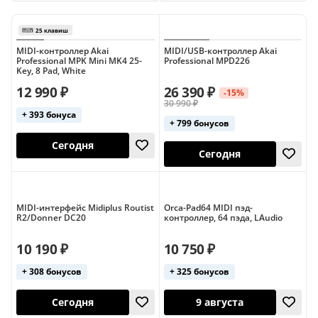
Studiologic
TC Electronic
iConnectivity
MIDI-контроллер Akai
MIDI/USB-контроллер Akai
Professional MPK Mini MK4 25-
Professional MPD226
Key, 8 Pad, White
12 990 ₽
26 390 ₽
-15%
30 990 ₽
+ 393 бонуса
+ 799 бонусов
25 клавиш
Сегодня
Сегодня
MIDI-интерфейс Midiplus Routist
Orca-Pad64 MIDI пэд-
R2/Donner DC20
контроллер, 64 пэда, LAudio
10 190 ₽
10 750 ₽
+ 308 бонусов
+ 325 бонусов