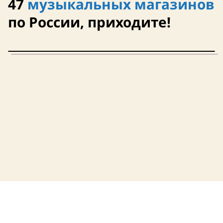
47
музыкальных магазинов
12 августа
10 августа
по России, приходите!
Гонконг