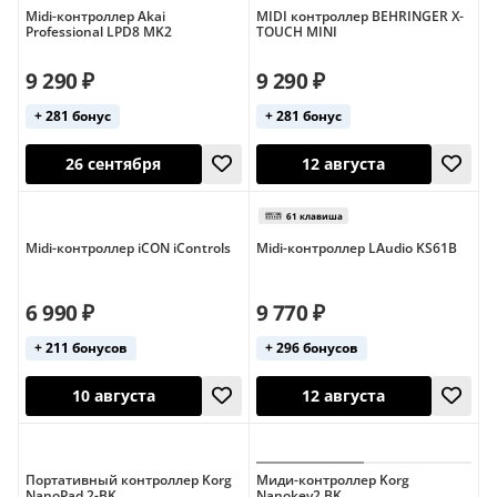
Midi-контроллер Akai
MIDI контроллер BEHRINGER X-
Professional LPD8 MK2
TOUCH MINI
9 290 ₽
9 290 ₽
+ 281 бонус
+ 281 бонус
12 августа
12 августа
Midi-контроллер iCON iControls
Midi-контроллер LAudio KS61B
6 990 ₽
9 770 ₽
+ 211 бонусов
+ 296 бонусов
26 сентября
12 августа
Портативный контроллер Korg
Миди-контроллер Korg
NanoPad 2-BK
Nanokey2 BK