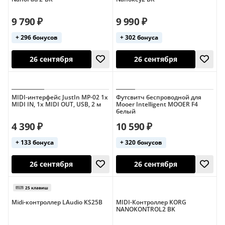
49 клавиш
9 790 ₽
9 990 ₽
+ 296 бонусов
+ 302 бонуса
10 августа
12 августа
MIDI-интерфейс JustIn MP-02 1x
Футсвитч беспроводной для
MIDI IN, 1x MIDI OUT, USB, 2 м
Mooer Intelligent MOOER F4
белый
4 390 ₽
10 590 ₽
+ 133 бонуса
+ 320 бонусов
26 сентября
26 сентября
Midi-контроллер LAudio KS25B
MIDI-Контроллер KORG
NANOKONTROL2 BK