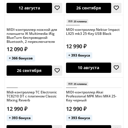
MIDI-контроллер ножной для
MIDI-контроллер Nektar Impact
планшета IK Multimedia iRig
LX25 mk3 25-Key USB Black
BlueTurn беспроводной
Bluetooth, 2 переключателя
25 клавиш
12 990 ₽
12 090 ₽
+ 393 бонуса
11 августа
10 августа
+ 366 бонусов
Midi-контроллер TC Electronic
MIDI-контроллер Akai
TC8210 DT с плагином Classic
Professional MPK Mini MK4 25-
Mixing Reverb
Key черный
12 990 ₽
12 990 ₽
+ 393 бонуса
+ 393 бонуса
12 августа
26 сентября