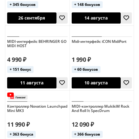
+ 345 бонусов
+ 148 бонусов
MIDI-интерфейс BEHRINGER GO
Midi-интерфейс iCON MidiPort
MIDI HOST
26 сентября
12 августа
4 990 ₽
1 990 ₽
+ 151 бонус
+ 60 бонусов
Контроллер Novation Launchpad
MIDI-контроллер MukikiM Rock
Mini MK3
And Roll It SpecDrum
11 990 ₽
12 090 ₽
26 сентября
14 августа
+ 363 бонуса
+ 366 бонусов