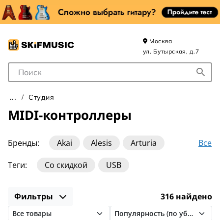
Москва
ул. Бутырская, д.7
Поле для Поиска
Студия
MIDI-контроллеры
Все
Бренды:
Akai
Alesis
Arturia
Behringer
ESI
ICON
IK Multimedia
Теги:
Со скидкой
USB
KORG
Kenton
LAudio
Native Instruments
Nektar
Novation
Фильтры
316 найдено
One Control
PreSonus
Rockboard