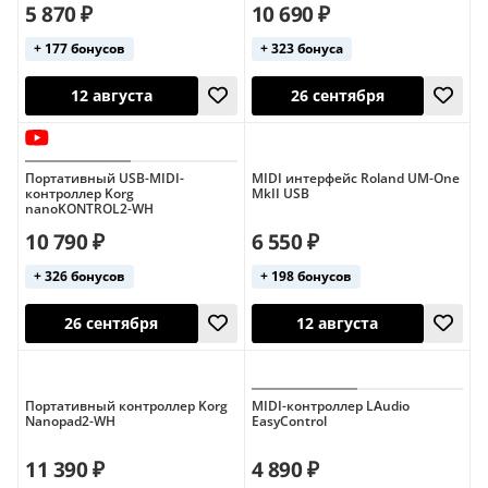
5 870 ₽
10 690 ₽
+ 177 бонусов
+ 323 бонуса
61 клавиша
26 сентября
26 сентября
Портативный USB-MIDI-
MIDI интерфейс Roland UM-One
контроллер Korg
MkII USB
nanoKONTROL2-WH
10 790 ₽
6 550 ₽
+ 326 бонусов
+ 198 бонусов
Портативный контроллер Korg
MIDI-контроллер LAudio
Nanopad2-WH
EasyControl
12 августа
26 сентября
11 390 ₽
4 890 ₽