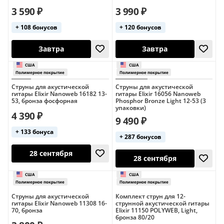
3 590 ₽
3 990 ₽
+ 108 бонусов
+ 120 бонусов
США
США
Полимерное покрытие
Полимерное пок
12 августа
12 августа
Струны для акустической
Струны для акустической
гитары Elixir Nanoweb 16182 13-
гитары Elixir 16056 Nanoweb
53, бронза фосфорная
Phosphor Bronze Light 12-53 (3
упаковки)
4 390 ₽
9 490 ₽
+ 133 бонуса
+ 287 бонусов
Струны для акустической
Комплект струн для 12-
Завтра
Завтра
гитары Elixir Nanoweb 11308 16-
струнной акустической гитары
70, бронза
Elixir 11150 POLYWEB, Light,
бронза 80/20
США
США