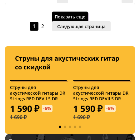
Полимерное покрытие
Полимерное пок
Заказать
28 сентября
Показать еще
1
2
Следующая страница
Струны для акустических гитар
со скидкой
Заказать
Струны для
Струны для
С
Нет в наличии
акустической гитары DR
акустической гитары DR
а
США
США
Strings RED DEVILS DR
Strings RED DEVILS DR
S
Полимерное покрытие
Полимерное пок
RDA-12, 12 - 54
RDA-13, 13 - 56
R
1 590 ₽
1 590 ₽
-6%
-6%
1 690 ₽
1 690 ₽
1
Нет в наличии
Нет в наличии