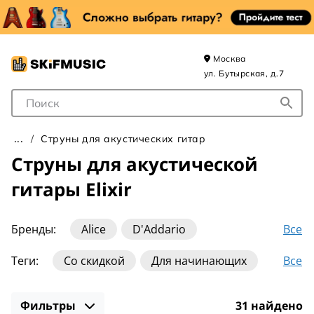
Москва
ул. Бутырская, д.7
Поле для Поиска
Струны для акустических гитар
Струны для акустической
гитары Elixir
Все
Бренды:
Alice
D'Addario
DR Strings
Dean Markley
Dunlop
Все
Теги:
Со скидкой
Для начинающих
Elixir
Ernie Ball
Fedosov
Fender
Нейлоновые
10-47
10-50
10-52
Galli
La Bella
Magma Strings
Фильтры
31 найдено
11-50
11-52
12-53
13-56