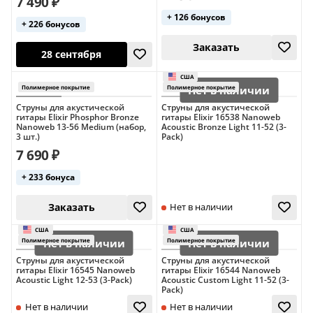
7 490 ₽
+ 126 бонусов
+ 226 бонусов
США
США
Струны для акустической
Струны для акустической
Полимерное покрытие
Полимерное пок
гитары Elixir Phosphor Bronze
гитары Elixir 16538 Nanoweb
Nanoweb 13-56 Medium (набор,
Acoustic Bronze Light 11-52 (3-
3 шт.)
Pack)
7 690 ₽
28 сентября
28 сентября
+ 233 бонуса
Струны для акустической
Струны для акустической
гитары Elixir 16545 Nanoweb
гитары Elixir 16544 Nanoweb
Acoustic Light 12-53 (3-Pack)
Acoustic Custom Light 11-52 (3-
Pack)
США
США