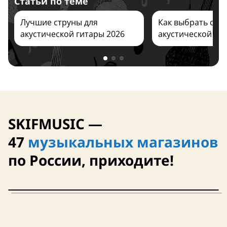
Статьи по теме
Лучшие струны для
Как выбрать стр
акустической гитары 2026
акустической ги
США
США
Полимерное покрытие
Полимерное пок
SKIFMUSIC —
47
музыкальных магазинов
по России, приходите!