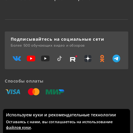
Подписывайтесь на социальные сети
Более 500 обучающих видео и обзоров
Способы оплаты
«Виза»
«Мастеркард»
«Мир»
Используем куки и рекомендательные технологии
Доставка по России: Москва, Санкт-Петербург, Новосибирск,
Екатеринбург, Казань, Нижний Новгород, Челябинск,
Оставаясь с нами, вы соглашаетесь на использование
Красноярск, Самара, Уфа, Ростов-на-Дону, Омск, Краснодар,
файлов куки
.
Воронеж, Волгоград, Пермь и другие города.