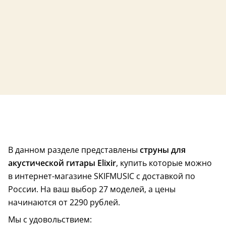
США
Полимерное покрытие
Полимерное пок
В данном разделе представлены
струны для
акустической гитары Elixir
, купить которые можно
в интернет-магазине SKIFMUSIC с доставкой по
США
Полимерное покрытие
Полимерное пок
России. На ваш выбор 27 моделей, а цены
начинаются от 2290 рублей.
Мы с удовольствием: