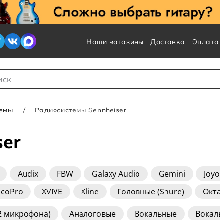
Наши магазины
Доставка
Оплата
 для Поиска
темы
Радиосистемы Sennheiser
ser
Audix
FBW
Galaxy Audio
Gemini
Joyo
ocoPro
XVIVE
Xline
Головные (Shure)
Окт
(2 микрофона)
Аналоговые
Вокальные
Вокал