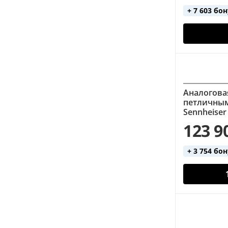
+ 7 603 бо
Аналогова
петличны
Sennheiser
123 9
+ 3 754 бо