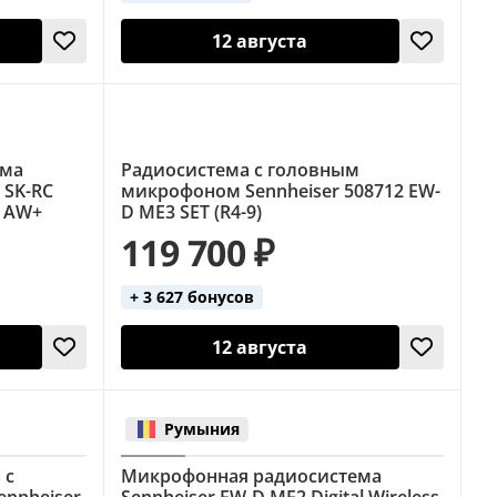
12 августа
ема
Радиосистема с головным
 SK-RC
микрофоном Sennheiser 508712 EW-
t AW+
D ME3 SET (R4-9)
119 700 ₽
+ 3 627 бонусов
12 августа
Румыния
 с
Микрофонная радиосистема
nnheiser
Sennheiser EW-D ME2 Digital Wireless