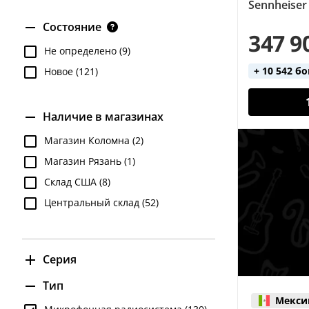
Sennheiser
Состояние
347 9
Не определено (9)
+ 10 542 б
Новое (121)
Наличие в магазинах
Магазин Коломна (2)
Магазин Рязань (1)
Склад США (8)
Центральный склад (52)
Серия
EW-DP (17)
Тип
Мекси
EW-DX (7)