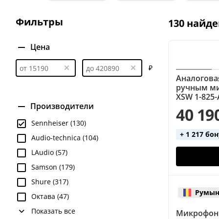
Вокальные (4 микрофона)
Вокальные (AKG)
Фильтры
130 найде
Вокальные (с динамическим микрофоном)
Во
Гитарные (Shure)
Головные
Головные (2 
Цена
Динамические
Инструментальные
Инстру
₽
Аналогова
Инструментальные (для гитары)
Конденсатор
ручным ми
XSW 1-825-
Петличные (Shure)
Портативные
Ручной 
Производители
40 19
Цифровые
Цифровые (Shure)
Цифровые (
Sennheiser (130)
+ 1 217 бо
Audio-technica (104)
LAudio (57)
Samson (179)
Shure (317)
Румын
Октава (47)
Показать все
Микрофон