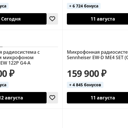
нуса
+ 6 724 бонуса
Сегодня
11 августа
я радиосистема с
Микрофонная радиосист
м микрофоном
Sennheiser EW-D ME4 SET (
 EW 122P G4-A
00 ₽
159 900 ₽
нуса
+ 4 845 бонусов
12 августа
11 августа