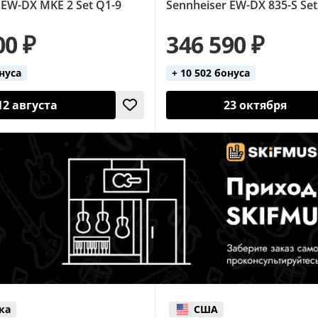
 EW-DX MKE 2 Set Q1-9
Sennheiser EW-DX 835-S Set
00 ₽
346 590 ₽
онуса
+ 10 502 бонуса
12 августа
23 октября
ка
США