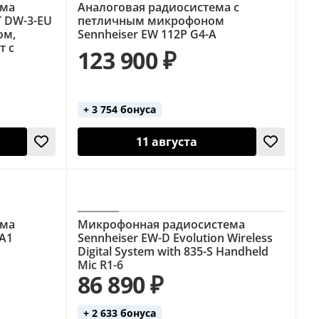
ема
Аналоговая радиосистема с
T DW-3-EU
петличным микрофоном
ом,
Sennheiser EW 112P G4-A
т с
123 900 ₽
+ 3 754 бонуса
11 августа
ема
Микрофонная радиосистема
-A1
Sennheiser EW-D Evolution Wireless
Digital System with 835-S Handheld
Mic R1-6
86 890 ₽
+ 2 633 бонуса