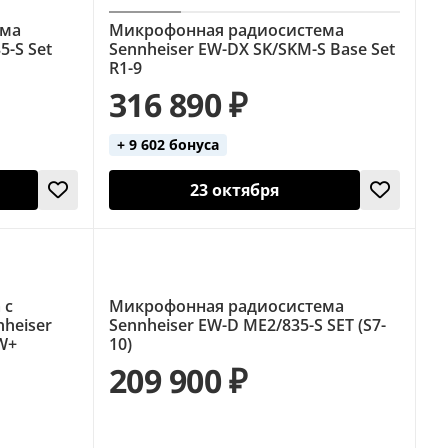
ема
Микрофонная радиосистема
5-S Set
Sennheiser EW-DX SK/SKM-S Base Set
R1-9
316 890 ₽
+ 9 602 бонуса
23 октября
 с
Микрофонная радиосистема
heiser
Sennheiser EW-D ME2/835-S SET (S7-
W+
10)
209 900 ₽