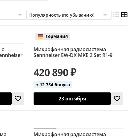
кальные (Shure)
ые
Гитарные (AKG)
Гитарные (Line 6)
ennheiser)
Головные (вокальные)
Германия
Инструментальные (Shure)
 с
Микрофонная радиосистема
микрофона)
Петличные (Sennheiser)
nnheiser
Sennheiser EW-DX MKE 2 Set R1-9
Ручные (2 микрофона)
Ручные микрофоны
420 890 ₽
+ 12 754 бонуса
23 октября
ема
Микрофонная радиосистема