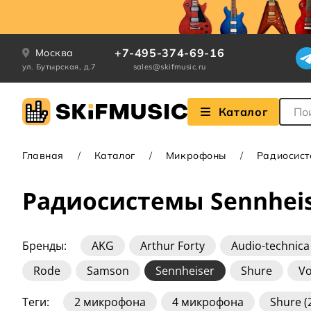
+7-495-374-69-16
Москва
ул. Бутырская, д.7
sales@skifmusic.ru
Поле
Каталог
Главная
Каталог
Микрофоны
Радиосис
Радиосистемы Sennhei
Бренды:
AKG
Arthur Forty
Audio-technica
Rode
Samson
Sennheiser
Shure
V
Теги:
2 микрофона
4 микрофона
Shure 