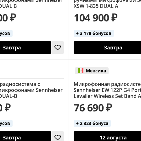
 DUAL B
XSW 1-835 DUAL A
00 ₽
104 900 ₽
нусов
+ 3 178 бонусов
Завтра
Завтра
Мексика
радиосистема с
Микрофонная радиосист
икрофонами Sennheiser
Sennheiser EW 122P G4 Por
 DUAL-B
Lavalier Wireless Set Band 
0 ₽
76 690 ₽
нусов
+ 2 323 бонуса
Завтра
12 августа