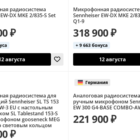
ная радиосистема
Микрофонная радиосист
 EW-DX MKE 2/835-S Set
Sennheiser EW-DX MKE 2/83
Q1-9
00 ₽
318 900 ₽
нуса
+ 9 663 бонуса
12 августа
12 августа
Германия
ая радиосистема для
Аналоговая радиосистема
й Sennheiser SL TS 153
ручным микрофоном Senn
DW-3 EU с настольным
EW 300 G4-BASE COMBO-A
ом SL Tablestand 153-S
221 900 ₽
офоном gooseneck MEG
со световым кольцом
00 ₽