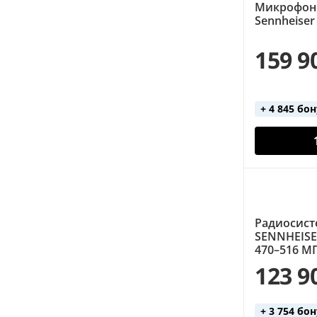
Микрофон
Sennheiser
159 9
+ 4 845 бо
Радиосист
SENNHEISE
470–516 М
123 9
+ 3 754 бо