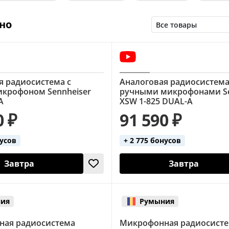
Вокальные (LAudio)
Вокальные (Sennheiser)
Во
но
кальные (с ручным микрофоном)
Вокальные цифров
микрофона)
Головные (4 микрофона)
Головные (S
ментальные (AKG)
Инструментальные (Sennheiser)
я радиосистема с
Аналоговая радиосистема
ные
Настольные
Петличные
Петличные (2 
крофоном Sennheiser
ручными микрофонами Se
A
XSW 1-825 DUAL-A
динамический микрофон
Ручные (2 микрофона)
0 ₽
91 590 ₽
с ручным микрофоном)
нусов
+ 2 775 бонусов
Завтра
Завтра
ия
Румыния
ная радиосистема
Микрофонная радиосист