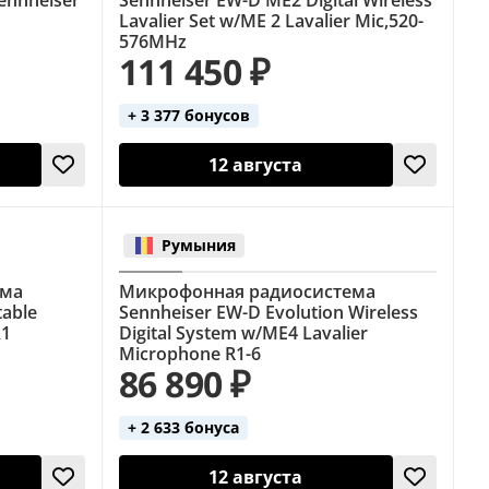
Lavalier Set w/ME 2 Lavalier Mic,520-
576MHz
111 450 ₽
+ 3 377 бонусов
12 августа
Румыния
ема
Микрофонная радиосистема
table
Sennheiser EW-D Evolution Wireless
A1
Digital System w/ME4 Lavalier
Microphone R1-6
86 890 ₽
+ 2 633 бонуса
12 августа