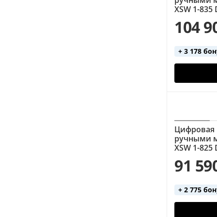
XSW 1-835
104 9
+ 3 178 бо
Цифровая 
ручными м
XSW 1-825
91 59
+ 2 775 бо