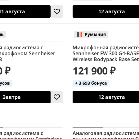
11 августа
12 августа
нь
Румыния
я радиосистема с
Микрофонная радиосист
крофоном Sennheiser
Sennheiser EW 300 G4-BASE
B
Wireless Bodypack Base Se
0 ₽
121 900 ₽
нусов
+ 3 693 бонуса
Завтра
12 августа
я радиосистема с
Аналоговая радиосистема
икрофонами Sennheiser
ручными микрофонами Se