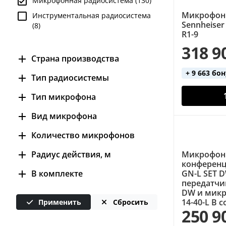
Микрофонная радиосистема (130)
Evolution Wireless Digital (31)
Микрофон
Инструментальная радиосистема
Sennheiser
(8)
XS Wireless (29)
R1-9
XS Wireless Digital (9)
318 9
Страна производства
+ 9 663 бо
Германия (6)
Тип радиосистемы
Китай (15)
аналоговая (19)
Тип микрофона
Мексика (2)
цифровая (88)
вокальный (20)
Вид микрофона
Румыния (35)
головной (15)
динамический (1)
Количество микрофонов
США (4)
инструментальный (1)
конденсаторный (3)
Тайвань (1)
1 (96)
Микрофонн
Радиус действия, м
настольный (2)
конференци
2 (20)
100 (48)
GN-L SET 
В комплекте
петличный (55)
передатчик
60 (1)
ручной (46)
держатель для стойки (1)
DW и микр
14-40-L B 
75 (2)
Применить
Сбросить
кабель (2)
250 9