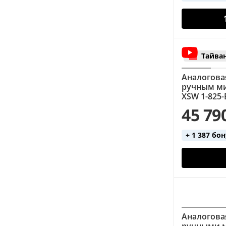
Тайва
Аналогова
ручным ми
XSW 1-825-
45 79
+ 1 387 бо
Аналогова
ручными м