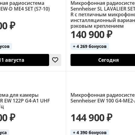
ная радиосистема
Микрофонная радиосист
 EW-D ME4 SET (S7-10)
Sennheiser SL LAVALIER SE
R с петличным микрофон
инсталляционный вариан
00 ₽
рэковым креплением
140 900 ₽
нусов
+ 4 269 бонусов
11 августа
Сегодня
ема для камеры
Микрофонная радиосист
R EW 122P G4-A1 UHF
Sennheiser EW 100 G4-ME2
Гц
00 ₽
144 900 ₽
нуса
+ 4 390 бонусов