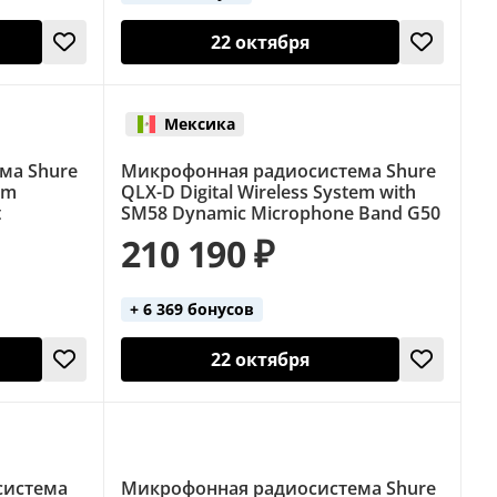
22 октября
Мексика
ма Shure
Микрофонная радиосистема Shure
em
QLX-D Digital Wireless System with
t
SM58 Dynamic Microphone Band G50
210 190 ₽
+ 6 369 бонусов
22 октября
система
Микрофонная радиосистема Shure