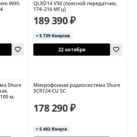
tem With
QLXD14 V50 (поясной передатчик,
D4
174–216 МГц)
189 390 ₽
+ 5 739 бонусов
22 октября
ма Shure
Микрофонная радиосистема Shure
ая,
SCR124-CU SC
100 м,
178 290 ₽
+ 5 402 бонуса