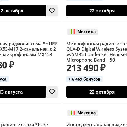
22 октября
22 октября
Мексика
ая радиосистема SHURE
Микрофонная радиосисте
53-M17 2‑канальная, с 2
QLX-D Digital Wireless Syst
и микрофонами MX153
w/SM35 Condenser Headse
Microphone Band H50
80 ₽
213 490 ₽
нуса
+ 6 469 бонусов
13 августа
22 октября
Мексика
 радиосистема Shure
Инструментальная радио