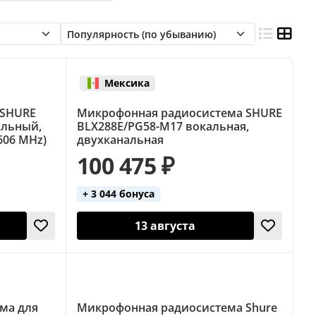
кальные (Shure)
ые
Гитарные (AKG)
Гитарные (Line 6)
ennheiser)
Головные (вокальные)
Мексика
Инструментальные (Shure)
 SHURE
Микрофонная радиосистема SHURE
микрофона)
Петличные (Sennheiser)
альный,
BLX288E/PG58-M17 вокальная,
606 MHz)
двухканальная
Ручные (2 микрофона)
Ручные микрофоны
100 475 ₽
+ 3 044 бонуса
13 августа
ма для
Микрофонная радиосистема Shure