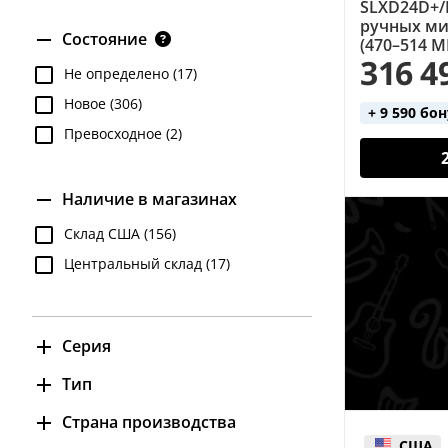
SLXD24D+/N
ручных ми
Состояние
(470–514 М
316 4
Не определено (17)
Новое (306)
+ 9 590 бо
Превосходное (2)
Наличие в магазинах
Склад США (156)
Центральный склад (17)
Серия
BLX (146)
Тип
GLX-D (21)
Инструментальная радиосистема
Страна производства
(8)
QLX-D (8)
США