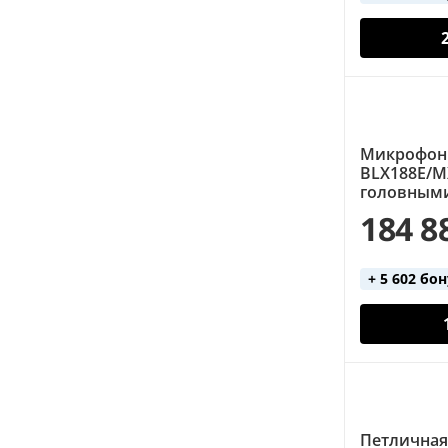
Микрофонн
BLX188E/MX
головным
184 8
+ 5 602 бо
Петличная