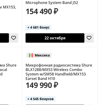
Microphone System Band J52
м MX153,
154 490 ₽
+ 4 681 бонус
22 октября
Мексика
ма Shure
Микрофонная радиосистема Shure
ocal
BLX1288/MX53 Wireless Combo
ld
System w/SM58 Handheld/MX153
Earset Band H10
149 990 ₽
+ 4 545 бонусов