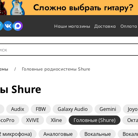
Наши магазины
Доставка
Оплата
 для Поиска
темы
Головные радиосистемы Shure
ы Shure
Audix
FBW
Galaxy Audio
Gemini
Joyo
ocoPro
XVIVE
Xline
Головные (Shure)
Окт
(2 микрофона)
Аналоговые
Вокальные
Вокал