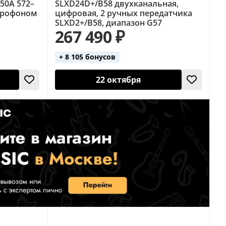
50A 572–
SLXD24D+/B58 двухканальная,
крофоном
цифровая, 2 ручных передатчика
SLXD2+/B58, диапазон G57
267 490 ₽
+ 8 105 бонусов
22 октября