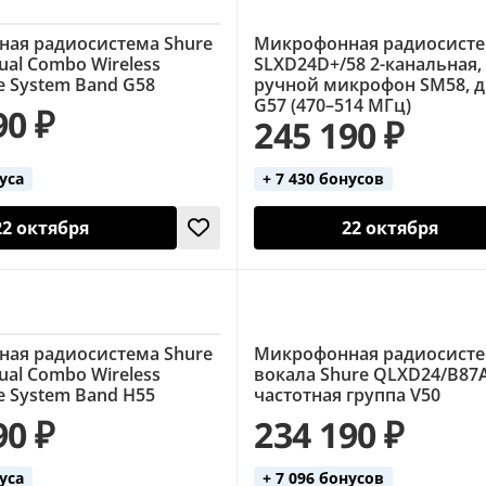
ая радиосистема Shure
Микрофонная радиосисте
al Combo Wireless
SLXD24D+/58 2-канальная,
e System Band G58
ручной микрофон SM58, 
G57 (470–514 МГц)
90 ₽
245 190 ₽
нуса
+ 7 430 бонусов
22 октября
22 октября
ая радиосистема Shure
Микрофонная радиосисте
al Combo Wireless
вокала Shure QLXD24/B87A
e System Band H55
частотная группа V50
90 ₽
234 190 ₽
нуса
+ 7 096 бонусов