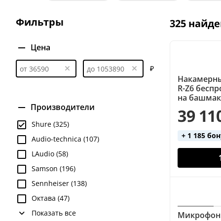
Вокальные (4 микрофона)
Вокальные (AKG)
Фильтры
325 найде
Вокальные (с динамическим микрофоном)
Во
Гитарные (Shure)
Головные
Головные (2 
Цена
Динамические
Инструментальные
Инстру
₽
Накамерны
Инструментальные (для гитары)
Конденсатор
R-Z6 бесп
на башмак
Петличные (Shure)
Портативные
Ручной 
Производители
39 11
Цифровые
Цифровые (Shure)
Цифровые (
Shure (325)
+ 1 185 бо
Audio-technica (107)
LAudio (58)
Samson (196)
Sennheiser (138)
Октава (47)
Показать все
Микрофонн