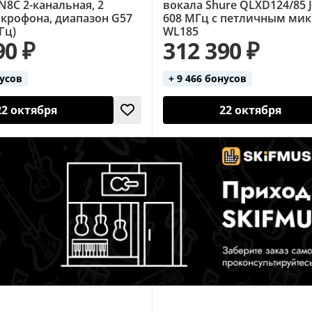
8C 2-канальная, 2
вокала Shure QLXD124/85 J
крофона, диапазон G57
608 МГц с петличным ми
Гц)
WL185
90 ₽
312 390 ₽
нусов
+ 9 466 бонусов
22 октября
22 октября