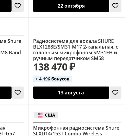
22 октября
ма Shure
Радиосистема для вокала SHURE
BLX1288E/SM31-M17 2‑канальная, с
SM8 Band
головным микрофоном SM31FH и
ручным передатчиком SM58
138 470 ₽
+ 4 196 бонусов
13 августа
США
ая
Микрофонная радиосистема Shure
3T-G57
SLXD14/153T Combo Wireless