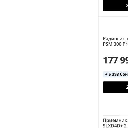
Радиосист
PSM 300 P
177 9
+ 5 393 бо
Приемник 
SLXD4D+ 2