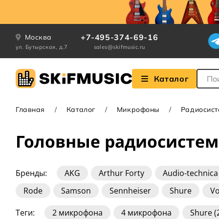
+7-495-374-69-16
Москва
ул. Бутырская, д.7
sales@skifmusic.ru
Поле
Каталог
Главная
Каталог
Микрофоны
Радиосис
Головные радиосистем
Бренды:
AKG
Arthur Forty
Audio-technica
Rode
Samson
Sennheiser
Shure
V
Теги:
2 микрофона
4 микрофона
Shure 