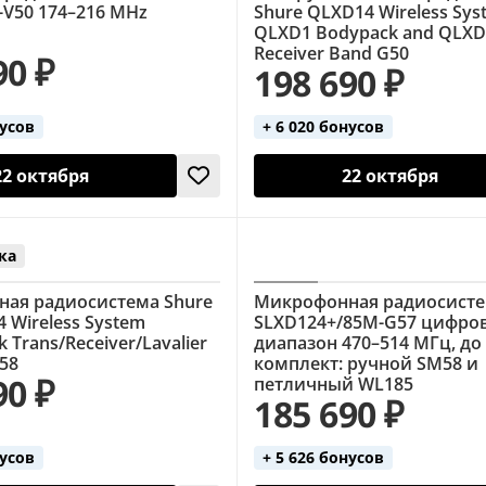
-V50 174–216 MHz
Shure QLXD14 Wireless Sys
QLXD1 Bodypack and QLX
Receiver Band G50
90 ₽
198 690 ₽
нусов
+ 6 020 бонусов
22 октября
22 октября
ка
ая радиосистема Shure
Микрофонная радиосисте
 Wireless System
SLXD124+/85M-G57 цифров
 Trans/Receiver/Lavalier
диапазон 470–514 МГц, до 
58
комплект: ручной SM58 и
90 ₽
петличный WL185
185 690 ₽
нусов
+ 5 626 бонусов