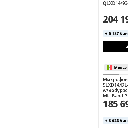
QLXD14/93
204 1
+ 6 187 бо
Мекси
Микрофонн
SLXD14/DL4
w/Bodypack
Mic Band G
185 6
+ 5 626 бо