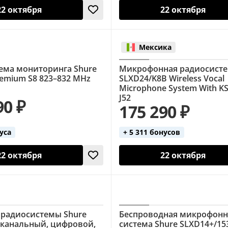
22 октября
22 октября
Мексика
ема мониторинга Shure
Микрофонная радиосисте
remium S8 823–832 MHz
SLXD24/K8B Wireless Vocal
Microphone System With K
J52
90 ₽
175 290 ₽
нуса
+ 5 311 бонусов
22 октября
22 октября
радиосистемы Shure
Беспроводная микрофонн
-канальный, цифровой,
система Shure SLXD14+/15