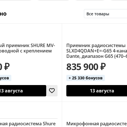
Вокальные (LAudio)
Вокальные (Sennheiser)
Во
но
кальные (с ручным микрофоном)
Вокальные цифров
микрофона)
Головные (4 микрофона)
Головные (S
ментальные (AKG)
Инструментальные (Sennheiser)
й приемник SHURE MV-
Приемник радиосистемы
ные
Настольные
Петличные
Петличные (2 
роводной с креплением
SLXD4QDAN+E=-G65 4-кан
Dante, диапазон G65 (470–
динамический микрофон
Ручные (2 микрофона)
0 ₽
835 900 ₽
с ручным микрофоном)
нусов
+ 25 330 бонусов
13 августа
13 августа
ая радиосистема Shure
Микрофонная радиосисте