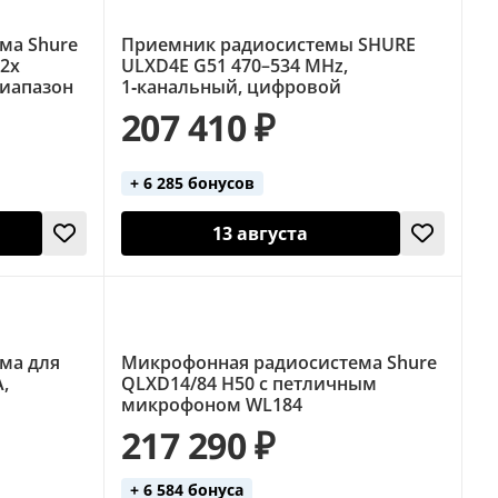
ма Shure
Приемник радиосистемы SHURE
 2x
ULXD4E G51 470–534 MHz,
диапазон
1‑канальный, цифровой
207 410 ₽
+ 6 285 бонусов
13 августа
ма для
Микрофонная радиосистема Shure
,
QLXD14/84 H50 с петличным
микрофоном WL184
217 290 ₽
+ 6 584 бонуса