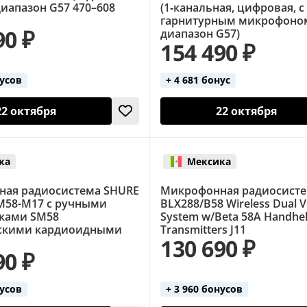
диапазон G57 470–608
(1‑канальная, цифровая, с
гарнитурным микрофоно
90 ₽
диапазон G57)
154 490 ₽
нусов
+ 4 681 бонус
22 октября
22 октября
ка
Мексика
ая радиосистема SHURE
Микрофонная радиосисте
M58-M17 с ручными
BLX288/B58 Wireless Dual V
ками SM58
System w/Beta 58A Handhe
скими кардиоидными
Transmitters J11
130 690 ₽
90 ₽
нусов
+ 3 960 бонусов