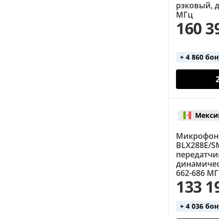
рэковый, 
МГц
160 3
+ 4 860 бо
Мекси
Микрофонн
BLX288E/S
передатчи
динамиче
662-686 МГ
133 1
+ 4 036 бо