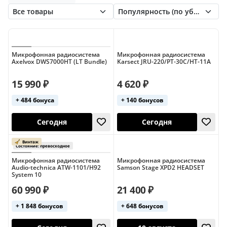
Sennheiser
Shure
VocoPro
XVIVE
Вокальные
Вокальные (2 микрофона)
Xline
Головные (Shure)
Октава
Вокальные (4 микрофона)
Вокальные (AKG)
Вокальные (LAudio)
Вокальные (Sennheiser)
Микрофонная радиосистема
Микрофонная радиосистема
Axelvox DWS7000HT (LT Bundle)
Karsect JRU-220/PT-30C/HT-11A
Вокальные (Shure)
15 990 ₽
4 620 ₽
Вокальные (с динамическим микрофоном)
+ 484 бонуса
+ 140 бонусов
Вокальные (с ручным микрофоном)
Вокальные цифровые
Гитарные (AKG)
Гитарные (Line 6)
Гитарные (Shure)
Сегодня
Сегодня
Микрофонная радиосистема
Микрофонная радиосистема
Головные
Головные (2 микрофона)
Audio-technica ATW-1101/H92
Samson Stage XPD2 HEADSET
System 10
Головные (4 микрофона)
60 990 ₽
21 400 ₽
Головные (Sennheiser)
Динамические
+ 1 848 бонусов
+ 648 бонусов
Инструментальные