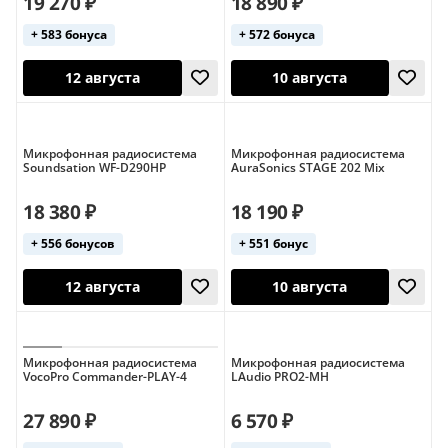
19 270 ₽
18 890 ₽
+ 583 бонуса
+ 572 бонуса
Микрофонная радиосистема
Микрофонная радиосистема
Soundsation WF-D290HP
AuraSonics STAGE 202 Mix
12 августа
11 августа
18 380 ₽
18 190 ₽
+ 556 бонусов
+ 551 бонус
Микрофонная радиосистема
Микрофонная радиосистема
VocoPro Commander-PLAY-4
LAudio PRO2-MH
27 890 ₽
6 570 ₽
12 августа
10 августа