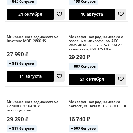
+ 845 бонусов
+ 199 бонусов
Микрофонная радиосистема
Микрофонная радиосистема с
Invotone MOD-2800HS
головным микрофоном AKG
WMS 40 Mini Earmic Set ISM 2 1-
канальная, 864.375 МГц
27 990 ₽
29 290 ₽
+ 848 бонусов
12 августа
10 августа
+ 887 бонусов
Микрофонная радиосистема
Микрофонная радиосистема
Gemini UHF-04HL с
Karsect JRU-680D/PT-71C/HT-11A
аксессуарами
29 290 ₽
16 740 ₽
+ 887 бонусов
+ 507 бонусов