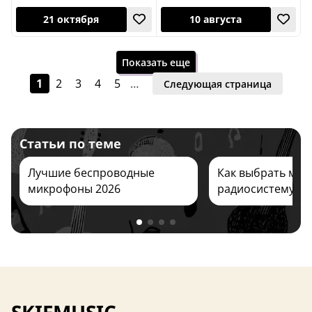
21 октября
10 августа
Показать еще
1
2
3
4
5
…
Следующая страница
Статьи по теме
11 августа
21 октября
Лучшие беспроводные
Как выбрать ми
микрофоны 2026
радиосистему