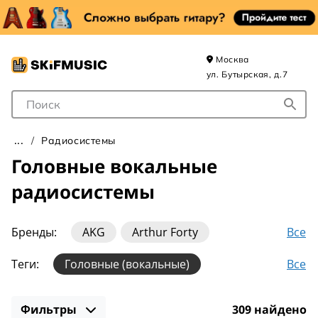
Москва
ул. Бутырская, д.7
Поле для Поиска
Радиосистемы
Головные вокальные
радиосистемы
Все
Бренды:
AKG
Arthur Forty
Audio-technica
Audix
FBW
Все
Теги:
Головные (вокальные)
Galaxy Audio
Gemini
Joyo
Karsect
2 микрофона
4 микрофона
LAudio
Relacart
Rode
Samson
Фильтры
309 найдено
Shure (2 микрофона)
Аналоговые