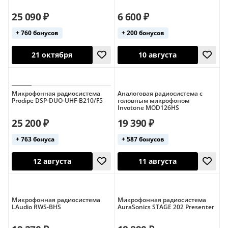
25 090 ₽
6 600 ₽
+ 760 бонусов
+ 200 бонусов
21 октября
Микрофонная радиосистема
Аналоговая радиосистема с
21 октября
Prodipe DSP-DUO-UHF-B210/F5
головным микрофоном
Invotone MOD126HS
25 200 ₽
19 390 ₽
+ 763 бонуса
+ 587 бонусов
Микрофонная радиосистема
Микрофонная радиосистема
LAudio RWS-BHS
AuraSonics STAGE 202 Presenter
21 октября
10 августа