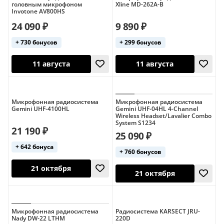
головным микрофоном
Xline MD-262A-B
Invotone AV800HS
24 090 ₽
9 890 ₽
+ 730 бонусов
+ 299 бонусов
21 октября
21 октября
Микрофонная радиосистема
Микрофонная радиосистема
Gemini UHF-4100HL
Gemini UHF-04HL 4-Channel
Wireless Headset/Lavalier Combo
System S1234
21 190 ₽
25 090 ₽
+ 642 бонуса
+ 760 бонусов
11 августа
11 августа
Микрофонная радиосистема
Радиосистема KARSECT JRU-
Nady DW-22 LTHM
220D