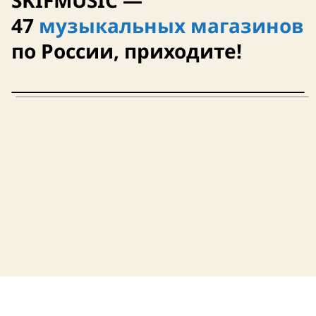
SKIFMUSIC —
47
музыкальных магазинов
21 октября
10 августа
по России, приходите!