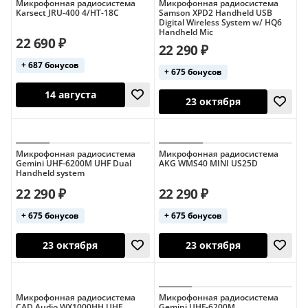
Микрофонная радиосистема
Микрофонная радиосистема
Karsect JRU-400 4/HT-18C
Samson XPD2 Handheld USB
Digital Wireless System w/ HQ6
Handheld Mic
22 690 ₽
22 290 ₽
+ 687 бонусов
+ 675 бонусов
13 августа
14 августа
Микрофонная радиосистема
Микрофонная радиосистема
Gemini UHF-6200M UHF Dual
AKG WMS40 MINI US25D
Handheld system
22 290 ₽
22 290 ₽
+ 675 бонусов
+ 675 бонусов
Микрофонная радиосистема
Микрофонная радиосистема
CAD Audio WX1000HH UHF
Gemini UHF-6200M