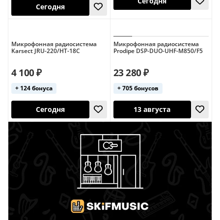
Инструментальные
Инструментальные (AKG)
Инструментальные (Sennheiser)
Микрофонная радиосистема
Микрофонная радиосистема
Сегодня
Karsect JRU-220/HT-18C
Prodipe DSP-DUO-UHF-M850/F5
Сегодня
Инструментальные (Shure)
4 100 ₽
23 280 ₽
Инструментальные (для гитары)
+ 124 бонуса
+ 705 бонусов
Конденсаторные
Настольные
Петличные
Петличные (2 микрофона)
Петличные (Sennheiser)
Петличные (Shure)
Портативные
Ручной динамический микрофон
Сегодня
13 августа
Ручные (2 микрофона)
Ручные (2 микрофона)
Цифровые