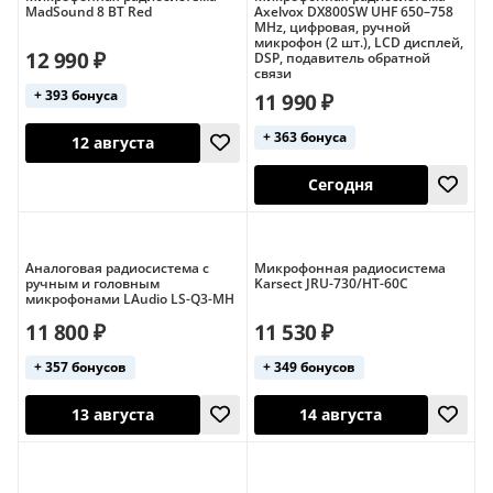
MadSound 8 BT Red
Axelvox DX800SW UHF 650–758
MHz, цифровая, ручной
микрофон (2 шт.), LCD дисплей,
12 990 ₽
DSP, подавитель обратной
связи
+ 393 бонуса
11 990 ₽
+ 363 бонуса
15 августа
14 августа
Аналоговая радиосистема с
Микрофонная радиосистема
ручным и головным
Karsect JRU-730/HT-60C
микрофонами LAudio LS-Q3-MH
11 800 ₽
11 530 ₽
+ 357 бонусов
+ 349 бонусов
12 августа
Сегодня