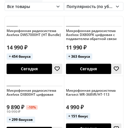
Sennheiser
Shure
VocoPro
XVIVE
Вокальные
Вокальные (2 микрофона)
Xline
Головные (Shure)
Октава
Вокальные (4 микрофона)
Вокальные (AKG)
Вокальные (LAudio)
Вокальные (Sennheiser)
Микрофонная радиосистема
Микрофонная радиосистема
Axelvox DWS7000HT (HT Bundle)
Axelvox DX800FK цифровая с
подавителем обратной связи
Вокальные (Shure)
14 990 ₽
11 990 ₽
Вокальные (с динамическим микрофоном)
+ 454 бонуса
+ 363 бонуса
Вокальные (с ручным микрофоном)
Вокальные цифровые
Гитарные (AKG)
Гитарные (Line 6)
Гитарные (Shure)
Сегодня
Сегодня
Микрофонная радиосистема
Микрофонная радиосистема
Головные
Головные (2 микрофона)
Axelvox DX800HT цифровая
Karsect WR-368VR/HT-113
Головные (4 микрофона)
9 890 ₽
4 990 ₽
-10%
Головные (Sennheiser)
10 990 ₽
+ 151 бонус
+ 299 бонусов
Головные (вокальные)
Динамические