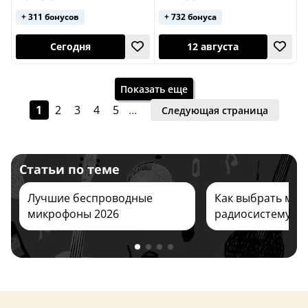
+ 311 бонусов
+ 732 бонуса
23 октября
23 октября
Показать еще
1
2
3
4
5
…
Следующая страница
Статьи по теме
Лучшие беспроводные
Как выбрать ми
23 октября
Сегодня
микрофоны 2026
радиосистему