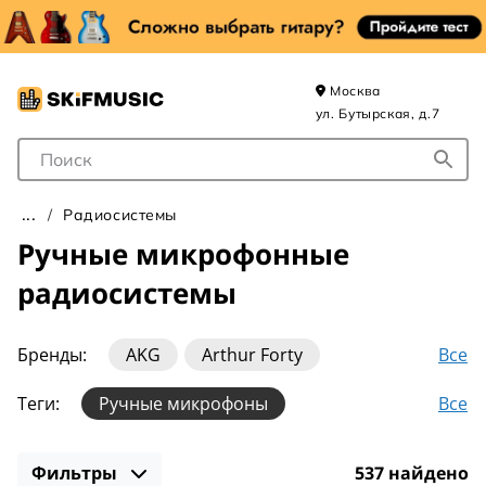
Москва
ул. Бутырская, д.7
Поле для Поиска
Радиосистемы
Ручные микрофонные
радиосистемы
Все
Бренды:
AKG
Arthur Forty
Audio-technica
Audix
FBW
Все
Теги:
Ручные микрофоны
Galaxy Audio
Gemini
Joyo
Karsect
2 микрофона
4 микрофона
LAudio
Relacart
Rode
Samson
Фильтры
537 найдено
Shure (2 микрофона)
Аналоговые