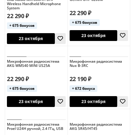
14 августа
Wireless Handheld Microphone
23 октября
System
22 290 ₽
22 290 ₽
+ 675 бонусов
+ 675 бонусов
Микрофонная радиосистема
Микрофонная радиосистема
AKG WMS40 MINI US25A
Nux B-3RC
23 октября
23 октября
22 290 ₽
22 190 ₽
+ 675 бонусов
+ 672 бонуса
Микрофонная радиосистема
Микрофонная радиосистема
Proel U24H ручной, 2.4 ГГц, USB
AKG SR45/HT45