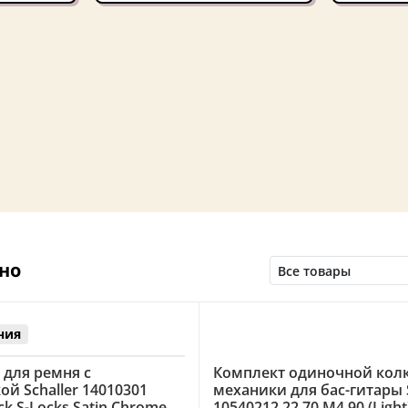
но
ния
 для ремня с
Комплект одиночной кол
й Schaller 14010301
механики для бас-гитары S
ck S-Locks Satin Chrome
10540212.22.70 M4 90 (Light