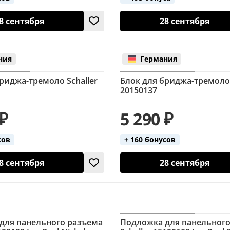
8 сентября
28 сентября
ния
Германия
риджа-тремоло Schaller
Блок для бриджа-тремоло 
20150137
 ₽
5 290 ₽
сов
+ 160 бонусов
8 сентября
28 сентября
для панельного разъема
Подложка для панельног