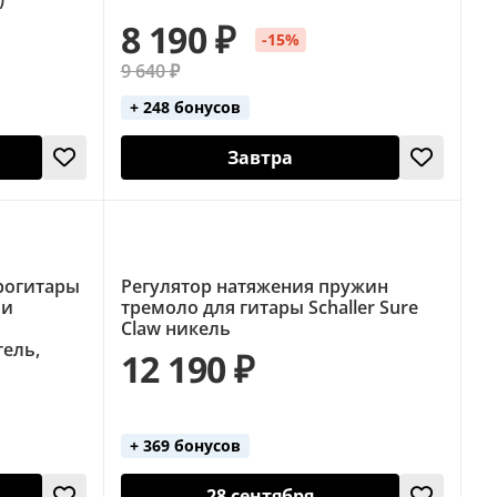
8 190 ₽
-15%
9 640 ₽
+ 248 бонусов
Завтра
рогитары
Регулятор натяжения пружин
 и
тремоло для гитары Schaller Sure
Claw никель
ель,
12 190 ₽
+ 369 бонусов
28 сентября