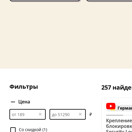
Фильтры
257 найде
Цена
Герма
₽
Крепление
блокировко
Со скидкой (1)
Security Lo