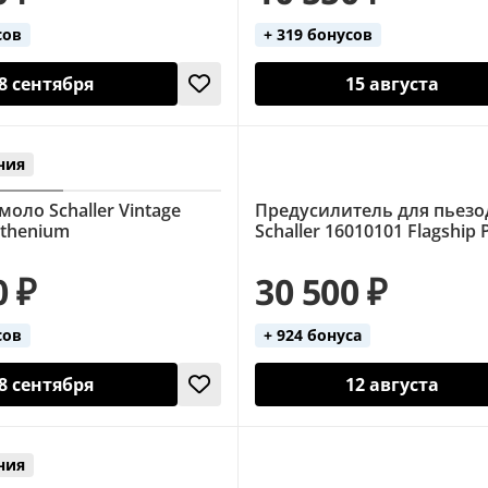
сов
+ 319 бонусов
8 сентября
15 августа
ния
оло Schaller Vintage
Предусилитель для пьезо
uthenium
Schaller 16010101 Flagship
0 ₽
30 500 ₽
сов
+ 924 бонуса
8 сентября
12 августа
ния