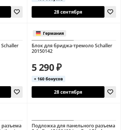
28 сентября
Германия
Schaller
Блок для бриджа-тремоло Schaller
20150142
5 290 ₽
+ 160 бонусов
28 сентября
о разъема
Подложка для панельного разъема