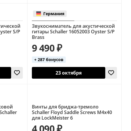
Германия
тической
Звукосниматель для акустической
yster S/P
гитары Schaller 16052003 Oyster S/P
Brass
9 490 ₽
+ 287 бонусов
23 октября
ковой
Винты для бриджа-тремоло
challer
Schaller Floyd Saddle Screws M4x40
для LockMeister 6
4 090 ₽