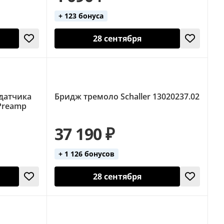
+ 123 бонуса
28 сентября
датчика
Бридж тремоло Schaller 13020237.02
 Preamp
37 190 ₽
+ 1 126 бонусов
28 сентября