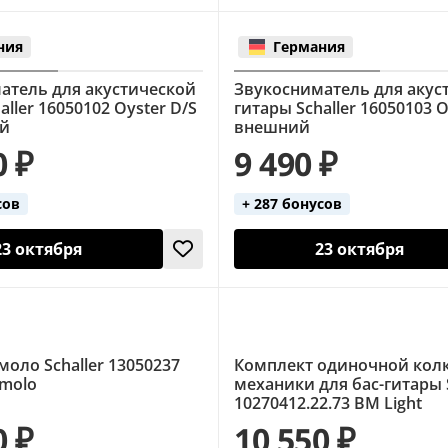
ния
Германия
атель для акустической
Звукосниматель для акус
aller 16050102 Oyster D/S
гитары Schaller 16050103 O
ий
внешний
0 ₽
9 490 ₽
сов
+ 287 бонусов
23 октября
23 октября
оло Schaller 13050237
Комплект одиночной кол
emolo
механики для бас-гитары S
10270412.22.73 BM Light
0 ₽
10 550 ₽