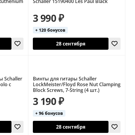
 Ruthenium
Schaller 15190400 Les Paul Black
3 990 ₽
+ 120 бонусов
28 сентября
 Schaller
Винты для гитары Schaller
olo с
LockMeister/Floyd Rose Nut Clamping
Block Screws, 7-String (4 шт.)
3 190 ₽
+ 96 бонусов
28 сентября