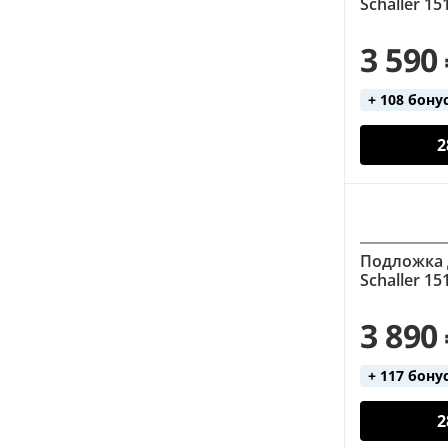
Schaller 15
никель (26)
6 (58)
титан (2)
серебро (65)
3 590
цинк (4)
хром (35)
черный (49)
+ 108 бону
2
Подложка 
Schaller 1
3 890
+ 117 бону
2