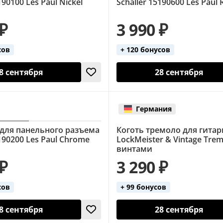
190100 Les Paul Nickel
Schaller 15190600 Les Paul
 ₽
3 990 ₽
сов
+ 120 бонусов
8 сентября
28 сентября
Германия
для панельного разъема
Коготь тремоло для гитары
5190200 Les Paul Chrome
LockMeister & Vintage Trem
винтами
 ₽
3 290 ₽
сов
+ 99 бонусов
8 сентября
28 сентября