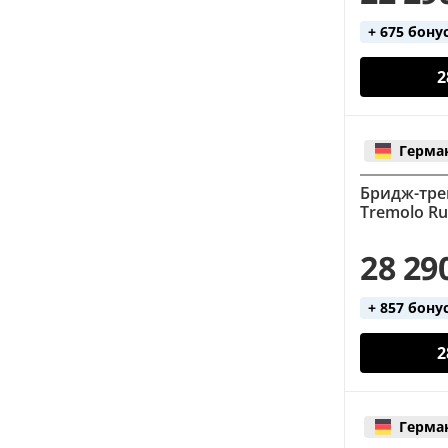
+ 675 бону
2
Герма
Бридж-трем
Tremolo R
28 29
+ 857 бону
2
Герма