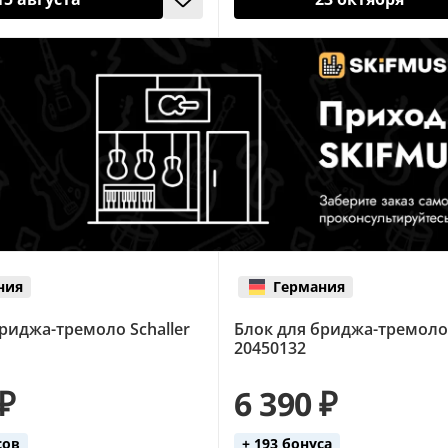
ния
Германия
риджа-тремоло Schaller
Блок для бриджа-тремоло 
20450132
 ₽
6 390 ₽
сов
+ 193 бонуса