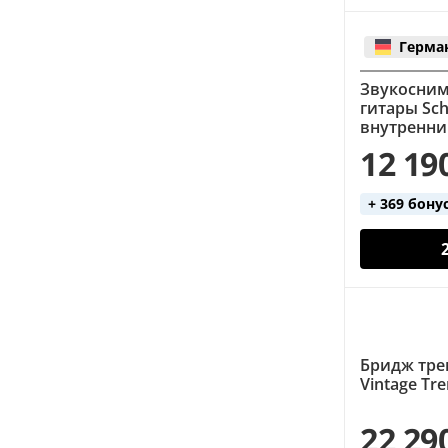
Герма
Звукосним
гитары Sch
внутренн
12 19
+ 369 бону
Бридж трем
Vintage Tr
22 29