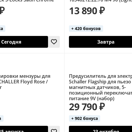
 ₽
13 890 ₽
са
+ 420 бонусов
Сегодня
Завтра
лировки мензуры для
Предусилитель для элект
HALLER Floyd Rose /
Schaller Flagship для пьезо
r
магнитных датчиков, 5-
позиционный переключат
питание 9V (набор)
29 790 ₽
в
+ 902 бонуса
15 августа
23 октября