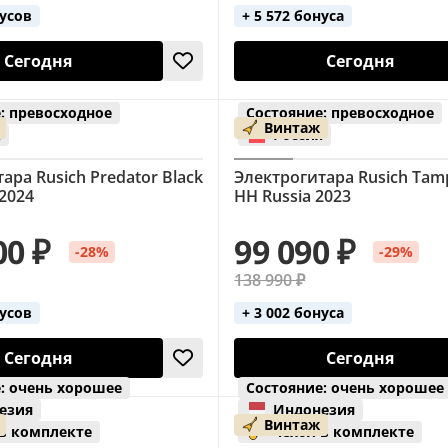
нусов
+ 5 572 бонуса
Сегодня
Сегодня
: превосходное
Состояние: превосходное
Винтаж
я
Россия
ара Rusich Predator Black
Электрогитара Rusich Tamp
 2024
HH Russia 2023
00 ₽
99 090 ₽
-28%
-29%
138 990 ₽
нусов
+ 3 002 бонуса
Сегодня
Сегодня
: очень хорошее
Состояние: очень хорошее
езия
Индонезия
Винтаж
 в комплекте
чехол в комплекте