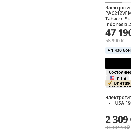
Электрогит
PAC212VFM
Tabacco Su
Indonesia 2
47 19
58 990 ₽
+ 1 430 бо
Состояние
США
Винтаж
кейс в ко
Электрогит
H-H USA 19
2 309
3 230 990 ₽