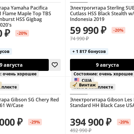
ара Yamaha Pacifica
Электрогитара Sterling SU
 Flame Maple Top TBS
Cutlass HSS Black Stealth w
nburst HSS Gigbag
Indonesia 2019
020's
59 990 ₽
0 ₽
-20%
-20%
74 990 ₽
нусов
+ 1 817 бонусов
9 августа
9 августа
: очень хорошее
Состояние: очень хорошее
США
Винтаж
мплекте
кейс в комплекте
ара Gibson SG Chery Red
Электрогитара Gibson Les 
61 W/Case
Standard HH Black Case US
 000 ₽
394 900 ₽
-29%
-20%
492 990 ₽