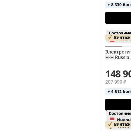
+ 8 330 бо
Состояние
Винтаж
Росси
Электрогит
H-H Russia
148 9
207 990 ₽
+ 4 512 бо
Состояние
Индон
Винтаж
чехол