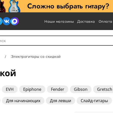
Наши магазины
Доставка
Оплата
 для Поиска
Электрогитары со скидкой
дкой
EVH
Epiphone
Fender
Gibson
Gretsch
Sterling
U-One
Yamaha
Для начинающих
Для левши
Слайд-гитары
ster
До 10000 руб
До 15000 руб
До 20000 ру