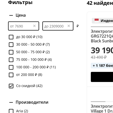
Фильтры
42 найде
6-струнные
9-струнные
Cort (Les Paul)
Fender (Jaguar)
Fender (Jazzmaster)
Fender 
Цена
Индон
Fender (розовые)
Fender (санберст)
Fende
₽
Электрогит
Gibson (Flying V)
Gibson (Les Paul)
Gibson (
GRG7221QA 
до 30 000 ₽ (10)
Black Sunb
Ibanez (Superstrat)
Ibanez (белые)
Ibanez (
30 000 - 50 000 ₽ (7)
39 19
Jackson (Superstrat)
Jaguar
Jazzmaster
50 000 - 75 000 ₽ (2)
43 490 ₽
75 000 - 100 000 ₽ (4)
Yamaha (Superstrat)
Yamaha (белые)
Yama
+ 1 187 бо
100 000 - 200 000 ₽ (11)
от 200 000 ₽ (8)
Со скидкой (42)
Производители
Электрогит
Village 1 D
Aria (2)