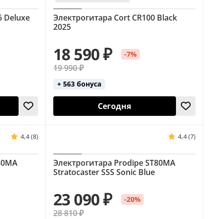
6 Deluxe
Электрогитара Cort CR100 Black
2025
18 590 ₽
-7%
19 990 ₽
+ 563 бонуса
Сегодня
4,4 (8)
4,4 (7)
T80MA
Электрогитара Prodipe ST80MA
Stratocaster SSS Sonic Blue
23 090 ₽
-20%
28 810 ₽