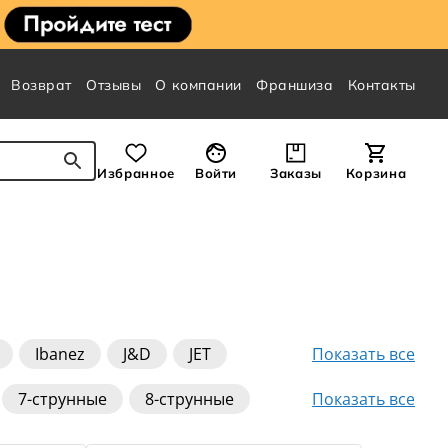
Возврат
Отзывы
О компании
Франшиза
Контакты
Избранное
Войти
Заказы
Корзина
Показать все
Ibanez
J&D
JET
Показать все
7-струнные
8-струнные
б
До 30000 руб
12-струнные