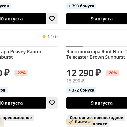
нусов
+ 793 бонуса
10 августа
9 августа
4,4 (8)
ара Peavey Raptor
Электрогитара Root Note 
nburst
Telecaster Brown Sunburst
0 ₽
12 290 ₽
-22%
-20%
15 290 ₽
сов
+ 372 бонуса
10 августа
9 августа
: превосходное
Состояние: превосходное
Винтаж
я
кейс в комплекте