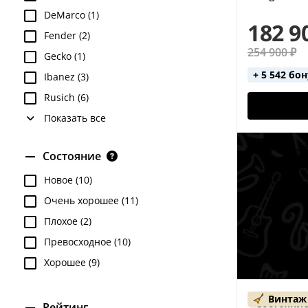
DeMarco (1)
182 9
Fender (2)
254 900 ₽
Gecko (1)
+ 5 542 бо
Ibanez (3)
Rusich (6)
Показать все
Состояние
Новое (10)
Очень хорошее (11)
Плохое (2)
Превосходное (10)
Хорошее (9)
Винтаж
Состояние
Рейтинг