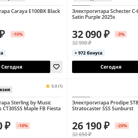
ара Caraya E100BK Black
Электрогитара Schecter C-
Satin Purple 2025s
 ₽
32 090 ₽
-10%
-3%
32 990 ₽
са
+ 972 бонуса
Сегодня
Сегодня
5,0 (1)
езия
ара Sterling by Music
Электрогитара Prodipe S
s CT30SSS Maple FB Fiesta
Stratocaster SSS Sunburst
0 ₽
26 190 ₽
-10%
-20%
32 650 ₽