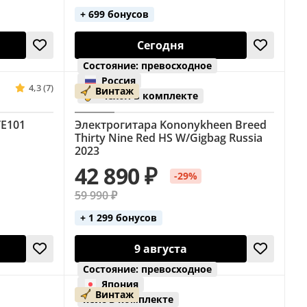
+ 699 бонусов
Сегодня
Состояние: превосходное
Россия
4,3 (7)
Винтаж
чехол в комплекте
TE101
Электрогитара Kononykheen Breed
Thirty Nine Red HS W/Gigbag Russia
2023
42 890 ₽
-29%
59 990 ₽
+ 1 299 бонусов
9 августа
Состояние: превосходное
Япония
Винтаж
кейс в комплекте