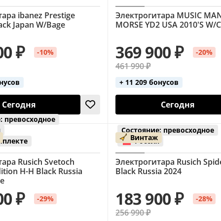
ара ibanez Prestige
Электрогитара MUSIC MAN
ack Japan W/Bage
MORSE YD2 USA 2010'S W/C
00 ₽
369 900 ₽
-10%
-20%
461 990 ₽
онусов
+ 11 209 бонусов
Сегодня
Сегодня
: превосходное
я
Состояние: превосходное
Винтаж
мплекте
Россия
ара Rusich Svetoch
Электрогитара Rusich Spid
ition H-H Black Russia
Black Russia 2024
se
00 ₽
183 900 ₽
-29%
-28%
256 990 ₽