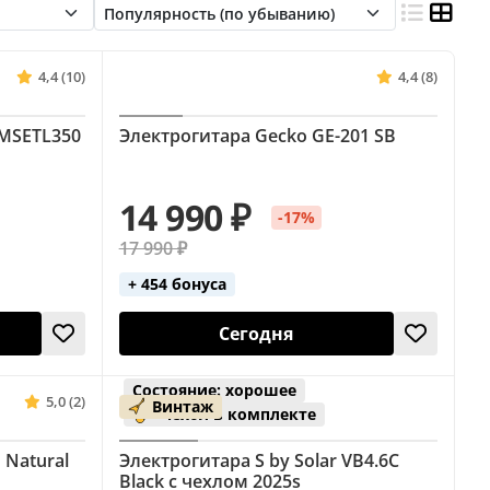
)
Epiphone (SG)
Explorer
r)
Fender (белые)
Fender (зелёные)
4,4 (10)
4,4 (8)
 (Explorer)
Gibson (Firebird)
DMSETL350
Электрогитара Gecko GE-201 SB
Ibanez (Iceman)
Ibanez (Stratocaster)
nez (чёрные)
Jackson (Explorer)
14 990 ₽
-17%
r
Warlock
Yamaha (Stratocaster)
17 990 ₽
+ 454 бонуса
Сегодня
Состояние: хорошее
5,0 (2)
Винтаж
чехол в комплекте
 Natural
Электрогитара S by Solar VB4.6C
Black с чехлом 2025s