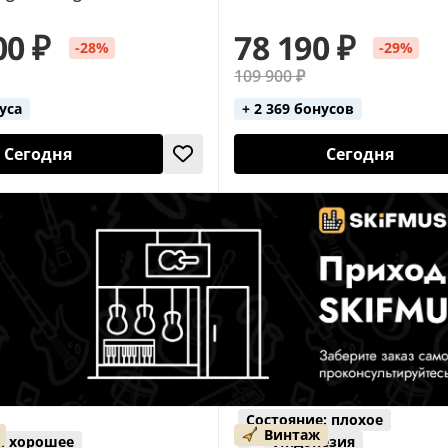
00 ₽
78 190 ₽
-28%
-29%
109 900 ₽
нуса
+ 2 369 бонусов
Сегодня
Сегодня
Состояние: плохое
Винтаж
: хорошее
Индонезия