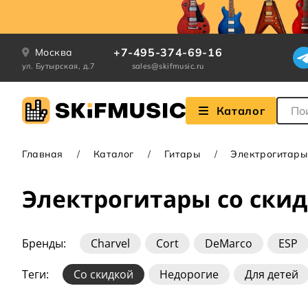
+7-495-374-69-16
Москва
ул. Бутырская, д.7
sales@skifmusic.ru
Поле
Каталог
Главная
Каталог
Гитары
Электрогитары
Электрогитары со ски
Бренды:
Charvel
Cort
DeMarco
ESP
Jackson
LTD
PRS
Schecter
Squier
Теги:
Со скидкой
Недорогие
Для детей
Les Paul
Stratocaster
Superstrat
Teleca