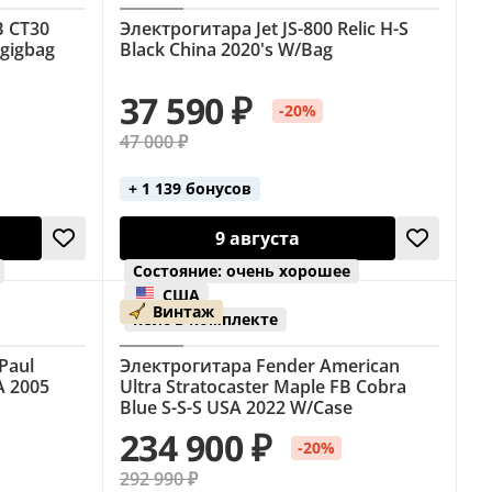
B CT30
Электрогитара Jet JS-800 Relic H-S
/gigbag
Black China 2020's W/Bag
37 590 ₽
-20%
47 000 ₽
+ 1 139 бонусов
9 августа
Состояние: очень хорошее
США
Винтаж
кейс в комплекте
Paul
Электрогитара Fender American
A 2005
Ultra Stratocaster Maple FB Cobra
Blue S-S-S USA 2022 W/Case
234 900 ₽
-20%
292 990 ₽