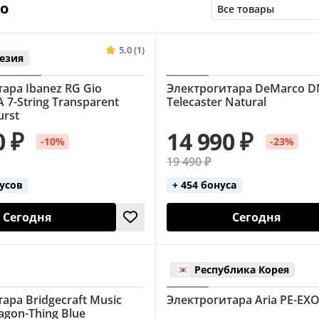
но
Cort (санберст)
Cort (чёрные)
Epiphone (Les Paul
(Mustang)
Fender (Stratocaster)
Fender (Telecaste
5,0 (1)
езия
r (чёрные)
Flying V
Gibson (Double Cut)
Gibson
ара Ibanez RG Gio
Электрогитара DeMarco 
SG)
Homage (Stratocaster)
Homage (Telecaster)
7-String Transparent
Telecaster Natural
urst
зелёные)
Ibanez (красные)
Ibanez (синие)
Iba
0 ₽
14 990 ₽
-10%
-23%
LTD (SG)
Mustang
SG
Single Cut
Starcaste
19 490 ₽
ha (чёрные)
Офсетные
С тремоло
нусов
+ 454 бонуса
Сегодня
Сегодня
Республика Корея
ара Bridgecraft Music
Электрогитара Aria PE-EXO
ragon-Thing Blue