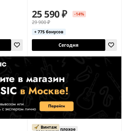
25 590 ₽
-14%
29 900 ₽
+ 775 бонусов
Сегодня
Винтаж
Состояние: плохое