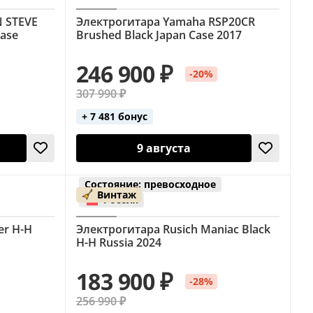
 STEVE
Электрогитара Yamaha RSP20CR
ase
Brushed Black Japan Case 2017
246 900 ₽
-20%
307 990 ₽
+ 7 481 бонус
9 августа
Состояние: превосходное
Винтаж
Россия
er H-H
Электрогитара Rusich Maniac Black
H-H Russia 2024
183 900 ₽
-28%
256 990 ₽