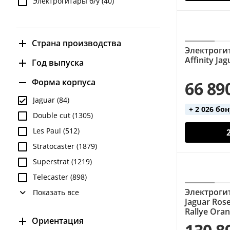
Электрогитары б/у (40)
Страна производства
Электрогит
Affinity Ja
Индонезия (5)
Год выпуска
Китай (15)
1960-1970 (5)
Форма корпуса
66 89
Мексика (8)
1980-1990 (5)
Jaguar (84)
США (7)
+ 2 026 бо
1990-2000 (4)
Double cut (1305)
Япония (24)
2000-2010 (1)
Les Paul (512)
2010-2020 (1)
Stratocaster (1879)
2020+ (1)
Superstrat (1219)
Telecaster (898)
Электрогит
Показать все
Jaguar Ros
Rallye Ora
Ориентация