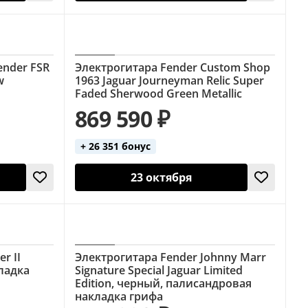
ender FSR
Электрогитара Fender Custom Shop
w
1963 Jaguar Journeyman Relic Super
Faded Sherwood Green Metallic
869 590 ₽
+ 26 351 бонус
23 октября
r II
Электрогитара Fender Johnny Marr
ладка
Signature Special Jaguar Limited
Edition, черный, палисандровая
накладка грифа