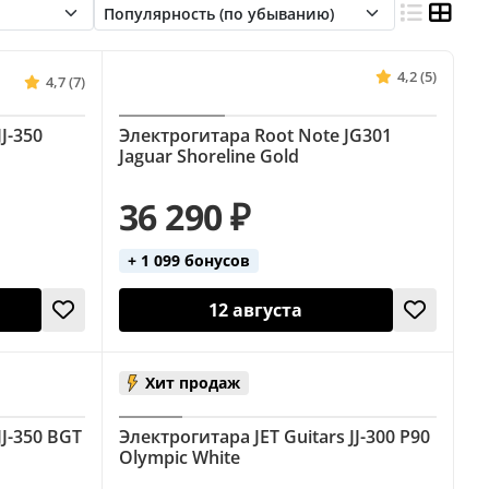
piphone (Les Paul)
Epiphone (SG)
Explorer
r)
Fender (белые)
Fender (зелёные)
4,2 (5)
4,7 (7)
 (Explorer)
Gibson (Firebird)
J-350
Электрогитара Root Note JG301
Ibanez (Iceman)
Ibanez (Stratocaster)
Jaguar Shoreline Gold
nez (чёрные)
Jackson (Explorer)
36 290 ₽
ock
Yamaha (Stratocaster)
+ 1 099 бонусов
12 августа
Хит продаж
JJ-350 BGT
Электрогитара JET Guitars JJ-300 P90
Olympic White