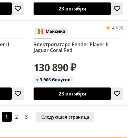
23 октября
4,5 (2)
Мексика
r II
Электрогитара Fender Player II
Jaguar Coral Red
130 890 ₽
+ 3 966 бонусов
23 октября
1
2
3
Следующая страница