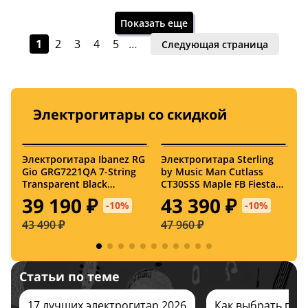
Показать еще
1
2
3
4
5
…
Следующая страница
Электрогитары со скидкой
22 октября
22 октября
Электрогитара Ibanez RG
Электрогитара Sterling
Э
США
Gio GRG7221QA 7-String
by Music Man Cutlass
S
кейс в комплект
Transparent Black
CT30SSS Maple FB Fiesta
S
Sunburst
Red
39 190 ₽
43 390 ₽
-10%
-10%
43 490 ₽
47 960 ₽
3
Статьи по теме
22 октября
22 октября
17 лучших электрогитар 2026
Как выбрать гита