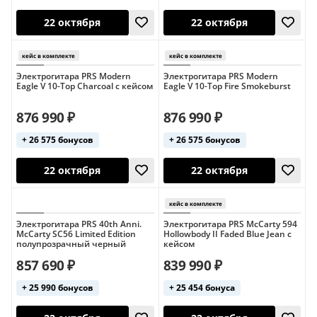
Электрогитара PRS Modern
Электрогитара PRS Modern
Eagle V 10-Top Charcoal с кейсом
Eagle V 10-Top Fire Smokeburst
22 октября
22 октября
876 990 ₽
876 990 ₽
+ 26 575 бонусов
+ 26 575 бонусов
кейс в комплекте
Электрогитара PRS 40th Anni.
Электрогитара PRS McCarty 594
McCarty SC56 Limited Edition
Hollowbody II Faded Blue Jean с
полупрозрачный черный
кейсом
857 690 ₽
839 990 ₽
22 октября
22 октября
+ 25 990 бонусов
+ 25 454 бонуса