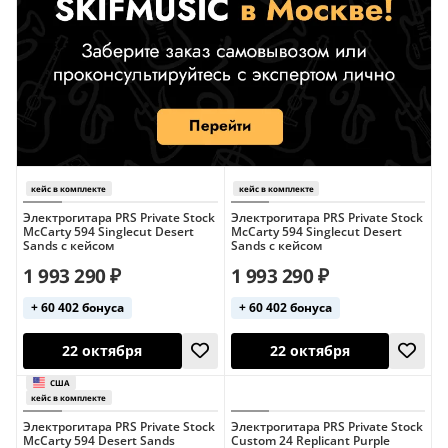
Офсетные
С тремоло
Электрогитара PRS Private Stock
Электрогитара PRS Private Stock
McCarty 594 Singlecut Desert
McCarty 594 Singlecut Desert
Sands с кейсом
Sands с кейсом
1 993 290 ₽
1 993 290 ₽
+ 60 402 бонуса
+ 60 402 бонуса
Электрогитара PRS Private Stock
Электрогитара PRS Private Stock
McCarty 594 Desert Sands
Custom 24 Replicant Purple