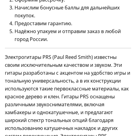
Начислим бонусные баллы для дальнейших
покупок.
Предоставим гарантию.
США
Надёжно упакуем и отправим заказ в любой
кейс в комплекте
кейс в комплект
город России.
Электрогитары PRS (Paul Reed Smith) известны
своим исключительным качеством и звуком. Эти
гитары разработаны с акцентом на удобство игры и
тональную универсальность, а в их конструкции
используются такие первоклассные материалы, как
красное дерево и клен. Гитары PRS оснащены
различными звукоснимателями, включая
хамбакеры и однокатушечные, и предлагают
широкий спектр тональных опций благодаря
использованию катушечных накладок и других