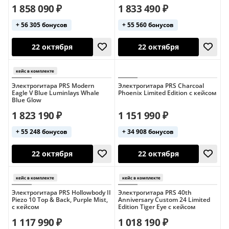
1 858 090 ₽
1 833 490 ₽
+ 56 305 бонусов
+ 55 560 бонусов
22 октября
22 октября
Электрогитара PRS Modern
Электрогитара PRS Charcoal
Eagle V Blue Luminlays Whale
Phoenix Limited Edition с кейсом
Blue Glow
1 823 190 ₽
1 151 990 ₽
США
кейс в комплекте
+ 55 248 бонусов
+ 34 908 бонусов
22 октября
22 октября
Электрогитара PRS Hollowbody II
Электрогитара PRS 40th
Piezo 10 Top & Back, Purple Mist,
Anniversary Custom 24 Limited
с кейсом
Edition Tiger Eye с кейсом
1 117 990 ₽
1 018 190 ₽