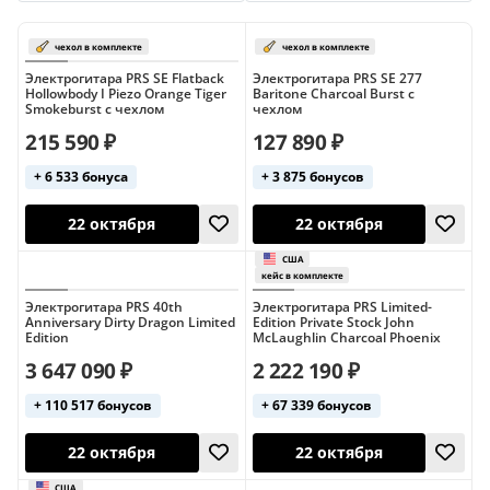
Telecaster
До 10000 руб
До 15000 руб
До 20000 руб
До 30000 руб
12-струнные
Электрогитара PRS SE Flatback
Электрогитара PRS SE 277
Hollowbody I Piezo Orange Tiger
Baritone Charcoal Burst с
Smokeburst с чехлом
чехлом
6-струнные
9-струнные
Cort (Les Paul)
215 590 ₽
127 890 ₽
Cort (санберст)
Cort (чёрные)
+ 6 533 бонуса
+ 3 875 бонусов
Epiphone (Les Paul)
Epiphone (SG)
Explorer
Fender (Jaguar)
Fender (Jazzmaster)
Fender (Mustang)
чехол в комплекте
чехол в ком
22 октября
22 октября
Электрогитара PRS 40th
Электрогитара PRS Limited-
Fender (Stratocaster)
Fender (Telecaster)
Anniversary Dirty Dragon Limited
Edition Private Stock John
Edition
McLaughlin Charcoal Phoenix
Fender (белые)
Fender (зелёные)
3 647 090 ₽
2 222 190 ₽
Fender (розовые)
Fender (санберст)
+ 110 517 бонусов
+ 67 339 бонусов
Fender (чёрные)
Flying V
Gibson (Double Cut)
Gibson (Explorer)