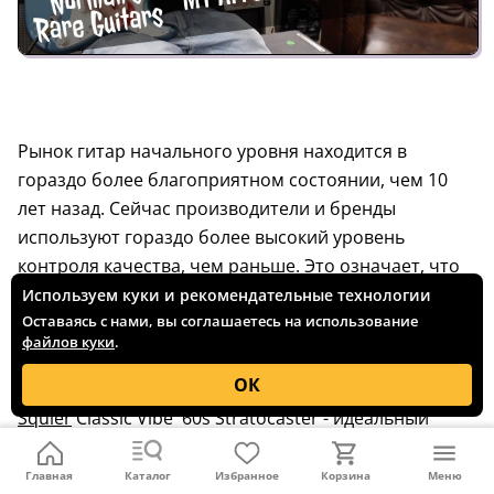
Рынок гитар начального уровня находится в
гораздо более благоприятном состоянии, чем 10
лет назад. Сейчас производители и бренды
используют гораздо более высокий уровень
контроля качества, чем раньше. Это означает, что
даже "дешевые" гитары обеспечивают тональность,
Используем куки и рекомендательные технологии
конструкцию и удобство игры, которые раньше
Оставаясь с нами, вы соглашаетесь на использование
файлов куки
.
были характерны для моделей среднего и высшего
уровня.
ОК
Squier
Classic Vibe '60s Stratocaster - идеальный
пример этого. Раньше гитара начального уровня,
как правило, служила пару лет, имела строй,
Главная
Каталог
Избранное
Корзина
Меню