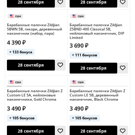
28 сентября
28 сентября
Барабанные палочки Zildjian
Барабанные палочки Zildjian
5BWN 5B, гикори, деревянный
Z5BND-400 Classical 5B,
наконечник (набор, пара)
нейлоновый наконечник, DIP
Limited
4 390 ₽
3 690 ₽
+ 133 бонуса
+ 111 бонусов
Барабанные палочки Zildjian Z
Барабанные палочки Zildjian Z
28 сентября
28 сентября
Custom LE 5A, нейлоновые
Custom LE 5B, деревянный
наконечники, Gold Chroma
наконечник, Black Chroma
США
США
3 490 ₽
3 490 ₽
+ 105 бонусов
+ 105 бонусов