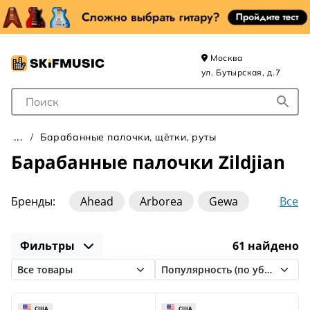
Москва
ул. Бутырская, д.7
Поле для Поиска
Барабанные палочки, щётки, руты
Барабанные палочки Zildjian
Все
Бренды:
Ahead
Arborea
Gewa
Grig
HUN
Innovative Percussion
Фильтры
61 найдено
Leonty
Lutner
MEINL
Pro Mark
Schlagwerk
Stagg
Tama
VIGOR
Vater
Vic Firth
Williams
Zildjian