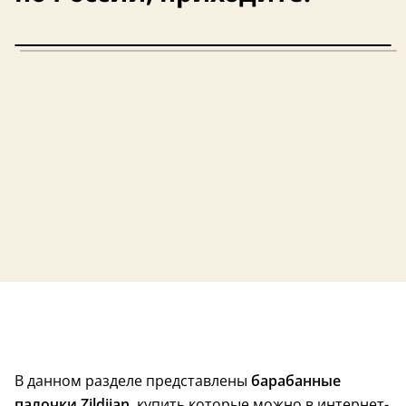
США
США
США
США
В данном разделе представлены
барабанные
палочки Zildjian
, купить которые можно в интернет-