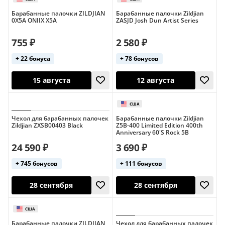
keepdrum
не указан
Барабанные палочки ZILDJIAN
Барабанные палочки Zildjian
0X5A ONIIX X5A
ZASJD Josh Dun Artist Series
755 ₽
2 580 ₽
+ 22 бонуса
+ 78 бонусов
США
США
15 августа
12 августа
Чехол для барабанных палочек
Барабанные палочки Zildjian
Zildjian ZXSB00403 Black
Z5B-400 Limited Edition 400th
Anniversary 60'S Rock 5B
24 590 ₽
3 690 ₽
+ 745 бонусов
+ 111 бонусов
Барабанные палочки ZILDJIAN
Чехол для барабанных палочек