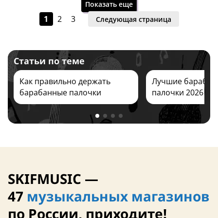
Показать еще
1
2
3
Следующая страница
Статьи по теме
28 сентября
28 сентября
Как правильно держать
Лучшие барабан
барабанные палочки
палочки 2026
США
США
SKIFMUSIC —
28 сентября
28 сентября
47
музыкальных магазинов
по России, приходите!