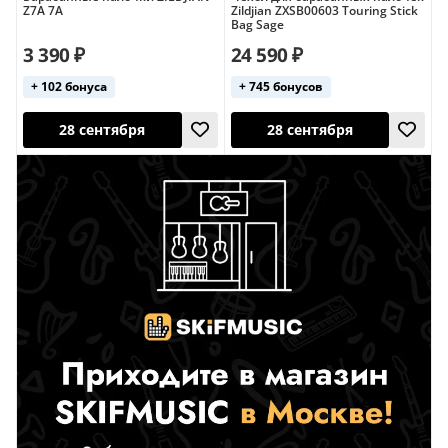
28 сентября
28 сентября
Z7A 7A
Zildjian ZXSB00603 Touring Stick
Bag Sage
США
3 390 ₽
24 590 ₽
+ 102 бонуса
+ 745 бонусов
28 сентября
28 сентября
США