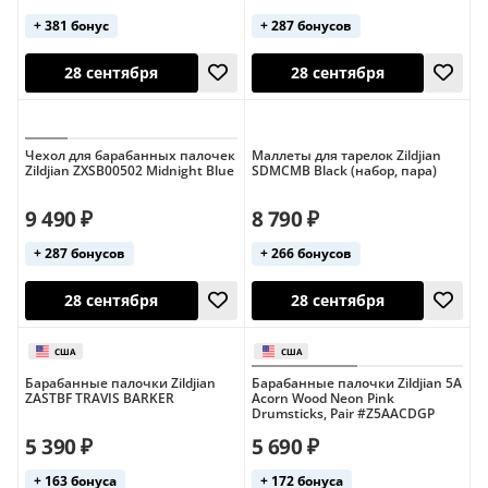
+ 381 бонус
+ 287 бонусов
28 сентября
12 августа
Чехол для барабанных палочек
Маллеты для тарелок Zildjian
Zildjian ZXSB00502 Midnight Blue
SDMCMB Black (набор, пара)
9 490 ₽
8 790 ₽
+ 287 бонусов
+ 266 бонусов
28 сентября
28 сентября
США
Барабанные палочки Zildjian
Барабанные палочки Zildjian 5A
ZASTBF TRAVIS BARKER
Acorn Wood Neon Pink
Drumsticks, Pair #Z5AACDGP
5 390 ₽
5 690 ₽
+ 163 бонуса
+ 172 бонуса