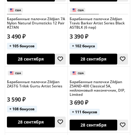
Барабанные палочки Zildjian 7A
Барабанные палочки Zildjian
Nylon Natural Drumsticks 12 Pair
Travis Barker Artist Series Black
28 сентября
#Z7AN
ASTBLK (6 пар)
28 сентября
3 490 ₽
3 390 ₽
+ 105 бонусов
+ 102 бонуса
США
США
Барабанные палочки Zildjian
Барабанные палочки Zildjian
ZASTG Trilok Gurtu Artist Series
Z5AND-400 Classical 5A,
нейлоновый наконечник, DIP,
Limited
3 590 ₽
28 сентября
28 сентября
3 690 ₽
+ 108 бонусов
+ 111 бонусов