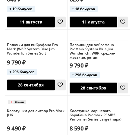
+ 19 бонусов
+ 18 бонусов
Завтра
Завтра
Палочки для вибрафона Pro
Палочки для вибрафона
Mark JW6R System Blue Jim
ProMark System Blue Jim
Wunderlich Series Soft
Wunderlich JW8R, средне-
жесткие, ротанг
9 790 ₽
9 790 ₽
США
США
+ 296 бонусов
+ 296 бонусов
11 августа
11 августа
Колотушки для литавр Pro Mark
Колотушка маршевого
JH6
барабана Promark PSMB5
Performer Series Large (пара)
9 490 ₽
8 590 ₽