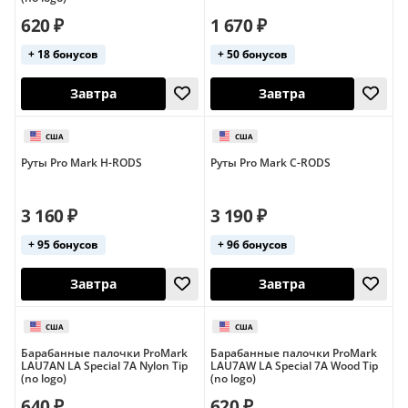
620 ₽
1 670 ₽
+ 18 бонусов
+ 50 бонусов
Сегодня
Сегодня
Руты Pro Mark H-RODS
Руты Pro Mark C-RODS
3 160 ₽
3 190 ₽
+ 95 бонусов
+ 96 бонусов
Завтра
Завтра
США
США
Барабанные палочки ProMark
Барабанные палочки ProMark
LAU7AN LA Special 7A Nylon Tip
LAU7AW LA Special 7A Wood Tip
(no logo)
(no logo)
640 ₽
620 ₽