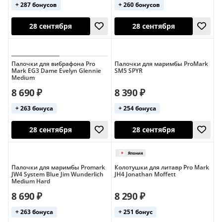
+ 287 бонусов
+ 260 бонусов
США
США
28 сентября
28 сентября
Палочки для вибрафона Pro
Палочки для маримбы ProMark
Mark EG3 Dame Evelyn Glennie
SM5 SPYR
Medium
8 690 ₽
8 390 ₽
+ 263 бонуса
+ 254 бонуса
Палочки для маримбы Promark
Колотушки для литавр Pro Mark
JW4 System Blue Jim Wunderlich
JH4 Jonathan Moffett
28 сентября
28 сентября
Medium Hard
США
США
8 690 ₽
8 290 ₽
+ 263 бонуса
+ 251 бонус