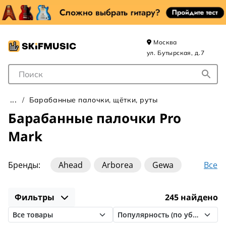
Москва
ул. Бутырская, д.7
Поле для Поиска
Барабанные палочки, щётки, руты
Барабанные палочки Pro
Mark
Все
Бренды:
Ahead
Arborea
Gewa
Grig
HUN
Innovative Percussion
Фильтры
245 найдено
Leonty
Lutner
MEINL
Pro Mark
Schlagwerk
Stagg
Tama
VIGOR