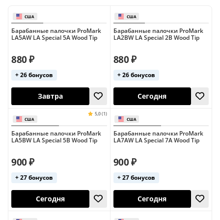
Vater
Vic Firth
Williams
Zildjian
keepdrum
не указан
Барабанные палочки ProMark
Барабанные палочки ProMark
LA5AW LA Special 5A Wood Tip
LA2BW LA Special 2B Wood Tip
880 ₽
880 ₽
+ 26 бонусов
+ 26 бонусов
США
США
Завтра
Сегодня
Барабанные палочки ProMark
Барабанные палочки ProMark
LA5BW LA Special 5B Wood Tip
LA7AW LA Special 7A Wood Tip
900 ₽
900 ₽
+ 27 бонусов
+ 27 бонусов