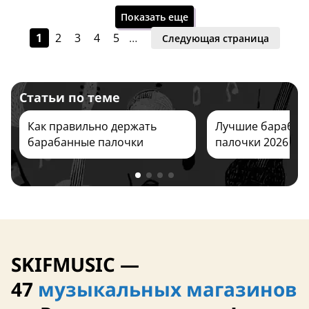
Показать еще
1
2
3
4
5
…
Следующая страница
Статьи по теме
Завтра
12 августа
Как правильно держать
Лучшие барабан
барабанные палочки
палочки 2026
Япония
SKIFMUSIC —
11 августа
Завтра
47
музыкальных магазинов