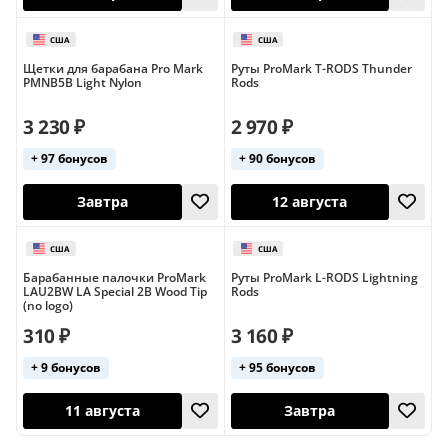
Щетки для барабана Pro Mark
Руты ProMark T-RODS Thunder
PMNB5B Light Nylon
Rods
Япония
3 230 ₽
2 970 ₽
28 сентября
Завтра
+ 97 бонусов
+ 90 бонусов
Барабанные палочки ProMark
Руты ProMark L-RODS Lightning
LAU2BW LA Special 2B Wood Tip
Rods
(no logo)
310 ₽
3 160 ₽
+ 9 бонусов
+ 95 бонусов
Завтра
Завтра