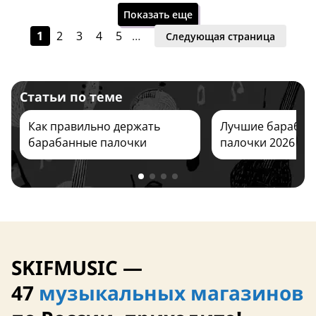
Показать еще
1
2
3
4
5
…
Следующая страница
Статьи по теме
25 сентября
25 сентября
Как правильно держать
Лучшие барабан
барабанные палочки
палочки 2026
США
США
SKIFMUSIC —
25 сентября
25 сентября
47
музыкальных магазинов