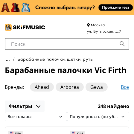
Москва
ул. Бутырская, д.7
Поле для Поиска
Барабанные палочки, щётки, руты
Барабанные палочки Vic Firth
Все
Бренды:
Ahead
Arborea
Gewa
Grig
HUN
Innovative Percussion
Фильтры
248 найдено
Leonty
Lutner
MEINL
Pro Mark
Schlagwerk
Stagg
Tama
VIGOR
Vater
Vic Firth
Williams
Zildjian