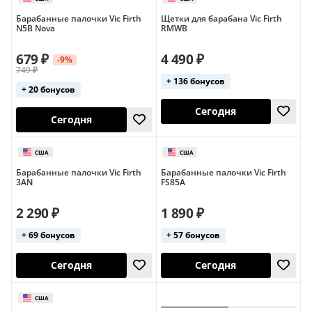
keepdrum
не указан
Барабанные палочки Vic Firth
Щетки для барабана Vic Firth
N5B Nova
RMWB
679 ₽
4 490 ₽
-9%
749 ₽
+ 136 бонусов
+ 20 бонусов
США
США
Сегодня
Сегодня
Барабанные палочки Vic Firth
Барабанные палочки Vic Firth
3AN
FS85A
2 290 ₽
1 890 ₽
+ 69 бонусов
+ 57 бонусов