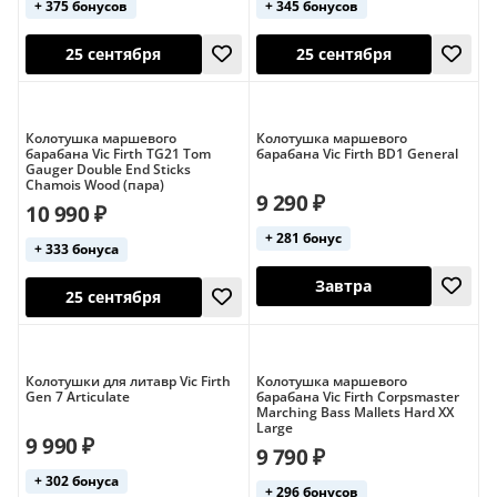
+ 375 бонусов
+ 345 бонусов
25 сентября
Завтра
Колотушка маршевого
Колотушка маршевого
барабана Vic Firth TG21 Tom
барабана Vic Firth BD1 General
Gauger Double End Sticks
Chamois Wood (пара)
9 290 ₽
10 990 ₽
+ 281 бонус
+ 333 бонуса
25 сентября
25 сентября
Колотушки для литавр Vic Firth
Колотушка маршевого
Gen 7 Articulate
барабана Vic Firth Corpsmaster
Marching Bass Mallets Hard XX
Large
9 990 ₽
9 790 ₽
+ 302 бонуса
+ 296 бонусов