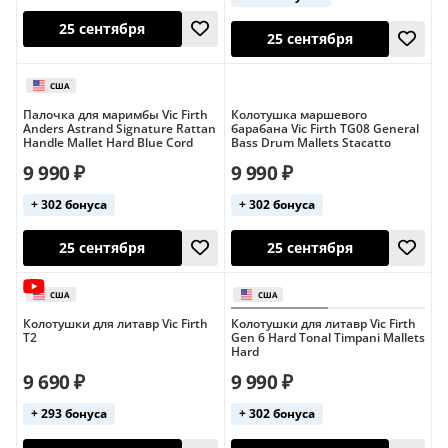
США
США
Завтра
25 сентября
Палочка для маримбы Vic Firth
Колотушка маршевого
Anders Astrand Signature Rattan
барабана Vic Firth TG08 General
Handle Mallet Hard Blue Cord
Bass Drum Mallets Stacatto
9 990 ₽
9 990 ₽
+ 302 бонуса
+ 302 бонуса
Колотушки для литавр Vic Firth
Колотушки для литавр Vic Firth
25 сентября
T2
Gen 6 Hard Tonal Timpani Mallets
25 сентября
США
Hard
9 690 ₽
9 990 ₽
+ 293 бонуса
+ 302 бонуса