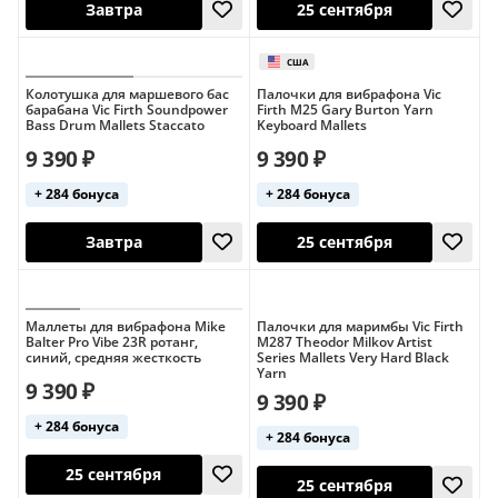
Колотушка для маршевого бас
Палочки для вибрафона Vic
барабана Vic Firth Soundpower
Firth M25 Gary Burton Yarn
Bass Drum Mallets Staccato
Keyboard Mallets
25 сентября
25 сентября
9 390 ₽
9 390 ₽
+ 284 бонуса
+ 284 бонуса
Маллеты для вибрафона Mike
Палочки для маримбы Vic Firth
Balter Pro Vibe 23R ротанг,
M287 Theodor Milkov Artist
синий, средняя жесткость
Series Mallets Very Hard Black
Yarn
9 390 ₽
Завтра
25 сентября
9 390 ₽
+ 284 бонуса
+ 284 бонуса