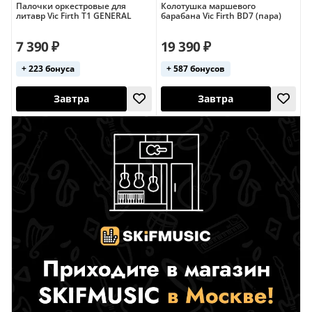
Палочки оркестровые для
Колотушка маршевого
литавр Vic Firth T1 GENERAL
барабана Vic Firth BD7 (пара)
Сегодня
Сегодня
США
США
7 390 ₽
19 390 ₽
+ 223 бонуса
+ 587 бонусов
Завтра
Завтра
США