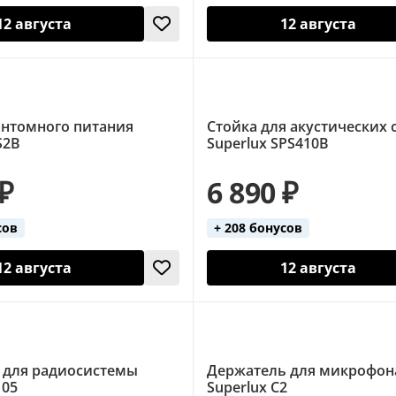
12 августа
12 августа
нтомного питания
Стойка для акустических 
S2B
Superlux SPS410B
 ₽
6 890 ₽
сов
+ 208 бонусов
12 августа
12 августа
для радиосистемы
Держатель для микрофон
105
Superlux C2