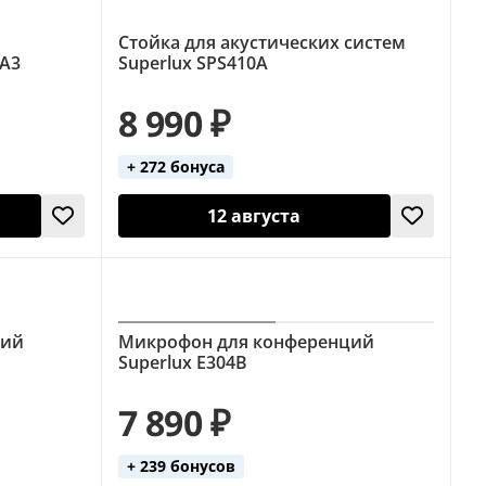
Стойка для акустических систем
KA3
Superlux SPS410A
8 990 ₽
+ 272 бонуса
12 августа
ций
Микрофон для конференций
Superlux E304B
7 890 ₽
+ 239 бонусов