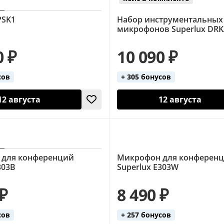
PSK1
Набор инструментальных
микрофонов Superlux DR
0 ₽
10 090 ₽
сов
+ 305 бонусов
12 августа
12 августа
 для конференций
Микрофон для конферен
303B
Superlux E303W
 ₽
8 490 ₽
сов
+ 257 бонусов