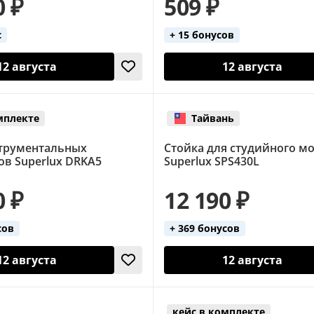
0 ₽
509 ₽
с
+ 15 бонусов
12 августа
12 августа
мплекте
Тайвань
трументальных
Стойка для студийного м
в Superlux DRKA5
Superlux SPS430L
0 ₽
12 190 ₽
сов
+ 369 бонусов
12 августа
12 августа
кейс в комплекте