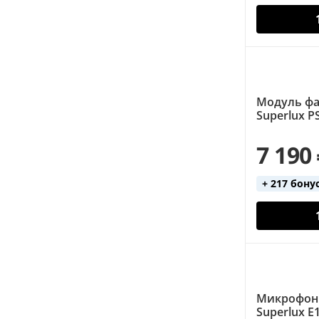
чехол (20)
Модуль фа
Superlux P
7 190
+ 217 бону
Микрофон 
Superlux E