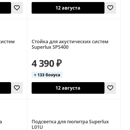
12 августа
систем
Стойка для акустических систем
Superlux SPS400
4 390 ₽
+ 133 бонуса
12 августа
а
Подсветка для пюпитра Superlux
L01U