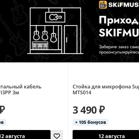
тальный кабель
Стойка для микрофона Su
FI3PP 3м
MTS014
 ₽
3 490 ₽
ов
+ 105 бонусов
12 августа
12 августа