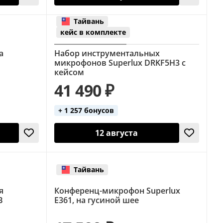
Тайвань
кейс в комплекте
а
Набор инструментальных
микрофонов Superlux DRKF5H3 с
кейсом
41 490 ₽
+ 1 257 бонусов
12 августа
Тайвань
я
Конференц-микрофон Superlux
B
E361, на гусиной шее