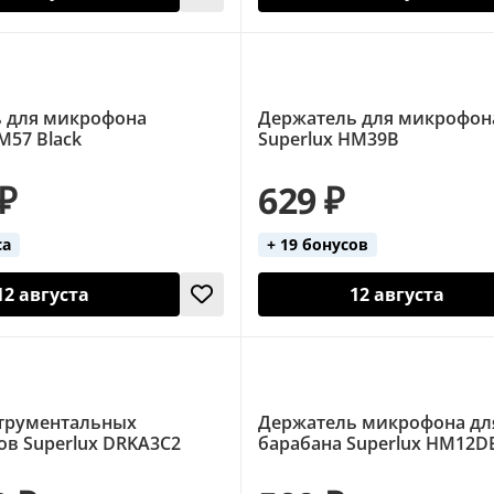
 для микрофона
Держатель для микрофон
M57 Black
Superlux HM39B
 ₽
629 ₽
са
+ 19 бонусов
12 августа
12 августа
трументальных
Держатель микрофона дл
в Superlux DRKA3C2
барабана Superlux HM12D