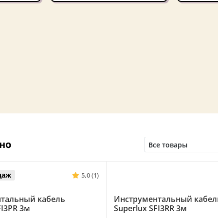
но
даж
5,0 (1)
тальный кабель
Инструментальный кабел
FI3PR 3м
Superlux SFI3RR 3м