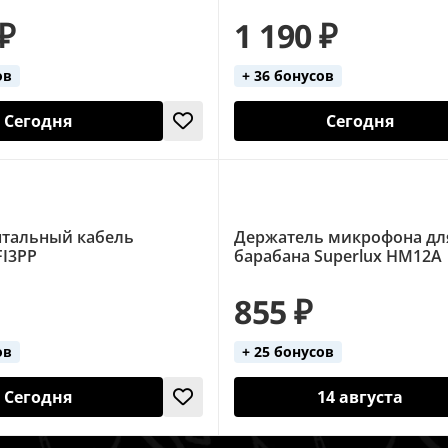
 ₽
1 190 ₽
ов
+ 36 бонусов
Сегодня
Сегодня
тальный кабель
Держатель микрофона дл
FI3PP
барабана Superlux HM12A
855 ₽
ов
+ 25 бонусов
Сегодня
14 августа