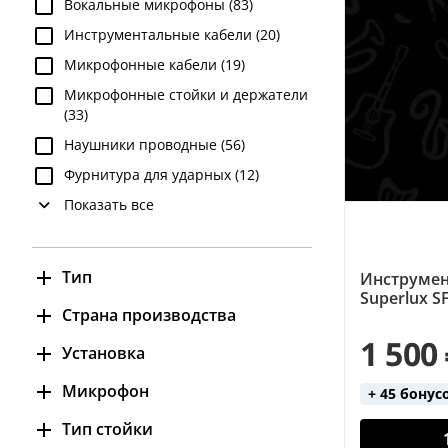
Вокальные микрофоны (83)
Инструментальные кабели (20)
Микрофонные кабели (19)
Микрофонные стойки и держатели
(33)
Наушники проводные (56)
Фурнитура для ударных (12)
Показать все
Тип
Инструмен
Superlux S
Держатель микрофона для
Страна производства
барабана (12)
1 500
Китай (138)
Установка
Инструментальный кабель (20)
Тайвань (15)
напольная (10)
Микрофон
Микрофон проводной (83)
+ 45 бонус
настольная (10)
Микрофонный кабель (19)
да (14)
Тип стойки