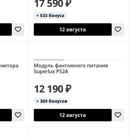
17 590 ₽
+ 533 бонуса
12 августа
онитора
Модуль фантомного питания
Superlux PS2A
12 190 ₽
+ 369 бонусов
12 августа