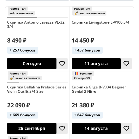
Scherl and Roth
Stagg
Tomas Vagner
Gewa (1/4)
Gewa (3/4)
Gewa (4/4)
Veston
Yamaha
Gliga (1/4)
Gliga (белые)
Hora (4/4)
Скрипка Antonio Lavazza VL-32
Скрипка Livingstone L-V100 3/4
3/4
Livingstone (3/4)
Mirra (4/4)
Stagg (4/4)
8 490 ₽
14 450 ₽
Yamaha (4/4)
Белые
Белые (4/4)
+ 257 бонусов
+ 437 бонусов
Германия
Германия (4/4)
Для взрослых
Для детей
Для начинающих
Дорогие
Размер – 3/4
Размер – 3/4
Китай
Коричневые
Профессиональные
кейс в комплекте
чехол в ком
Сегодня
11 августа
Скрипка Bellafina Prelude Series
Скрипка Gliga B-V034 Beginer
Румыния
Фиолетовые
Чёрные
Violin Outfit 3/4 Size
Genial 2 Nitro
Чёрные (4/4)
Чехия
Чехия (4/4)
22 090 ₽
21 380 ₽
+ 669 бонусов
+ 647 бонусов