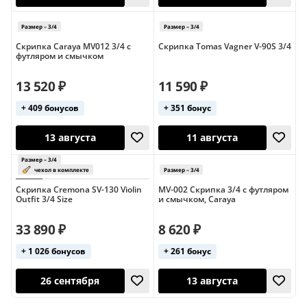
Скрипка Caraya MV012 3/4 с
Скрипка Tomas Vagner V-90S 3/4
Размер – 3/4
футляром и смычком
Размер – 3/4
кейс в комплект
13 520 ₽
11 590 ₽
26 сентября
13 августа
+ 409 бонусов
+ 351 бонус
Скрипка Cremona SV-130 Violin
MV-002 Скрипка 3/4 с футляром
Outfit 3/4 Size
и смычком, Carayа
33 890 ₽
8 620 ₽
+ 1 026 бонусов
+ 261 бонус
Размер – 3/4
26 сентября
26 сентября
кейс в комплекте
Размер – 3/4