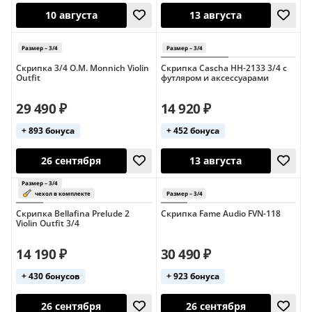
Скрипка 3/4 O.M. Monnich Violin
Скрипка Cascha HH-2133 3/4 с
Outfit
футляром и аксессуарами
10 августа
10 августа
29 490 ₽
14 920 ₽
+ 893 бонуса
+ 452 бонуса
Размер – 3/4
Размер – 3/4
чехол в комплекте
чехол в ком
Скрипка Bellafina Prelude 2
Скрипка Fame Audio FVN-118
Violin Outfit 3/4
14 190 ₽
30 490 ₽
10 августа
13 августа
+ 430 бонусов
+ 923 бонуса