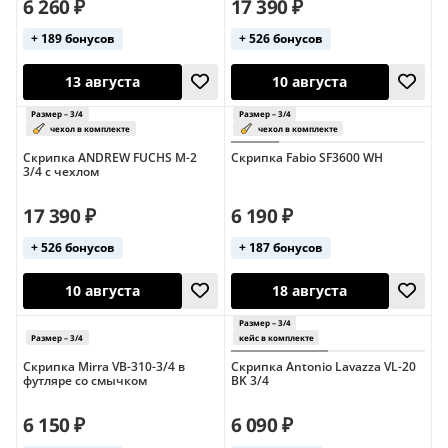
6 260 ₽
17 390 ₽
+ 189 бонусов
+ 526 бонусов
26 сентября
18 августа
Скрипка ANDREW FUCHS M-2
Скрипка Fabio SF3600 WH
3/4 с чехлом
17 390 ₽
6 190 ₽
+ 526 бонусов
+ 187 бонусов
Размер – 3/4
Размер – 3/4
13 августа
10 августа
Скрипка Mirra VB-310-3/4 в
Скрипка Antonio Lavazza VL-20
футляре со смычком
BK 3/4
6 150 ₽
6 090 ₽