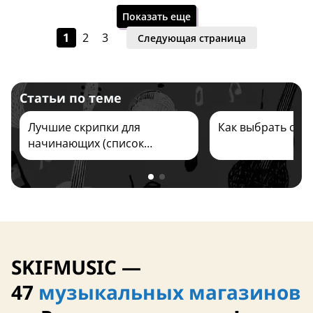
Показать еще
1
2
3
Следующая страница
Статьи по теме
13 августа
11 августа
Лучшие скрипки для
Как выбрать скр
начинающих (список
брендов) 2026
Размер – 3/4
кейс в комплекте
Размер – 3/4
SKIFMUSIC —
26 сентября
13 августа
47
музыкальных магазинов