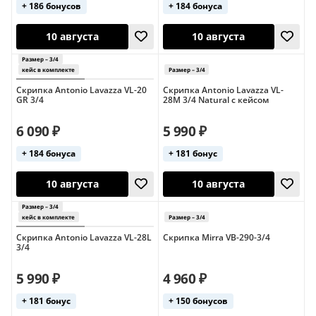
+ 186 бонусов
+ 184 бонуса
Размер – 3/4
Размер – 3/4
кейс в комплекте
кейс в комплект
10 августа
18 августа
Скрипка Antonio Lavazza VL-20
Скрипка Antonio Lavazza VL-
GR 3/4
28M 3/4 Natural с кейсом
6 090 ₽
5 990 ₽
+ 184 бонуса
+ 181 бонус
Скрипка Antonio Lavazza VL-28L
Скрипка Mirra VB-290-3/4
3/4
10 августа
10 августа
Размер – 3/4
5 990 ₽
4 960 ₽
Размер – 3/4
чехол в ком
+ 181 бонус
+ 150 бонусов