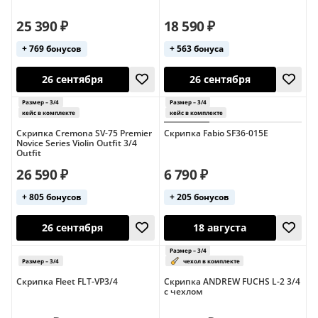
25 390 ₽
18 590 ₽
+ 769 бонусов
+ 563 бонуса
26 сентября
17 августа
Скрипка Cremona SV-75 Premier
Скрипка Fabio SF36-015E
Novice Series Violin Outfit 3/4
Outfit
26 590 ₽
6 790 ₽
+ 805 бонусов
+ 205 бонусов
26 сентября
26 сентября
Размер – 3/4
Скрипка Fleet FLT-VP3/4
Скрипка ANDREW FUCHS L-2 3/4
Размер – 3/4
кейс в комплект
с чехлом