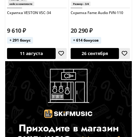
Скрипка VESTON VSC-34
Скрипка Fame Audio FVN-110
26 сентября
14 августа
Размер – 3/4
Румыния
9 610 ₽
20 290 ₽
чехол в комплекте
Размер – 3/4
+ 291 бонус
+ 614 бонусов
11 августа
26 сентября
Размер – 3/4
кейс в комплекте
Размер – 3/4