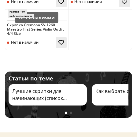
Скрипка Cremona SV-1260
Maestro First Series Violin Outfit
Заказать
Заказать
4/4 Size
Чехия
Размер – 4/4
Размер – 4/4
кейс в комплекте
чехол в ком
Статьи по теме
Нет в наличии
Нет в наличии
Лучшие скрипки для
Как выбрать скр
начинающих (список
брендов) 2026
Нет в наличии