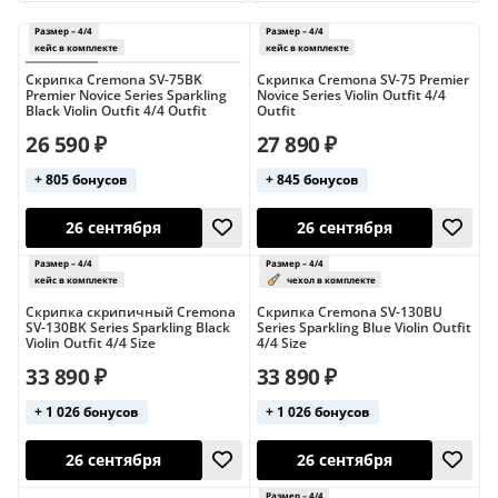
Scherl and Roth
Stagg
Tomas Vagner
Gewa (1/4)
Gewa (3/4)
Gewa (4/4)
Veston
Yamaha
Gliga (1/4)
Gliga (белые)
Hora (4/4)
Скрипка Cremona SV-75BK
Скрипка Cremona SV-75 Premier
Premier Novice Series Sparkling
Novice Series Violin Outfit 4/4
Black Violin Outfit 4/4 Outfit
Outfit
Livingstone (3/4)
Mirra (4/4)
Stagg (4/4)
26 590 ₽
27 890 ₽
Yamaha (4/4)
Белые
Белые (4/4)
+ 805 бонусов
+ 845 бонусов
Германия
Германия (4/4)
Для взрослых
Для детей
Для начинающих
Дорогие
Размер – 4/4
Размер – 4/4
Китай
Коричневые
Профессиональные
кейс в комплекте
кейс в комплект
26 сентября
26 сентября
Скрипка скрипичный Cremona
Скрипка Cremona SV-130BU
Румыния
Фиолетовые
Чёрные
SV-130BK Series Sparkling Black
Series Sparkling Blue Violin Outfit
Violin Outfit 4/4 Size
4/4 Size
Чёрные (4/4)
Чехия
Чехия (4/4)
33 890 ₽
33 890 ₽
+ 1 026 бонусов
+ 1 026 бонусов