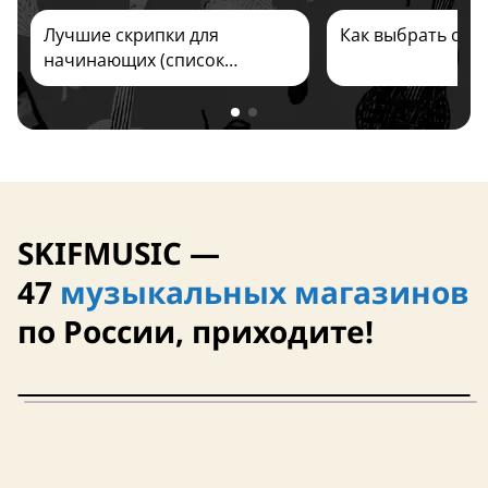
Лучшие скрипки для
Как выбрать скр
начинающих (список
брендов) 2026
14 августа
SKIFMUSIC —
Размер – 1/2
Размер – 3/4
чехол в комплекте
чехол в ком
47
музыкальных магазинов
по России, приходите!