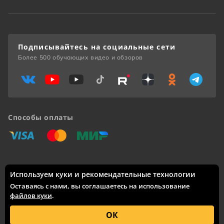
Подписывайтесь на социальные сети
Более 500 обучающих видео и обзоров
Способы оплаты
«Виза»
«Мастеркард»
«Мир»
Используем куки и рекомендательные технологии
Доставка по России: Москва, Санкт-Петербург, Новосибирск,
Екатеринбург, Казань, Нижний Новгород, Челябинск,
Оставаясь с нами, вы соглашаетесь на использование
Красноярск, Самара, Уфа, Ростов-на-Дону, Омск, Краснодар,
файлов куки
.
Воронеж, Волгоград, Пермь и другие города.
© 2005 – 2026 Каталог интернет-сайта
skifmusic.ru
носит
ОК
исключительно информационный характер и ни при каких