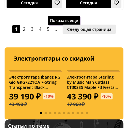
4,4 (8)
Показать еще
1
2
3
4
5
…
Следующая страница
Электрогитары со скидкой
Сегодня
Сегодня
Электрогитара Ibanez RG
Электрогитара Sterling
Э
Gio GRG7221QA 7-String
by Music Man Cutlass
S
4,6 (14)
Transparent Black
CT30SSS Maple FB Fiesta
S
Sunburst
Red
39 190 ₽
43 390 ₽
-10%
-10%
43 490 ₽
47 960 ₽
3
Статьи по теме