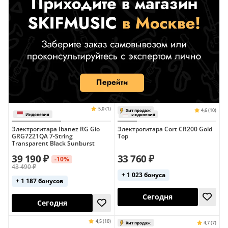
Yamaha (белые)
Yamaha (чёрные)
Офсетные
С тремоло
Электрогитара Ibanez RG Gio
Электрогитара Cort CR200 Gold
GRG7221QA 7-String
Top
Transparent Black Sunburst
39 190 ₽
33 760 ₽
-10%
43 490 ₽
+ 1 023 бонуса
+ 1 187 бонусов