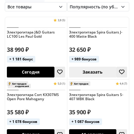
Squier
Sterling
U-One
Yamaha
Les Paul
Stratocaster
Superstrat
Telecaster
До 10000 руб
До 15000 руб
До 20000 руб
До 30000 руб
12-струнные
Электрогитара J&D Guitars
Электрогитара Spira Guitars J-
LC100 Les Paul Gold
400 Matte Black
6-струнные
9-струнные
Cort (Les Paul)
38 990 ₽
32 650 ₽
Cort (санберст)
Cort (чёрные)
+ 1 181 бонус
+ 989 бонусов
Epiphone (Les Paul)
Epiphone (SG)
Explorer
Fender (Jaguar)
Fender (Jazzmaster)
Fender (Mustang)
3,8 (5)
Сегодня
Заказать
Электрогитара Cort KX307MS
Электрогитара Spira Guitars S-
Fender (Stratocaster)
Fender (Telecaster)
Open Pore Mahogany
407 MBK Black
Fender (белые)
Fender (зелёные)
35 580 ₽
35 900 ₽
Fender (розовые)
Fender (санберст)
+ 1 078 бонусов
+ 1 087 бонусов
Fender (чёрные)
Flying V