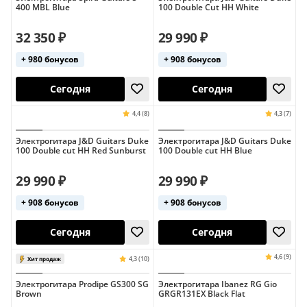
Индонезия
Индонезия
400 MBL Blue
100 Double Cut HH White
32 350 ₽
29 990 ₽
+ 980 бонусов
+ 908 бонусов
11 августа
Сегодня
Электрогитара J&D Guitars Duke
Электрогитара J&D Guitars Duke
100 Double cut HH Red Sunburst
100 Double cut HH Blue
29 990 ₽
29 990 ₽
+ 908 бонусов
+ 908 бонусов
4,5 (10)
Хит продаж
Сегодня
Сегодня
Электрогитара Prodipe GS300 SG
Электрогитара Ibanez RG Gio
Brown
GRGR131EX Black Flat