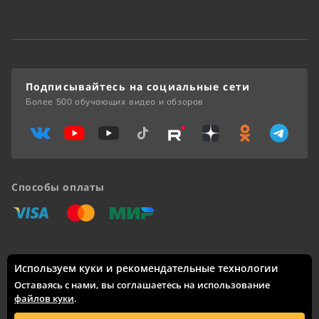
Подписывайтесь на социальные сети
Более 500 обучающих видео и обзоров
Способы оплаты
«Виза»
«Мастеркард»
«Мир»
Используем куки и рекомендательные технологии
Доставка по России: Москва, Санкт-Петербург, Новосибирск,
Екатеринбург, Казань, Нижний Новгород, Челябинск,
Оставаясь с нами, вы соглашаетесь на использование
Красноярск, Самара, Уфа, Ростов-на-Дону, Омск, Краснодар,
файлов куки
.
Воронеж, Волгоград, Пермь и другие города.