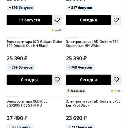
4,7 (3)
+ 896 бонусов
+ 817 бонусов
Электрогитара J&D Guitars Duke
Электрогитара J&D Guitars 780
100 Double Cut HH Black
Superstrat HH White
Сегодня
Сегодня
25 390 ₽
25 390 ₽
+ 769 бонусов
+ 769 бонусов
4,4 (8)
Электрогитара REDHILL
Электрогитара J&D Guitars LP50
SGX200/TR SG HH RD
Les Paul Black
27 490 ₽
23 690 ₽
11 августа
Сегодня
+ 833 бонуса
+ 717 бонусов