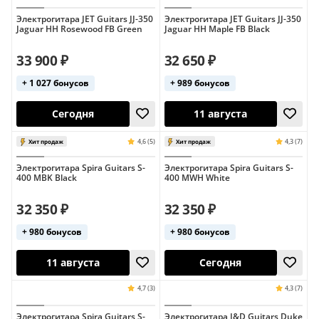
Электрогитара JET Guitars JJ-350
Электрогитара JET Guitars JJ-350
Jaguar HH Rosewood FB Green
Jaguar HH Maple FB Black
33 900 ₽
32 650 ₽
+ 1 027 бонусов
+ 989 бонусов
Сегодня
Сегодня
Электрогитара Spira Guitars S-
Электрогитара Spira Guitars S-
400 MBK Black
400 MWH White
32 350 ₽
32 350 ₽
+ 980 бонусов
+ 980 бонусов
Сегодня
11 августа
5,0 (1)
Хит продаж
Электрогитара Spira Guitars S-
Электрогитара J&D Guitars Duke