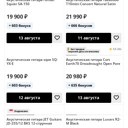
4,7 (19)
Хит продаж
Squier SA-150
T10mini Concert Natural Satin
19 900 ₽
21 990 ₽
+ 603 бонуса
+ 666 бонусов
12 августа
17 августа
Акустическая гитара sqoe SQ-
Акустическая гитара Cort
YX-E
Earth70 Dreadnought Open Pore
19 900 ₽
20 980 ₽
+ 603 бонуса
+ 635 бонусов
13 августа
11 августа
Акустическая гитара JET Guitars
Акустическая гитара Luxars R2-
JD-255/12 BKS 12-струнная
M Black