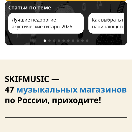
Статьи по теме
чехол в комплекте
Лучшие недорогие
Как выбрать гита
акустические гитары 2026
начинающего ре
SKIFMUSIC —
47
музыкальных магазинов
4,3 (3)
Хит продаж
по России, приходите!