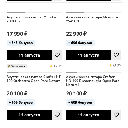
Состояние: плохое
Состояние: средн
Винтаж
Винтаж
верхняя дека из массива
верхняя дека из 
Акустическая гитара Mendoza
Акустическая гитара Mendoza
YD36CG
YS41CN
17 990 ₽
22 990 ₽
13 августа
11 августа
+ 545 бонусов
+ 696 бонусов
Акустическая гитара Crafter HT-
Акустическая гитара Crafter
100 Orchestra Open Pore Natural
HD-100 Dreadnought Open Pore
Natural
20 100 ₽
20 100 ₽
+ 609 бонусов
+ 609 бонусов
11 августа
11 августа