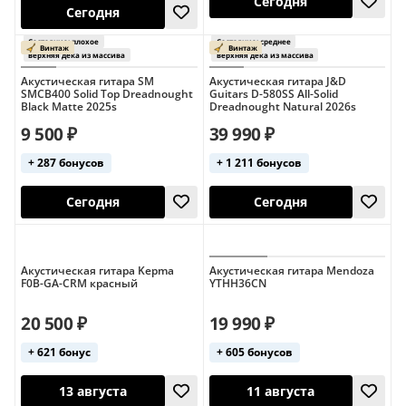
Акустическая гитара SM
Акустическая гитара J&D
Сегодня
SMCB400 Solid Top Dreadnought
Guitars D-580SS All-Solid
Сегодня
Black Matte 2025s
Dreadnought Natural 2026s
Состояние: плохое
Состояние: плохо
9 500 ₽
39 990 ₽
Винтаж
Винтаж
верхняя дека из массива
верхняя дека из 
+ 287 бонусов
+ 1 211 бонусов
Акустическая гитара Kepma
Акустическая гитара Mendoza
F0B-GA-CRM красный
YTHH36CN
Сегодня
Сегодня
20 500 ₽
19 990 ₽
+ 621 бонус
+ 605 бонусов