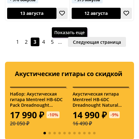
Показать еще
1
2
3
4
5
…
Следующая страница
Индонезия
11 августа
15 августа
Акустические гитары со скидкой
Набор: Акустическая
Акустическая гитара
А
гитара Mentreel HB-6DC
Mentreel HB-6DC
M
Pack Dreadnought
Dreadnought Natural
A
Natural Satin с
Satin
17 990 ₽
14 990 ₽
-10%
-9%
аксессуарами
20 050 ₽
16 490 ₽
1
13 августа
12 августа
Румыния