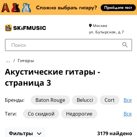
Москва
ул. Бутырская, д.7
Поле для Поиска
Гитары
Акустические гитары -
страница 3
Все
Бренды:
Baton Rouge
Belucci
Cort
Crafter
DeMarco
Eastman
Elitaro
Все
Теги:
Со скидкой
Недорогие
Fabio
Fender
Flight
Gibson
Для начинающих
Для левши
Greg Bennett
Guild
Ibanez
Martin
Фильтры
3179 найдено
Из массива
Для детей
С чехлом