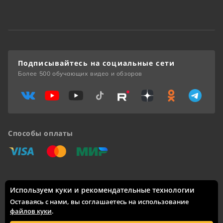
Подписывайтесь на социальные сети
Более 500 обучающих видео и обзоров
Способы оплаты
«Виза»
«Мастеркард»
«Мир»
Используем куки и рекомендательные технологии
Доставка по России: Москва, Санкт-Петербург, Новосибирск,
Екатеринбург, Казань, Нижний Новгород, Челябинск,
Оставаясь с нами, вы соглашаетесь на использование
Красноярск, Самара, Уфа, Ростов-на-Дону, Омск, Краснодар,
файлов куки
.
Воронеж, Волгоград, Пермь и другие города.