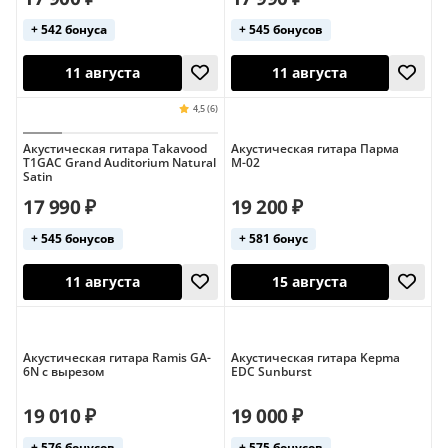
4,5 (8)
верхняя дека из 
+ 542 бонуса
+ 545 бонусов
Акустическая гитара Takavood
Акустическая гитара Парма
T1GAC Grand Auditorium Natural
М-02
Satin
13 августа
12 августа
17 990 ₽
19 200 ₽
+ 545 бонусов
+ 581 бонус
Хит продаж
верхняя дека из 
Акустическая гитара Ramis GA-
Акустическая гитара Kepma
6N с вырезом
EDC Sunburst
19 010 ₽
19 000 ₽
11 августа
11 августа
+ 576 бонусов
+ 575 бонусов