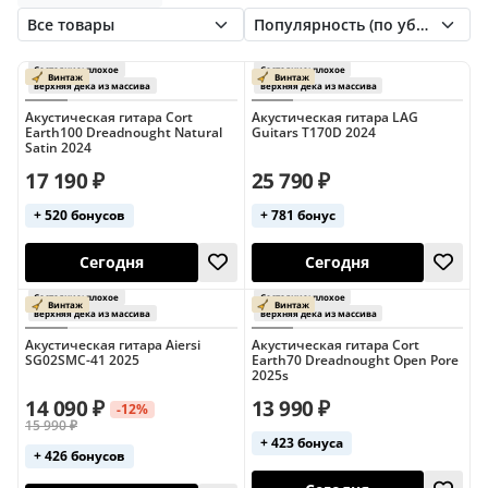
Martinez
Rockdale
Sigma
Taylor
С кейсом
Резонаторные
Auditorium
Yamaha
Concert
Dreadnought
Folk
Grand Auditorium
Jumbo
Parlor
Акустическая гитара Cort
Акустическая гитара LAG
Earth100 Dreadnought Natural
Guitars T170D 2024
Satin 2024
Без выреза
До 10000 руб
До 15000 руб
17 190 ₽
25 790 ₽
До 20000 руб
До 30000 руб
+ 520 бонусов
+ 781 бонус
До 40000 руб
До 5000 руб
До 50000 руб
До 6000 руб
С вырезом
Состояние: плохое
Состояние: плохо
Винтаж
Винтаж
верхняя дека из массива
верхняя дека из 
Сегодня
Сегодня
Акустическая гитара Aiersi
Акустическая гитара Cort
SG02SMC-41 2025
Earth70 Dreadnought Open Pore
2025s
14 090 ₽
13 990 ₽
-12%
15 990 ₽
+ 423 бонуса
+ 426 бонусов