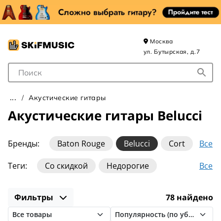
Москва
ул. Бутырская, д.7
Поле для Поиска
Акустические гитары
Акустические гитары Belucci
Все
Бренды:
Baton Rouge
Belucci
Cort
Crafter
DeMarco
Eastman
Elitaro
Все
Теги:
Со скидкой
Недорогие
Fabio
Fender
Flight
Gibson
Для начинающих
Для левши
Greg Bennett
Guild
Ibanez
Martin
Фильтры
78 найдено
Из массива
Для детей
С чехлом
Martinez
Rockdale
Sigma
Taylor
С кейсом
Резонаторные
Auditorium