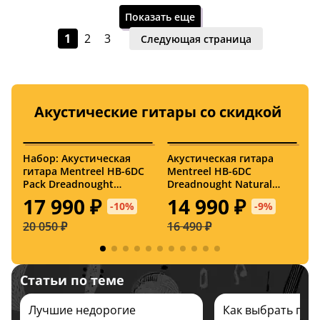
Показать еще
1
2
3
Следующая страница
Акустические гитары со скидкой
Заказать
Заказать
Набор: Акустическая
Акустическая гитара
А
гитара Mentreel HB-6DC
Mentreel HB-6DC
M
Pack Dreadnought
Dreadnought Natural
A
Natural Satin с
Satin
17 990 ₽
14 990 ₽
-10%
-9%
аксессуарами
20 050 ₽
16 490 ₽
1
Статьи по теме
Заказать
Заказать
Лучшие недорогие
Как выбрать гита