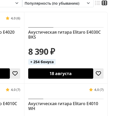
 6000 руб
С вырезом
4,0 (6)
o E4020
Акустическая гитара Elitaro E4030C
BKS
8 390 ₽
+ 254 бонуса
18 августа
4,0 (7)
4,0 (7)
ro E4010C
Акустическая гитара Elitaro E4010
WH