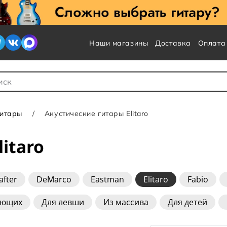
Наши магазины
Доставка
Оплата
 для Поиска
гитары
Акустические гитары Elitaro
itaro
after
DeMarco
Eastman
Elitaro
Fabio
Martinez
Rockdale
Sigma
Taylor
Yamaha
ающих
Для левши
Из массива
Для детей
eadnought
Folk
Grand Auditorium
Jumbo