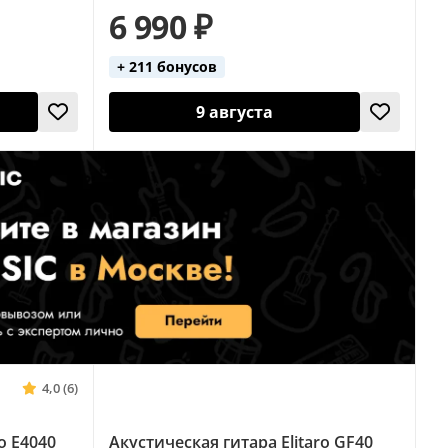
6 990 ₽
+ 211 бонусов
9 августа
4,0 (6)
o E4040
Акустическая гитара Elitaro GF40