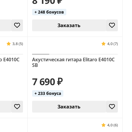
8 190 ₽
+ 248 бонусов
Заказать
3,8 (5)
4,0 (7)
ro E4010C
Акустическая гитара Elitaro E4010C
SB
7 690 ₽
+ 233 бонуса
Заказать
4,0 (6)