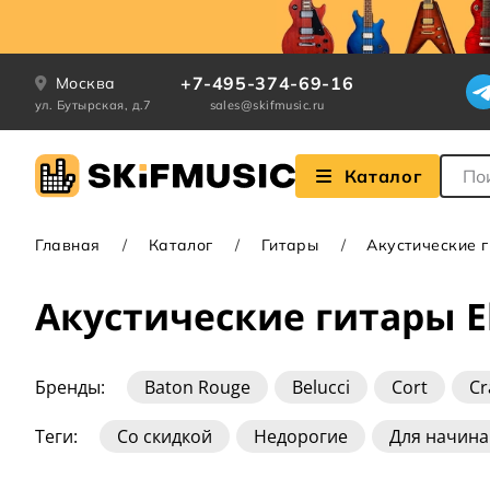
+7-495-374-69-16
Москва
ул. Бутырская, д.7
sales@skifmusic.ru
Поле
Каталог
Главная
Каталог
Гитары
Акустические 
Акустические гитары El
Бренды:
Baton Rouge
Belucci
Cort
Cr
Greg Bennett
Guild
Ibanez
Martin
Теги:
Со скидкой
Недорогие
Для начин
Резонаторные
Auditorium
Concert
Dr