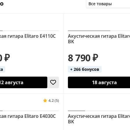
но
До 40000 руб
До 5000 руб
До 50000 руб
До
ая гитара Elitaro E4110C
Акустическая гитара Elitar
BK
0 ₽
8 790 ₽
са
+ 266 бонусов
12 августа
18 августа
4,2 (5)
ая гитара Elitaro E4030C
Акустическая гитара Elita
BK