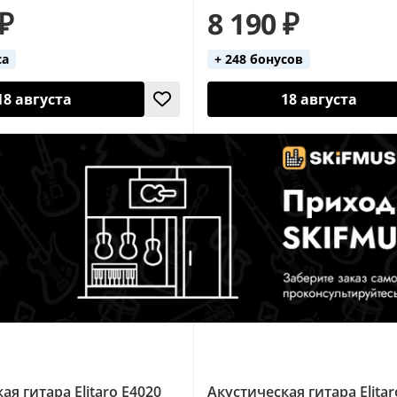
 ₽
8 190 ₽
са
+ 248 бонусов
18 августа
18 августа
ая гитара Elitaro E4020
Акустическая гитара Elitar