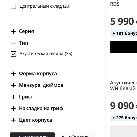
RDS
Центральный склад (20)
5 990
Серия
+ 181 бону
E4010C (9)
Тип
E4030C (4)
Акустическая гитара (35)
E4110C (4)
L4040 (4)
Форма корпуса
Акустическ
Auditorium (2)
Мензура, дюймов
WH белый
Dreadnought (9)
24.4 (1)
Гриф
9 090
Folk (18)
24.8 (3)
клен (3)
Накладка на гриф
24.9 (1)
липа (25)
+ 275 бону
клен (1)
Цвет корпуса
25.5 (1)
нато (1)
палисандр (28)
белый (5)