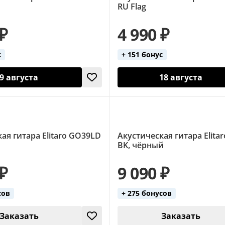
RU Flag
 ₽
4 990 ₽
с
+ 151 бонус
9 августа
18 августа
ая гитара Elitaro GO39LD
Акустическая гитара Elita
BK, чёрный
 ₽
9 090 ₽
сов
+ 275 бонусов
Заказать
Заказать