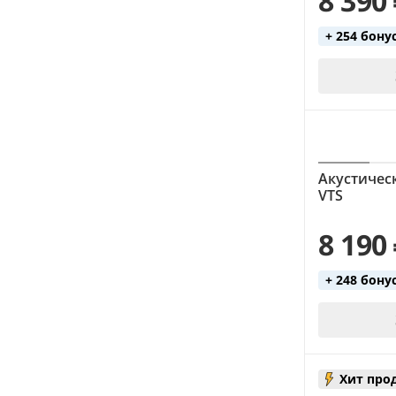
8 390
+ 254 бону
Акустическ
VTS
8 190
+ 248 бону
Хит про