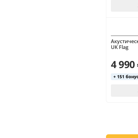
Акустическ
UK Flag
4 990
+ 151 бону