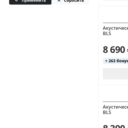
Применить
Сбросить
натуральный (4)
разноцветный (2)
санберст (5)
Акустическ
синий (8)
BLS
черный (5)
8 690
+ 263 бону
Акустическ
BLS