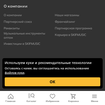
О компании
О компании
Наши магазины
Партнерский союз
Франчайзинг
Реквизиты
Партнерская программа
Музыкальные инструменты
Карьера в SKIFMUSIC
оптом
Инвестиции в SKIFMUSIC
Используем куки и рекомендательные технологии
Поддержка
Оставаясь с нами, вы соглашаетесь на использование
файлов куки
.
Оставить заявку
FAQ по доставке из США
Публичная оферта
Персональные данные
ОК
Контактная информация
Главная
Каталог
Избранное
Корзина
Меню
Москва