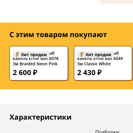
С этим товаром покупают
Инструментальный
Инструментальный
Хит продаж
Хит продаж
кабель Ernie Ball 6078
кабель Ernie Ball 6049
3м Braided Neon Pink
3м Classic White
2 600 ₽
2 430 ₽
Описание
Инструкции
Характеристики
Подборки: