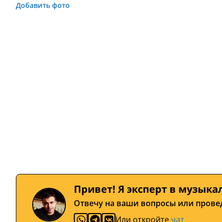
Добавить фото
Привет! Я эксперт в музыка
Отвечу на ваши вопросы или прове
Или откройте
чат