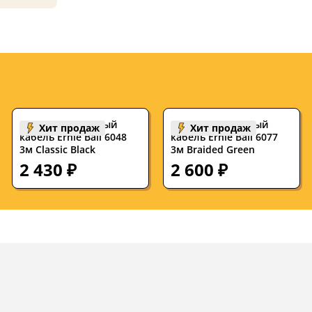
Инструментальный
Инструментальный
Хит продаж
Хит продаж
кабель Ernie Ball 6048
кабель Ernie Ball 6077
3м Classic Black
3м Braided Green
2 430 ₽
2 600 ₽