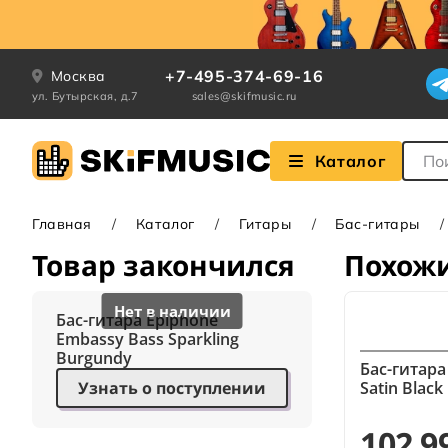
+7-495-374-69-16
Москва
ул. Бутырская, д.7
sales@skifmusic.ru
Поле
Каталог
Главная
Каталог
Гитары
Бас-гитары
Товар закончился
Похож
Бас-гитара Epiphone
Embassy Bass Sparkling
Burgundy
Бас-гитара 
Узнать о поступлении
Satin Black
102 9