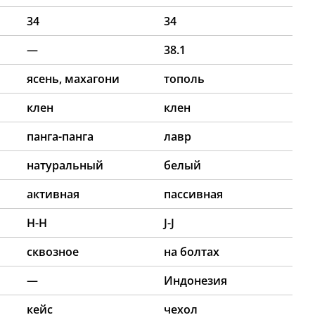
34
34
—
38.1
ясень, махагони
тополь
клен
клен
панга-панга
лавр
натуральный
белый
активная
пассивная
H-H
J-J
сквозное
на болтах
—
Индонезия
кейс
чехол