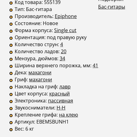
Код товара:
555139
Бас-гитары
Тип:
Бас-гитара
Производитель:
Epiphone
Состояние:
Новое
Форма корпуса:
Single cut
Ориентация:
под правую руку
Количество струн:
4
Количество ладов:
20
Мензура, дюймов:
34
Ширина верхнего порожка, мм:
41
Дека:
махагони
Гриф:
махагони
Накладка на гриф:
лавр
Цвет корпуса:
красный
Электроника:
пассивная
Звукосниматели:
H-H
Крепление грифа:
на клею
Артикул:
EBEMSBUNH1
Вес:
6 кг