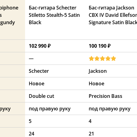
Epiphone
Бас-гитара Schecter
Бас-гитара Jackson
s
Stiletto Stealth-5 Satin
CBX IV David Ellefso
rgundy
Black
Signature Satin Blac
102 990 ₽
100 190 ₽
—
Schecter
Jackson
Новое
Новое
Double cut
Precision Bass
руку
под правую руку
под правую руку
5
4
24
21