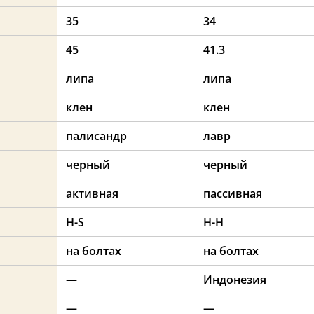
35
34
45
41.3
липа
липа
клен
клен
палисандр
лавр
черный
черный
активная
пассивная
H-S
H-H
на болтах
на болтах
—
Индонезия
—
—