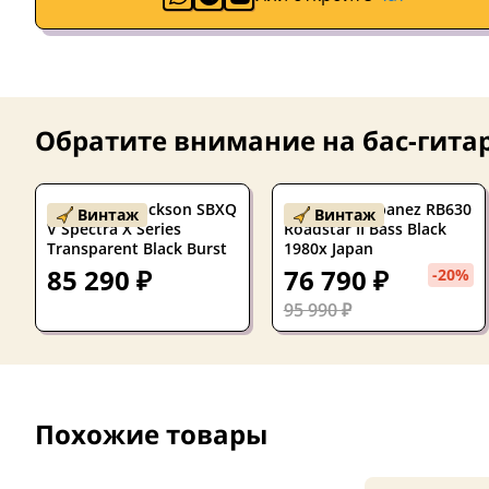
Обратите внимание на
бас-гита
Бас-гитара Jackson SBXQ
Бас-гитара Ibanez RB630
Винтаж
Винтаж
V Spectra X Series
Roadstar II Bass Black
Transparent Black Burst
1980x Japan
85 290 ₽
76 790 ₽
-20%
95 990 ₽
Похожие товары