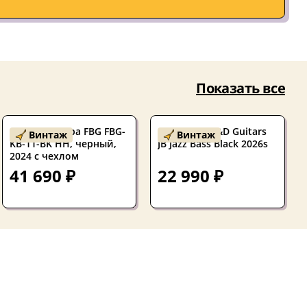
Показать все
Б/У Бас-гитара FBG FBG-
Бас-гитара J&D Guitars
Винтаж
Винтаж
KB-11-BK HH, черный,
JB Jazz Bass Black 2026s
2024 с чехлом
41 690 ₽
22 990 ₽