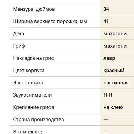
Мензура, дюймов
34
Ширина верхнего порожка, мм
41
Дека
махагони
Гриф
махагони
Накладка на гриф
лавр
Цвет корпуса
красный
Электроника
пассивная
Звукосниматели
H-H
Крепление грифа
на клею
Страна производства
—
В комплекте
—