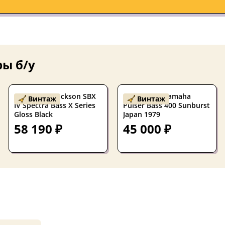
ры б/у
Бас-гитара Jackson SBX
Бас-гитара Yamaha
Винтаж
Винтаж
IV Spectra Bass X Series
Pulser Bass 400 Sunburst
Gloss Black
Japan 1979
58 190 ₽
45 000 ₽