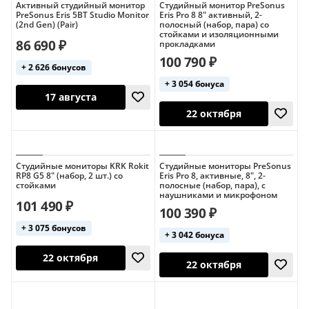
Активный студийный монитор
Студийный монитор PreSonus
PreSonus Eris 5BT Studio Monitor
Eris Pro 8 8" активный, 2-
Индонезия
(2nd Gen) (Pair)
полосный (набор, пара) со
стойками и изоляционными
86 690 ₽
прокладками
100 790 ₽
+ 2 626 бонусов
+ 3 054 бонуса
22 октября
11 августа
Студийные мониторы KRK Rokit
Студийные мониторы PreSonus
RP8 G5 8" (набор, 2 шт.) со
Eris Pro 8, активные, 8", 2-
стойками
полосные (набор, пара), с
наушниками и микрофоном
101 490 ₽
100 390 ₽
+ 3 075 бонусов
+ 3 042 бонуса
17 августа
22 октября