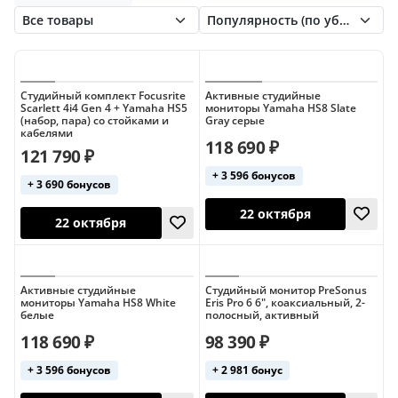
Monkey Banana
Neumann
Pioneer
PreSonus
Prodipe
Samson
Tannoy
Yamaha
Студийный комплект Focusrite
Активные студийные
Scarlett 4i4 Gen 4 + Yamaha HS5
мониторы Yamaha HS8 Slate
(набор, пара) со стойками и
Gray серые
кабелями
118 690 ₽
121 790 ₽
+ 3 596 бонусов
+ 3 690 бонусов
22 октября
22 октября
Активные студийные
Студийный монитор PreSonus
мониторы Yamaha HS8 White
Eris Pro 6 6", коаксиальный, 2-
белые
полосный, активный
118 690 ₽
98 390 ₽
+ 3 596 бонусов
+ 2 981 бонус