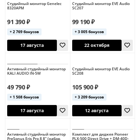
Студийный монитор Genelec
Студийный монитор EVE Audio
8320APM
SC207
91 390 ₽
99 190 ₽
+ 2 769 бонусов
+ 3 005 бонусов
22 октября
Активный студийный монитор
Студийный монитор EVE Audio
22 октября
KALI AUDIO IN-5W
SC208
49 790 ₽
105 900 ₽
+ 1 508 бонусов
+ 3 209 бонусов
Активный студийный монитор
Комплект для диджея Pioneer
PreSonus Eris Pro 8 8" (набор,
PLX-500 Direct Drive + DM-40D-