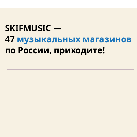
22 октября
22 октября
SKIFMUSIC —
47
музыкальных магазинов
по России, приходите!