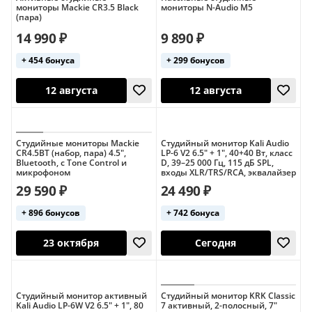
мониторы Mackie CR3.5 Black
мониторы N-Audio M5
(пара)
14 990 ₽
9 890 ₽
+ 454 бонуса
+ 299 бонусов
12 августа
11 августа
Студийные мониторы Mackie
Студийный монитор Kali Audio
CR4.5BT (набор, пара) 4.5",
LP-6 V2 6.5" + 1", 40+40 Вт, класс
Bluetooth, с Tone Control и
D, 39–25 000 Гц, 115 дБ SPL,
микрофоном
входы XLR/TRS/RCA, эквалайзер
29 590 ₽
24 490 ₽
+ 896 бонусов
+ 742 бонуса
12 августа
12 августа
Студийный монитор активный
Студийный монитор KRK Classic
Kali Audio LP-6W V2 6.5" + 1", 80
7 активный, 2-полосный, 7"