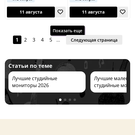
12 августа
11 августа
Показать еще
1
2
3
4
5
…
Следующая страница
Статьи по теме
23 октября
Лучшие студийные
Лучшие маленьк
Завтра
мониторы 2026
студийные мони
Индонезия