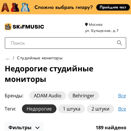
Москва
ул. Бутырская, д.7
Поле для Поиска
Студийные мониторы
Недорогие студийные
мониторы
Все
Бренды:
ADAM Audio
Behringer
EVE Audio
Fluid Audio
GENELEC
Все
Теги:
Недорогие
1 штука
2 штуки
ICON
IK Multimedia
JBL
KRK
Активные
Пассивные
Kali Audio
M-Audio
Mackie
Фильтры
189 найдено