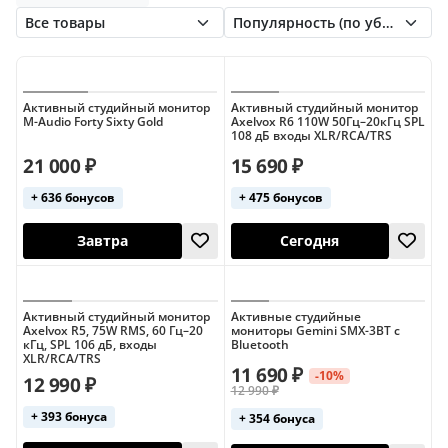
Monkey Banana
Neumann
Pioneer
PreSonus
Prodipe
Samson
Tannoy
Yamaha
Активный студийный монитор
Активный студийный монитор
M-Audio Forty Sixty Gold
Axelvox R6 110W 50Гц–20кГц SPL
108 дБ входы XLR/RCA/TRS
21 000 ₽
15 690 ₽
+ 636 бонусов
+ 475 бонусов
Завтра
Сегодня
Активный студийный монитор
Активные студийные
Axelvox R5, 75W RMS, 60 Гц–20
мониторы Gemini SMX-3BT с
кГц, SPL 106 дБ, входы
Bluetooth
XLR/RCA/TRS
11 690 ₽
-10%
12 990 ₽
12 990 ₽
+ 393 бонуса
+ 354 бонуса