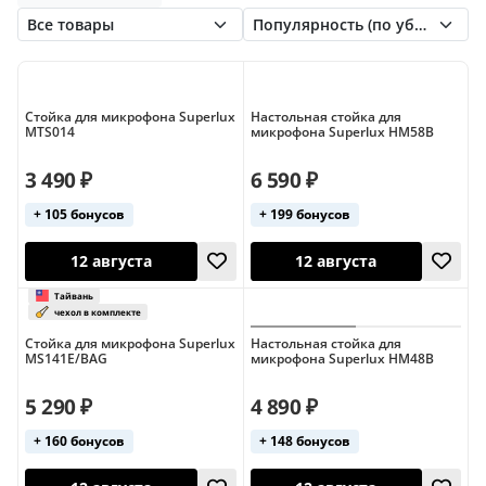
Samson
Shure
Soundking
Superfix
Стойки напольные
Стойки настольные
Superlux
Tama
Ultimate Support
Стойки пантограф
Стойки прямые
Стойки регулируемые
Стойки чёрные
Стойка для микрофона Superlux
Настольная стойка для
MTS014
микрофона Superlux HM58B
3 490 ₽
6 590 ₽
+ 105 бонусов
+ 199 бонусов
12 августа
12 августа
Стойка для микрофона Superlux
Настольная стойка для
MS141E/BAG
микрофона Superlux HM48B
5 290 ₽
4 890 ₽
+ 160 бонусов
+ 148 бонусов