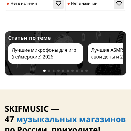
Статьи по теме
Заказать
Заказать
Лучшие микрофоны для игр
Лучшие ASMR ми
(геймерские) 2026
свои деньги 2026
Нет в наличии
Нет в наличии
SKIFMUSIC —
47
музыкальных магазинов
Тайвань
по России, приходите!
чехол в ком