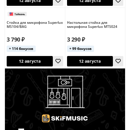
Стойка для микрофона Superlux
Настольная стойка для
MS104/BAG
микрофона Superlux MTS024
12 августа
12 августа
3 790 ₽
3 290 ₽
Тайвань
чехол в комплекте
+ 114 бонусов
+ 99 бонусов
12 августа
12 августа