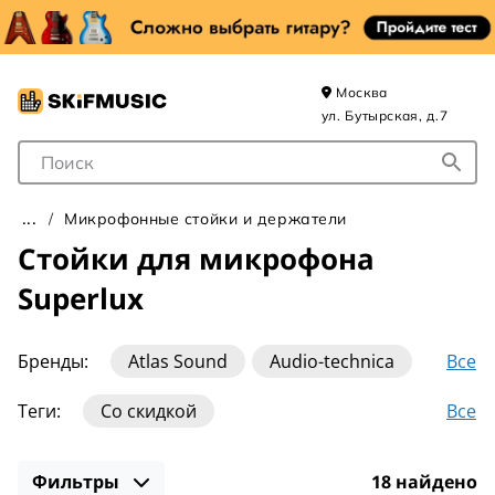
Москва
ул. Бутырская, д.7
Поле для Поиска
Микрофонные стойки и держатели
Стойки для микрофона
Superlux
Все
Бренды:
Atlas Sound
Audio-technica
AuraSonics
DPA
GRAVITY
Gator
Все
Теги:
Со скидкой
Gravity Stands
Hercules
K&M
Для студийного микрофона
Стойки белые
OnStage
Proel
Rockzz
Rode
Фильтры
18 найдено
Стойки для стрима
Стойки журавль