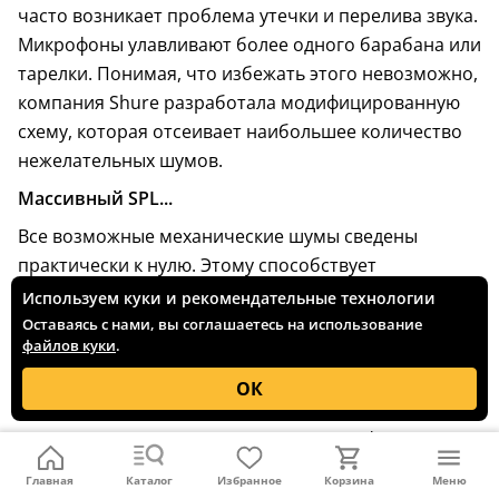
часто возникает проблема утечки и перелива звука.
Микрофоны улавливают более одного барабана или
тарелки. Понимая, что избежать этого невозможно,
компания Shure разработала модифицированную
схему, которая отсеивает наибольшее количество
нежелательных шумов.
Массивный SPL...
Все возможные механические шумы сведены
практически к нулю. Этому способствует
пневматическая система крепления, уничтожающая
Используем куки и рекомендательные технологии
любые вибрации. Высокий уровень SPL составляет
Оставаясь с нами, вы соглашаетесь на использование
файлов куки
.
174 дБ. Поэтому даже при очень высоком уровне
звукового давления он обеспечивает студийное
ОК
качество звучания. Предназначенный для
улавливания низких частот, этот микрофон отлично
справляется со своей задачей.
Главная
Каталог
Избранное
Корзина
Меню