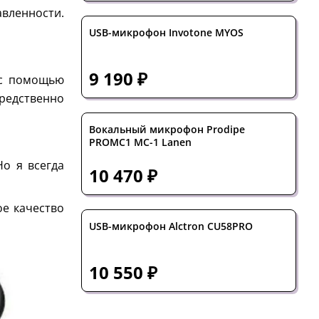
авленности.
USB-микрофон Invotone MYOS
9 190 ₽
 с помощью
средственно
Вокальный микрофон Prodipe
PROMC1 MC-1 Lanen
о я всегда
10 470 ₽
ое качество
USB-микрофон Alctron CU58PRO
10 550 ₽