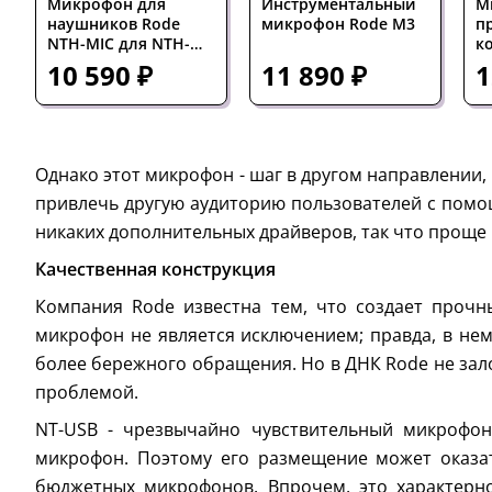
Микрофон для
Инструментальный
М
наушников Rode
микрофон Rode M3
п
NTH-MIC для NTH-
к
100 черный
с
10 590 ₽
11 890 ₽
1
с
Гц
14
ч
Однако этот микрофон - шаг в другом направлении,
привлечь другую аудиторию пользователей с помощ
никаких дополнительных драйверов, так что проще 
Качественная конструкция
Компания Rode известна тем, что создает прочн
микрофон не является исключением; правда, в нем
более бережного обращения. Но в ДНК Rode не зал
проблемой.
NT-USB - чрезвычайно чувствительный микрофон
микрофон. Поэтому его размещение может оказа
бюджетных микрофонов. Впрочем, это характерно