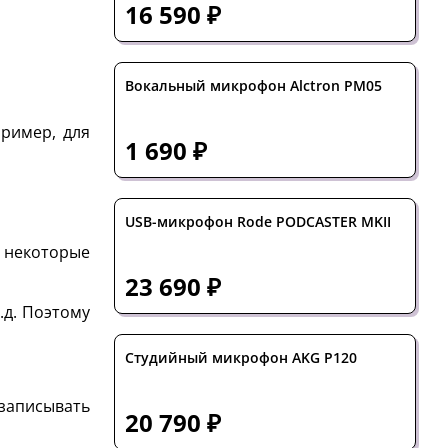
16 590 ₽
Вокальный микрофон Alctron PM05
пример, для
1 690 ₽
USB-микрофон Rode PODCASTER MKII
 некоторые
23 690 ₽
.д. Поэтому
Студийный микрофон AKG P120
 записывать
20 790 ₽