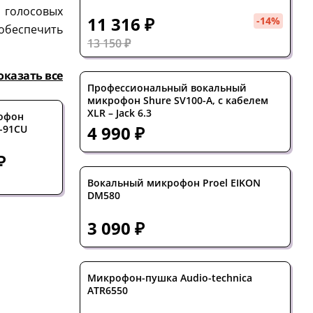
 голосовых
11 316 ₽
-14%
обеспечить
13 150 ₽
оказать все
Профессиональный вокальный
микрофон Shure SV100-A, с кабелем
XLR – Jack 6.3
офон
Вокальный
USB-микрофон AR
4 990 ₽
-91CU
микрофон Shure
M-One
SM48-LC
₽
10 790 ₽
11 316 ₽
-1
13 150 ₽
Вокальный микрофон Proel EIKON
DM580
3 090 ₽
Микрофон-пушка Audio-technica
ATR6550