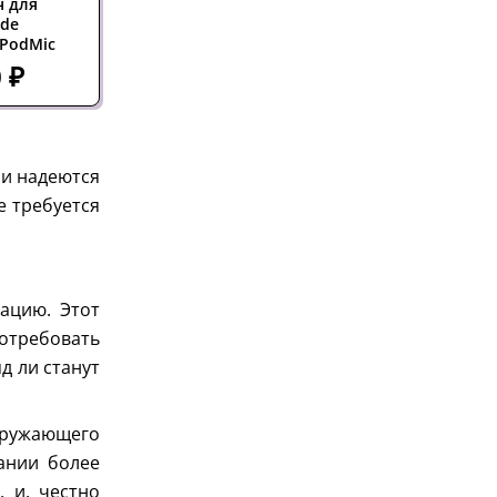
 для
USB-микрофон Rode
Студийный
ode
PODCASTER MKII
микрофон Rode
PodMic
PodMic
 ₽
23 690 ₽
15 090 ₽
ни надеются
е требуется
ацию. Этот
потребовать
д ли станут
кружающего
ании более
 и, честно