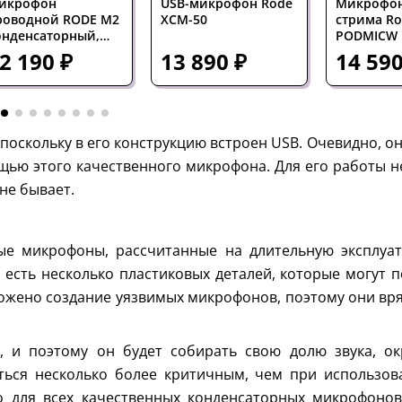
икрофон
USB-микрофон Rode
Микрофон
роводной RODE M2
XCM-50
стрима R
онденсаторный,
PODMICW 
уперкардиоидный,
2 190 ₽
13 890 ₽
14 590
 выключателем, 30
–20 кГц, Max SPL
1 дБ, XLR, 308 г,
ерный
 поскольку в его конструкцию встроен USB. Очевидно, о
ью этого качественного микрофона. Для его работы н
не бывает.
ые микрофоны, рассчитанные на длительную эксплуат
 есть несколько пластиковых деталей, которые могут 
ожено создание уязвимых микрофонов, поэтому они вря
, и поэтому он будет собирать свою долю звука, о
ться несколько более критичным, чем при использов
 для всех качественных конденсаторных микрофонов,