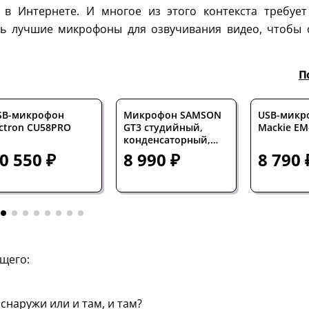
 в Интернете. И многое из этого контекста требует
ть лучшие микрофоны для озвучивания видео, чтобы 
П
SB-микрофон
Микрофон SAMSON
USB-микр
lctron CU58PRO
GT3 студийный,
Mackie EM
конденсаторный,
кардиоидный,
0 550 ₽
8 990 ₽
8 790 
большая диафрагма
щего:
снаружи или и там, и там?