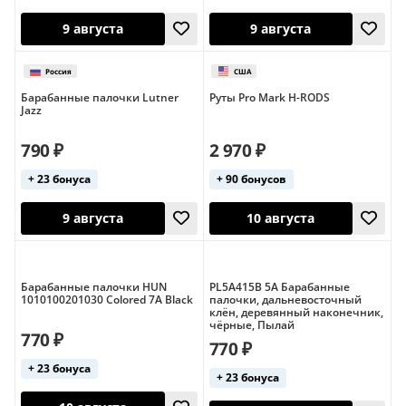
5,0 (1)
США
10 августа
9 августа
Барабанные палочки Lutner
Руты Pro Mark H-RODS
Jazz
790 ₽
2 970 ₽
+ 23 бонуса
+ 90 бонусов
Барабанные палочки HUN
PL5A415B 5A Барабанные
1010100201030 Colored 7A Black
палочки, дальневосточный
9 августа
9 августа
клён, деревянный наконечник,
чёрные, Пылай
Россия
770 ₽
770 ₽
+ 23 бонуса
+ 23 бонуса