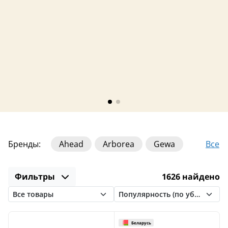
Все
Бренды:
Ahead
Arborea
Gewa
Grig
HUN
Innovative Percussion
Фильтры
1626 найдено
Leonty
Lutner
MEINL
Pro Mark
Schlagwerk
Stagg
Tama
VIGOR
Vater
Vic Firth
Williams
Zildjian