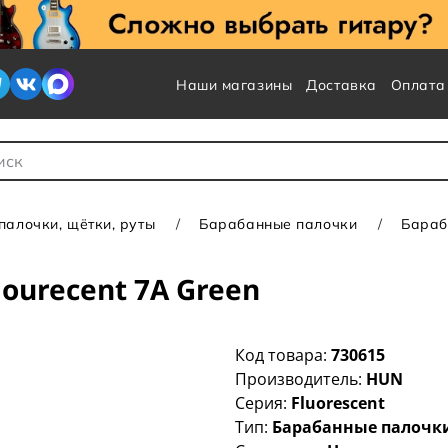
Наши магазины
Доставка
Оплата
 для Поиска
алочки, щётки, руты
Барабанные палочки
Бараб
ourecent 7A Green
Код товара:
730615
Производитель:
HUN
Серия:
Fluorescent
Тип:
Барабанные палочк