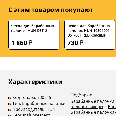
С этим товаром покупают
Чехол для барабанных
Чехол для барабанных
палочек HUN DST-2
палочек HUN 10501001
DST-001 RED красный
1 860 ₽
730 ₽
Описание
Инструкции
Характеристики
Подборки:
Код товара:
730615
Барабанные палочки
Тип:
Барабанные палочки
палочек гикори
Бар
Производитель:
HUN
Барабанные палочки 
Серия:
Fluorescent