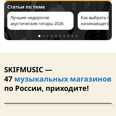
Статьи по теме
11 августа
11 августа
Лучшие недорогие
Как выбрать гита
акустические гитары 2026
начинающего ре
Состояние: среднее
Состояние: средн
Винтаж
Винтаж
верхняя дека из массива
верхняя дека из 
SKIFMUSIC —
47
музыкальных магазинов
по России, приходите!