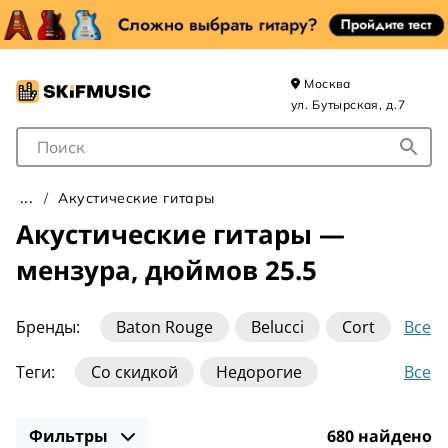
Москва
ул. Бутырская, д.7
Поле для Поиска
Акустические гитары
Акустические гитары —
мензура, дюймов 25.5
Все
Бренды:
Baton Rouge
Belucci
Cort
Crafter
DeMarco
Eastman
Elitaro
Все
Теги:
Со скидкой
Недорогие
Fabio
Fender
Flight
Gibson
Для начинающих
Для левши
Greg Bennett
Guild
Ibanez
Martin
Фильтры
680 найдено
Из массива
Для детей
С чехлом