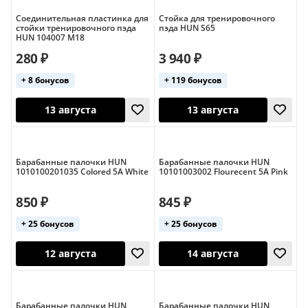
Williams
Yamaha
Zildjian
Соединительная пластинка для
Стойка для тренировочного
стойки тренировочного пэда
пэда HUN S65
HUN 104007 M18
280 ₽
3 940 ₽
+ 8 бонусов
+ 119 бонусов
13 августа
13 августа
Барабанные палочки HUN
Барабанные палочки HUN
1010100201035 Colored 5A White
10101003002 Flourecent 5A Pink
850 ₽
845 ₽
+ 25 бонусов
+ 25 бонусов
Барабанные палочки HUN
Барабанные палочки HUN