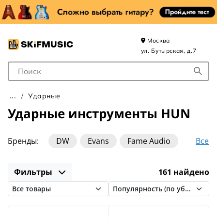
Москва
ул. Бутырская, д.7
Поле для Поиска
Ударные
Ударные инструменты HUN
Все
Бренды:
DW
Evans
Fame Audio
Fleet
Gibraltar
HUN
Фильтры
161 найдено
Latin Percussion
Ludwig
MEINL
Mapex
Paiste
Pearl
Remo
Rockzz
Sabian
Tama
Vic Firth