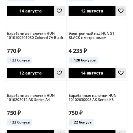
14 августа
14 августа
Барабанные палочки HUN
Электронный пэд HUN S1
1010100201030 Colored 7A Black
BLACK с метрономом
770 ₽
4 235 ₽
+ 23 бонуса
+ 128 бонусов
14 августа
12 августа
Барабанные палочки HUN
Барабанные палочки HUN
1010202012 AK Series A4
10102030008 AK Series K8
750 ₽
750 ₽
+ 22 бонуса
+ 22 бонуса