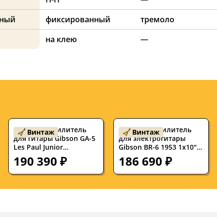
нный
фиксированный
тремоло
на клею
—
Б/У Комбоусилитель
Б/У Комбоусилитель
Винтаж
Винтаж
для гитары Gibson GA-5
для электрогитары
Les Paul Junior
Gibson BR-6 1953 1x10"
ламповый, Class A, 1955
ламповый
190 390 ₽
186 690 ₽