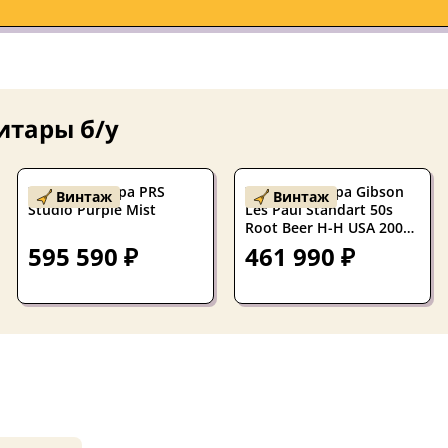
итары б/у
Электрогитара PRS
Электрогитара Gibson
Винтаж
Винтаж
Studio Purple Mist
Les Paul Standart 50s
Root Beer H-H USA 2005
W/Case
595 590 ₽
461 990 ₽