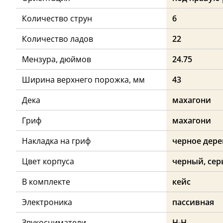
Количество струн
6
Количество ладов
22
Мензура, дюймов
24.75
Ширина верхнего порожка, мм
43
Дека
махагони
Гриф
махагони
Накладка на гриф
черное дере
Цвет корпуса
черный, се
В комплекте
кейс
Электроника
пассивная
Звукосниматели
H-H