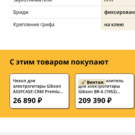
Бридж
фиксирова
Крепление грифа
на клею
С этим товаром покупают
Чехол для
Б/У Комбоусилитель
Винтаж
электрогитары Gibson
для электрогитары
ASSFCASE-CRM Premium
Gibson BR-6 (1952)
Cream
ламповый 1x10" с
26 890 ₽
209 390 ₽
динамиком Jensen Field
Coil и лампами RCA