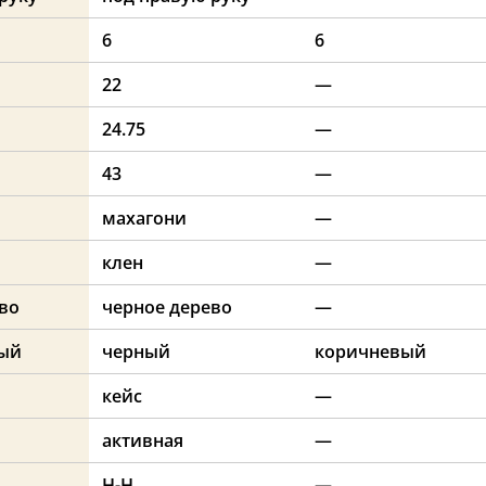
6
6
22
—
24.75
—
43
—
махагони
—
клен
—
во
черное дерево
—
рый
черный
коричневый
кейс
—
активная
—
H-H
—