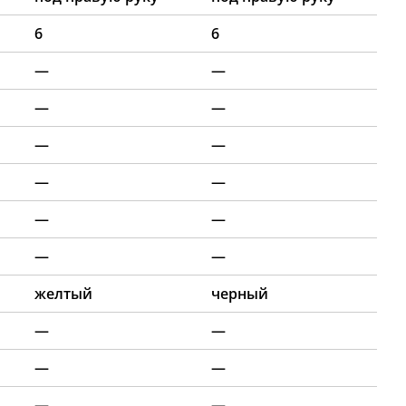
6
6
—
—
—
—
—
—
—
—
—
—
—
—
желтый
черный
—
—
—
—
—
—