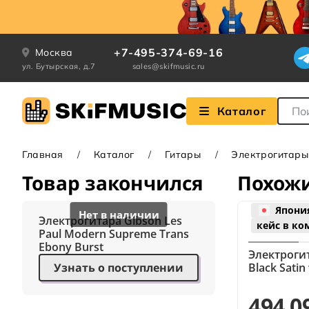
+7-495-374-69-16
Москва
ул. Бутырская, д.7
sales@skifmusic.ru
Поле
Каталог
Главная
Каталог
Гитары
Электрогитары
Товар закончился
Похож
Япони
Электрогитара Gibson Les
кейс в ко
Paul Modern Supreme Trans
Ebony Burst
Электрогита
Узнать о поступлении
Black Satin
494 0