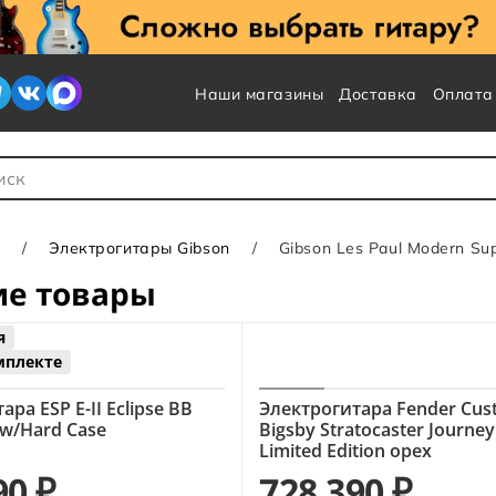
Наши магазины
Доставка
Оплата
 для Поиска
Электрогитары Gibson
Gibson Les Paul Modern Su
ие товары
я
мплекте
ра ESP E-II Eclipse BB
Электрогитара Fender Cus
 w/Hard Case
Bigsby Stratocaster Journe
Limited Edition орех
90 ₽
728 390 ₽