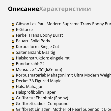
Инструкции
Описание
Характеристики
Gibson Les Paul Modern Supreme Trans Ebony Bur
E-Gitarre
Farbe: Trans Ebony Burst
Bauart: Solid Body
Korpusform: Single Cut
Saitenanzahl: 6-saitig
Halskonstruktion: eingeleimt
Bundanzahl: 22
Mensur: 24,75" (629 mm)
Korpusmaterial: Mahagoni mit Ultra Modern Weigh
Decke: 3A Figured Maple
Hals: Mahagoni
Halsprofil: Slim Taper
Griffbrett: Ebenholz (Ebony)
Griffbrettradius: Compound
Griffbrett Einlagen: Mother of Pearl Super Split Blo