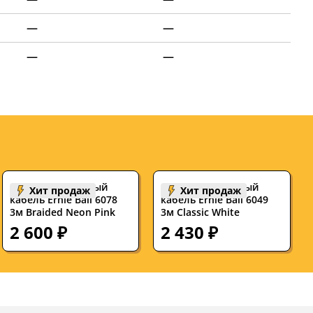
—
—
—
—
Инструментальный
Инструментальный
Хит продаж
Хит продаж
кабель Ernie Ball 6078
кабель Ernie Ball 6049
3м Braided Neon Pink
3м Classic White
2 600 ₽
2 430 ₽