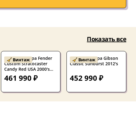
Показать все
Электрогитара Fender
Электрогитара Gibson
Винтаж
Винтаж
Custom Stratocaster
Classic Sunburst 2012's
Candy Red USA 2000's
W/CASE
461 990 ₽
452 990 ₽