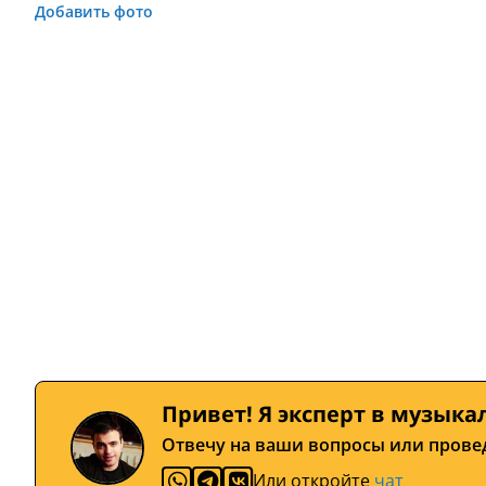
Добавить фото
Привет! Я эксперт в музыка
Отвечу на ваши вопросы или прове
Или откройте
чат