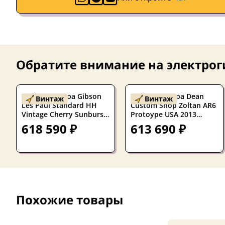
Обратите внимание на
электрог
Электрогитара Gibson
Электрогитара Dean
Винтаж
Винтаж
Les Paul Standard HH
Custom Shop Zoltan AR6
Vintage Cherry Sunburst
Protoype USA 2013
w/case USA 1985
w/Hardshell Case
618 590 ₽
613 690 ₽
Похожие товары