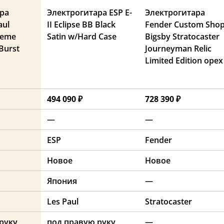
ра
Электрогитара ESP E-
Электрогитара
aul
II Eclipse BB Black
Fender Custom Sho
reme
Satin w/Hard Case
Bigsby Stratocaster
Burst
Journeyman Relic
Limited Edition орех
494 090 ₽
728 390 ₽
—
—
ESP
Fender
Новое
Новое
Япония
—
Les Paul
Stratocaster
руку
под правую руку
—