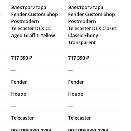
Электрогитара
Электрогитара
p
Fender Custom Shop
Fender Custom Shop
Postmodern
Postmodern
Telecaster DLX CC
Telecaster DLX Closet
Aged Graffiti Yellow
Classic Ebony
Transparent
717 390 ₽
717 390 ₽
—
—
Fender
Fender
Новое
Новое
—
—
Telecaster
Telecaster
под правую руку
под правую руку