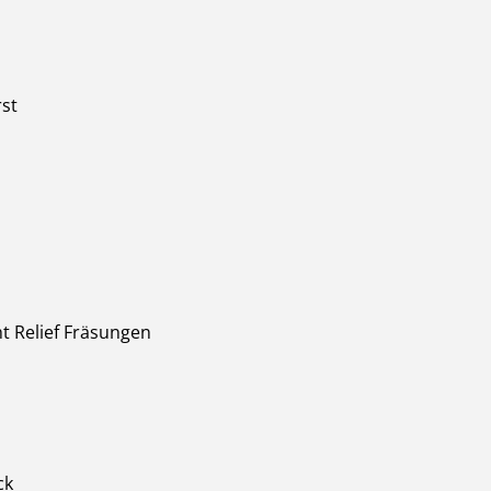
st
t Relief Fräsungen
ck