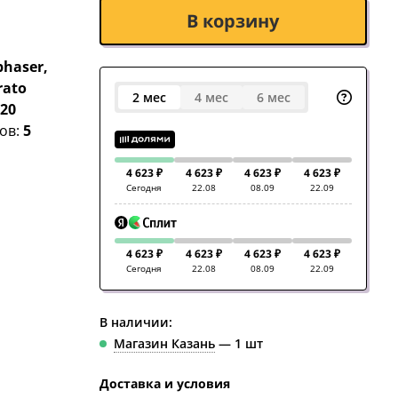
В корзину
phaser,
rato
2 мес
4 мес
6 мес
:
20
ов:
5
4 623 ₽
4 623 ₽
4 623 ₽
4 623 ₽
Сегодня
22.08
08.09
22.09
4 623 ₽
4 623 ₽
4 623 ₽
4 623 ₽
Сегодня
22.08
08.09
22.09
В наличии:
Магазин Казань
— 1 шт
Доставка и условия