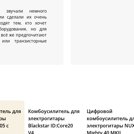
 звучали немного
гии сделали их очень
одят тем, кто хочет
борудования, но для
 всё же предпочитают
или транзисторные
тель для
Комбоусилитель для
Цифровой
ары
электрогитары
комбоусилитель д
05 с
Blackstar ID:Core20
электрогитары NU
V4
Mighty 40 MKII