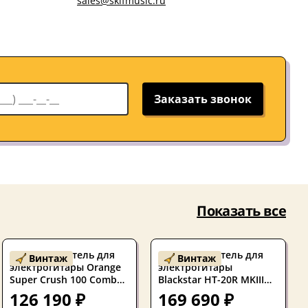
sales@skifmusic.ru
Заказать звонок
Показать все
Комбоусилитель для
Комбоусилитель для
Винтаж
Винтаж
электрогитары Orange
электрогитары
Super Crush 100 Combo
Blackstar HT-20R MKIII
Black
Black 20W 1x12
126 190 ₽
169 690 ₽