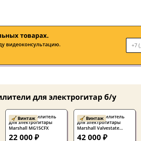
льных товарах.
ду видеоконсультацию.
лители для электрогитар б/у
Б/У Комбоусилитель
Б/У Комбоусилитель
Винтаж
Винтаж
для электрогитары
для электрогитары
Marshall MG15CFX
Marshall Valvestate
VS30R Англия, 1999
22 000 ₽
42 000 ₽