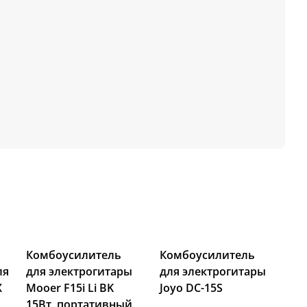
Комбоусилитель
Комбоусилитель
ля
для электрогитары
для электрогитары
X
Mooer F15i Li BK
Joyo DC-15S
15Вт, портативный,