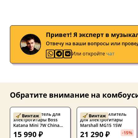
Привет! Я эксперт в музыка
Отвечу на ваши вопросы или прове
Или откройте
чат
Обратите внимание на
комбоуси
Комбоусилитель для
Б/У Комбоусилитель
Винтаж
Винтаж
электрогитары Boss
для электрогитары
Katana Mini 7W China
Marshall MG15 15W
2020's
15 990 ₽
21 290 ₽
-15%