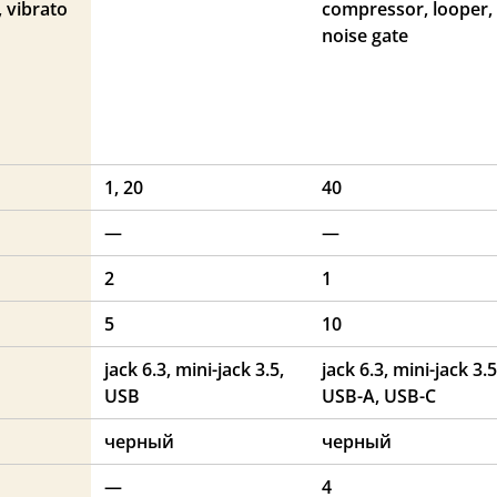
, vibrato
compressor, looper,
noise gate
1, 20
40
—
—
2
1
5
10
jack 6.3, mini-jack 3.5,
jack 6.3, mini-jack 3.5
USB
USB-A, USB-C
черный
черный
—
4