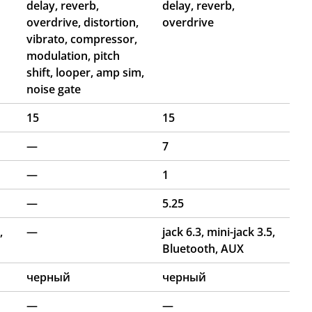
delay, reverb,
delay, reverb,
overdrive, distortion,
overdrive
vibrato, compressor,
modulation, pitch
shift, looper, amp sim,
noise gate
15
15
—
7
—
1
—
5.25
,
—
jack 6.3, mini-jack 3.5,
Bluetooth, AUX
черный
черный
—
—