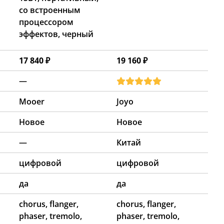
со встроенным
процессором
эффектов, черный
17 840 ₽
19 160 ₽
—
Mooer
Joyo
Новое
Новое
—
Китай
цифровой
цифровой
да
да
chorus, flanger,
chorus, flanger,
phaser, tremolo,
phaser, tremolo,