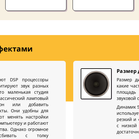
ффектами
Размер
уют DSP процессоры
Размер д
имитируют звук разных
какие час
то маленькая студия
площадь 
лассический ламповый
звуковой 
тон или добавить
Динамик 5
кты. Они удобны для
использу
ют менять настройки
резкий и 
компьютеру и работают
с низкой
тва. Однако огромное
достаточн
сбивать с толку