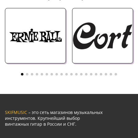
SKIFMUSIC
– это сеть магазинов музыкальных
инструментов. Крупнейший выбор
винтажных гитар в России и СНГ.