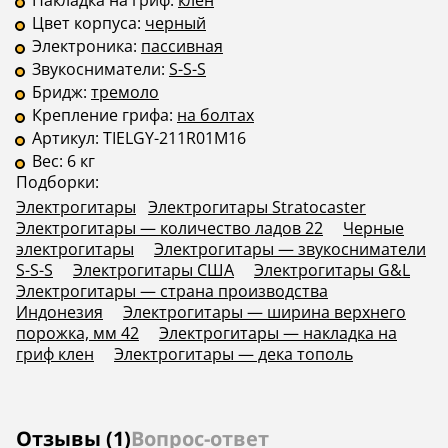
Накладка на гриф:
клен
Цвет корпуса:
черный
Электроника:
пассивная
Звукосниматели:
S-S-S
Бридж:
тремоло
Крепление грифа:
на болтах
Артикул:
TIELGY-211R01M16
Вес:
6 кг
Подборки:
Электрогитары
Электрогитары Stratocaster
Электрогитары — количество ладов 22
Черные
электрогитары
Электрогитары — звукосниматели
S-S-S
Электрогитары США
Электрогитары G&L
Электрогитары — страна производства
Индонезия
Электрогитары — ширина верхнего
порожка, мм 42
Электрогитары — накладка на
гриф клен
Электрогитары — дека тополь
Отзывы (1)
Вопрос-ответ