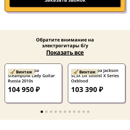
Заказать звонок
Обратите внимание на
электрогитары б/у
Показать все
Электрогитара
Электрогитара Jackson
Винтаж
Винтаж
Steampunk Lady Guitar
SL3X DX Soloist X Series
Russia 2010s
Oxblood
104 950 ₽
103 390 ₽