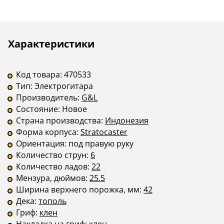
Звукосниматели
S-S-S
S-S-S
Бридж
тремоло
тремоло
Описание
Инструкции
Характеристики
Крепление грифа
на болтах
на болтах
—
—
Код товара:
470533
В комплекте
Тип:
Электрогитара
Производитель:
G&L
Состояние:
Новое
Страна производства:
Индонезия
Форма корпуса:
Stratocaster
Ориентация:
под правую руку
Количество струн:
6
Количество ладов:
22
Мензура, дюймов:
25.5
Ширина верхнего порожка, мм:
42
Дека:
тополь
Гриф:
клен