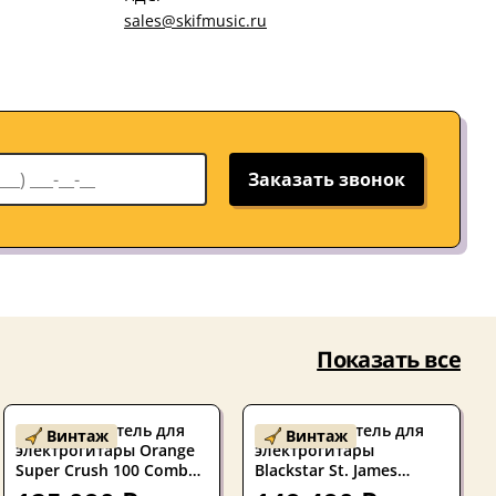
sales@skifmusic.ru
Заказать звонок
Показать все
Комбоусилитель для
Комбоусилитель для
Винтаж
Винтаж
электрогитары Orange
электрогитары
Super Crush 100 Combo
Blackstar St. James
Black
50/EL34 Fawn Tolex 50W