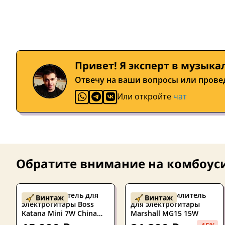
Привет! Я эксперт в музыка
Отвечу на ваши вопросы или прове
Или откройте
чат
Обратите внимание на
комбоуси
Комбоусилитель для
Б/У Комбоусилитель
Винтаж
Винтаж
электрогитары Boss
для электрогитары
Katana Mini 7W China
Marshall MG15 15W
2020's