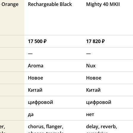
e Orange
Rechargeable Black
Mighty 40 MKII
17 500 ₽
17 820 ₽
—
—
Aroma
Nux
Новое
Новое
Китай
Китай
цифровой
цифровой
да
нет
er,
chorus, flanger,
delay, reverb,