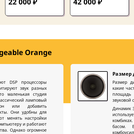
22 000 ₽
42 000 ₽
geable Orange
Размер
уют DSP процессоры
Размер д
имитируют звук разных
какие час
то маленькая студия
площадь 
лассический ламповый
звуковой 
тон или добавить
Динамик 
кты. Они удобны для
использу
ют менять настройки
комбиках.
компьютеру и работают
басом. 
тва. Однако огромное
комбоусил