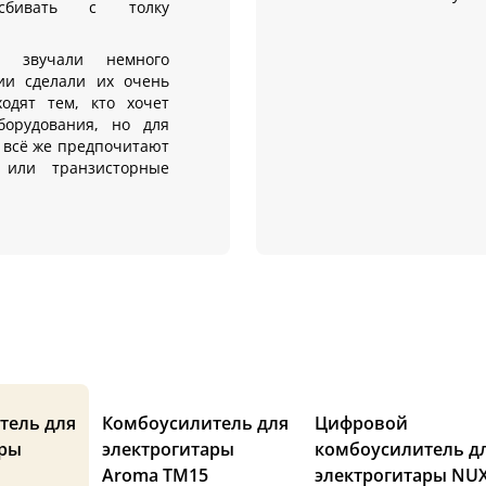
сбивать с толку
 звучали немного
гии сделали их очень
одят тем, кто хочет
борудования, но для
 всё же предпочитают
или транзисторные
тель для
Комбоусилитель для
Цифровой
ары
электрогитары
комбоусилитель д
Aroma TM15
электрогитары NU