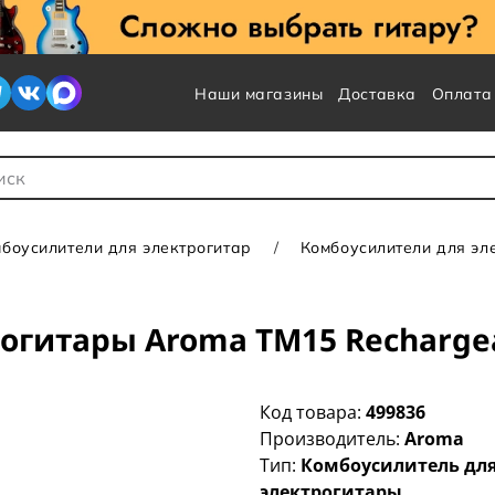
Наши магазины
Доставка
Оплата
 для Поиска
боусилители для электрогитар
Комбоусилители для эл
огитары Aroma TM15 Recharge
Код товара:
499836
Производитель:
Aroma
Тип:
Комбоусилитель дл
электрогитары