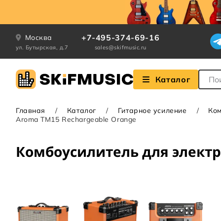
+7-495-374-69-16
Москва
ул. Бутырская, д.7
sales@skifmusic.ru
Поле
Каталог
Главная
Каталог
Гитарное усиление
Ком
Aroma TM15 Rechargeable Orange
Комбоусилитель для электр