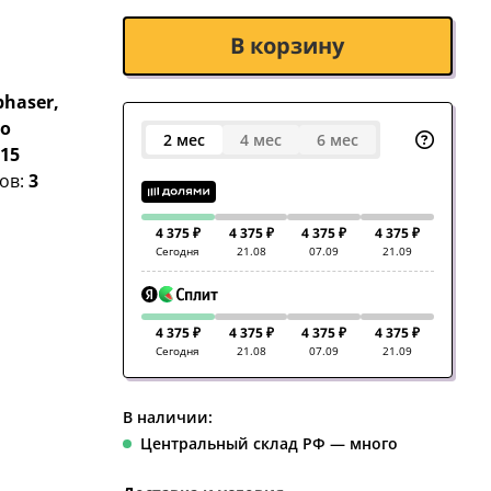
В корзину
phaser,
ho
2 мес
4 мес
6 мес
:
15
ов:
3
4 375 ₽
4 375 ₽
4 375 ₽
4 375 ₽
Сегодня
21.08
07.09
21.09
4 375 ₽
4 375 ₽
4 375 ₽
4 375 ₽
Сегодня
21.08
07.09
21.09
В наличии:
Центральный склад РФ — много