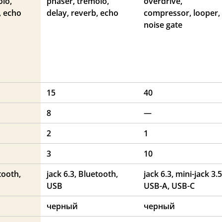
olo,
phaser, tremolo,
overdrive,
, echo
delay, reverb, echo
compressor, looper,
noise gate
15
40
8
—
2
1
3
10
tooth,
jack 6.3, Bluetooth,
jack 6.3, mini-jack 3.5
USB
USB-A, USB-C
черный
черный