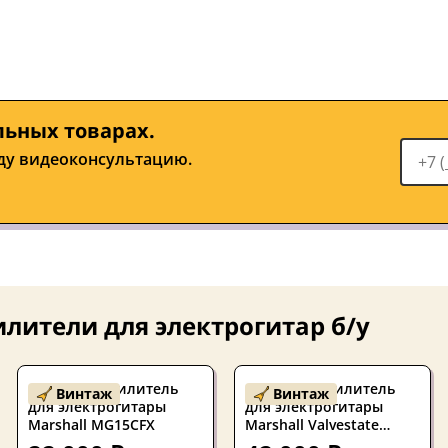
льных товарах.
ду видеоконсультацию.
лители для электрогитар б/у
Б/У Комбоусилитель
Б/У Комбоусилитель
Винтаж
Винтаж
для электрогитары
для электрогитары
Marshall MG15CFX
Marshall Valvestate
VS30R Англия, 1999