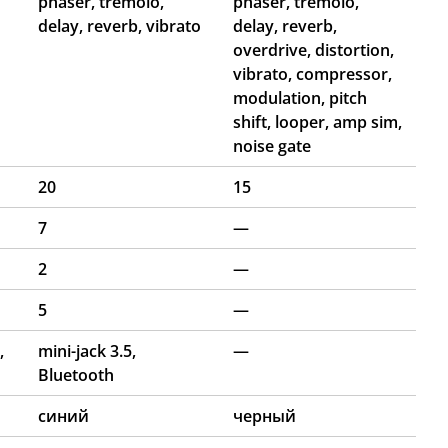
phaser, tremolo,
phaser, tremolo,
delay, reverb, vibrato
delay, reverb,
overdrive, distortion,
vibrato, compressor,
modulation, pitch
shift, looper, amp sim,
noise gate
20
15
7
—
2
—
5
—
,
mini-jack 3.5,
—
Bluetooth
синий
черный