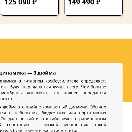
125 090 ₽
149 490 ₽
1x12 China 2020s
 динамика — 3 дюйма
инамика в гитарном комбоусилителе определяет,
тоты будут передаваться лучше всего. Чем больше
мембраны динамика, тем полнее передаётся
спектр.
3 дюйма это крайне компактный динамик. Обычно
ется в небольших, бюджетных или портативных
 Он дает резкий и «тонкий» звук с ограниченным
В сочетании с низкой мощностью такой
итель будет звучать достаточно тихо.