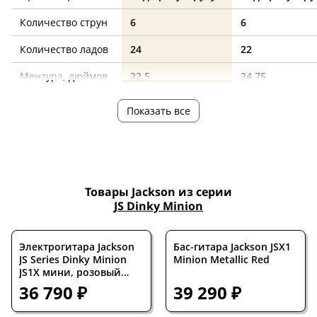
Количество струн
6
6
Количество ладов
24
22
Мензура, дюймов
22.5
24.75
Ширина верхнего
42
43
Показать все
порожка, мм
Дека
тополь
махагони
Гриф
клен
махагони
Товары Jackson из серии
Накладка на гриф
амарант
палисандр
JS Dinky Minion
Цвет корпуса
черный
черный
Электрогитара Jackson
Бас-гитара Jackson JSX1
Электроника
пассивная
пассивная
JS Series Dinky Minion
Minion Metallic Red
JS1X мини, розовый
Звукосниматели
H-H
H-H
Bubble Gum, накладка
36 790 ₽
39 290 ₽
грифа клён
Бридж
фиксированный
фиксированн