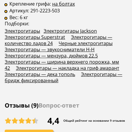
Крепление грифа:
на болтах
Артикул:
291-2223-503
Вес:
6 кг
Подборки:
Электрогитары
Электрогитары Jackson
Электрогитары Superstrat
Электрогитары —
количество ладов 24
Черные электрогитары
Электрогитары — звукосниматели H-H
Электрогитары — мензура, дюймов 22.5
Электрогитары — ширина верхнего порожка, мм
42
Электрогитары — накладка на гриф амарант
Электрогитары — дека тополь
Электрогитары —
бридж фиксированный
Отзывы (9)
Вопрос-ответ
4,4
Общий рейтинг на основании 9 отзывов