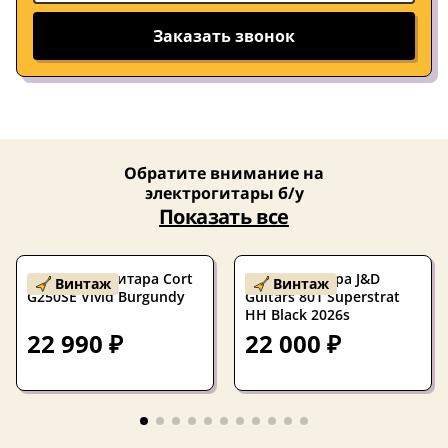
Заказать звонок
Обратите внимание на
электрогитары б/у
Показать все
Б/У электрогитара Cort
Электрогитара J&D
Винтаж
Винтаж
G250SE Vivid Burgundy
Guitars 801 Superstrat
HH Black 2026s
22 990 ₽
22 000 ₽