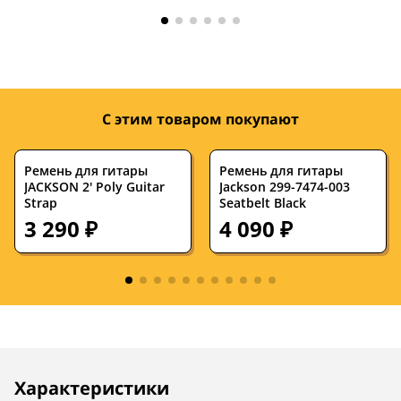
Крепление грифа
на болтах
на болтах
Страна
—
Китай
производства
С этим товаром покупают
Ремень для гитары
Ремень для гитары
JACKSON 2' Poly Guitar
Jackson 299-7474-003
Strap
Seatbelt Black
3 290 ₽
4 090 ₽
Описание
Инструкции
Характеристики