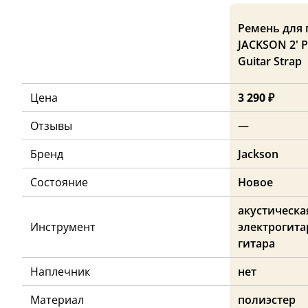
Ремень для 
JACKSON 2' P
Guitar Strap
Цена
3 290 ₽
Отзывы
—
Бренд
Jackson
Состояние
Новое
акустическая
Инструмент
электрогитар
гитара
Наплечник
нет
Материал
полиэстер