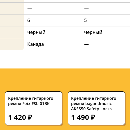
—
—
6
5
черный
черный
Канада
—
Крепление гитарного
Крепление гитарного
ремня Foix FSL-01BK
ремня bagandmusic
AKSS50 Safety Locks
Black (пара)
1 420 ₽
1 490 ₽