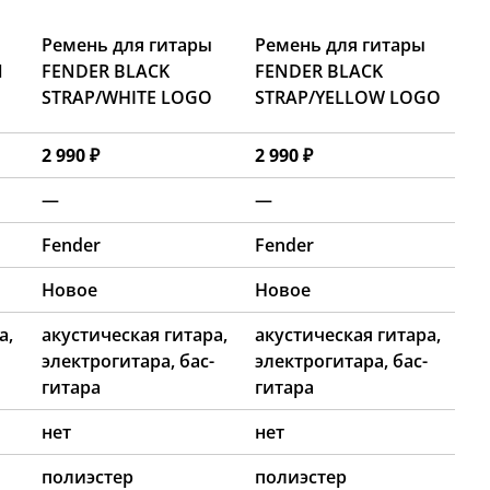
Ремень для гитары
Ремень для гитары
1
FENDER BLACK
FENDER BLACK
STRAP/WHITE LOGO
STRAP/YELLOW LOGO
2 990 ₽
2 990 ₽
—
—
Fender
Fender
Новое
Новое
а,
акустическая гитара,
акустическая гитара,
электрогитара, бас-
электрогитара, бас-
гитара
гитара
нет
нет
полиэстер
полиэстер