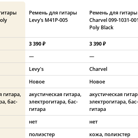
гитары
Ремень для гитары
Ремень для гитары
oly
Levy’s M41P-005
Charvel 099-1031-00
Poly Black
3 390 ₽
3 390 ₽
—
—
Levy's
Charvel
Новое
Новое
 гитара,
акустическая гитара,
акустическая гитар
а, бас-
электрогитара, бас-
электрогитара, бас-
гитара
гитара
нет
нет
полиэстер
кожа, полиэстер