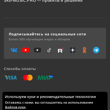
SKIFMUSIC.PRO — проекты и решения
Подписывайтесь на социальные сети
Более 500 обучающих видео и обзоров
Способы оплаты
«Виза»
«Мастеркард»
«Мир»
Используем куки и рекомендательные технологии
Доставка по России: Москва, Санкт-Петербург, Новосибирск,
Екатеринбург, Казань, Нижний Новгород, Челябинск,
Оставаясь с нами, вы соглашаетесь на использование
Красноярск, Самара, Уфа, Ростов-на-Дону, Омск, Краснодар,
файлов куки
.
Воронеж, Волгоград, Пермь и другие города.