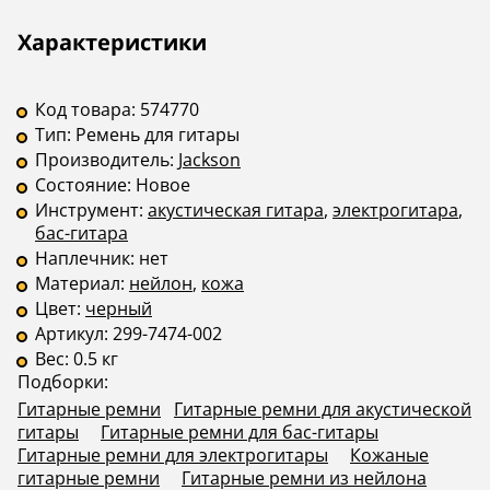
Описание
Инструкции
Характеристики
Код товара:
574770
Тип:
Ремень для гитары
Производитель:
Jackson
Состояние:
Новое
Инструмент:
акустическая гитара
,
электрогитара
,
бас-гитара
Наплечник:
нет
Материал:
нейлон
,
кожа
Цвет:
черный
Артикул:
299-7474-002
Вес:
0.5 кг
Подборки:
Гитарные ремни
Гитарные ремни для акустической
гитары
Гитарные ремни для бас-гитары
Гитарные ремни для электрогитары
Кожаные
гитарные ремни
Гитарные ремни из нейлона