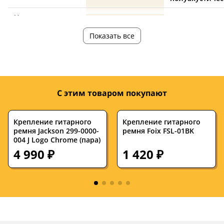
Наплечник
нет
нет
Показать все
нейлон, кожа
кожа
Материал
черный
черный
Цвет
С этим товаром покупают
Страна
—
—
производства
Крепление гитарного
Крепление гитарного
Длина, см
—
—
ремня Jackson 299-0000-
ремня Foix FSL-01BK
004 J Logo Chrome (пара)
Ширина, см
—
—
4 990 ₽
1 420 ₽