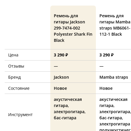
Ремень для
Ремень для
гитары Jackson
гитары Mamba
299-7474-002
straps MB6061-
Polyester Shark Fin
112-1 Black
Black
Цена
3 290 ₽
3 290 ₽
Отзывы
—
—
Бренд
Jackson
Mamba straps
Состояние
Новое
Новое
акустическая
акустическая
гитара,
гитара,
электрогитара,
электрогитара
Инструмент
бас-гитара
бас-гитара,
электрогитара
полуакустичес